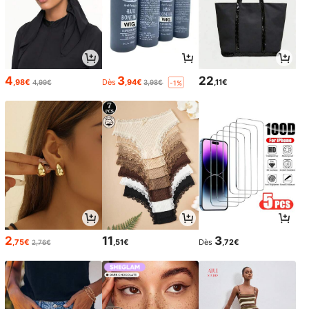
4
3
22
,98€
Dès
,94€
,11€
4,99€
3,98€
-1%
2
11
3
,75€
,51€
Dès
,72€
2,76€