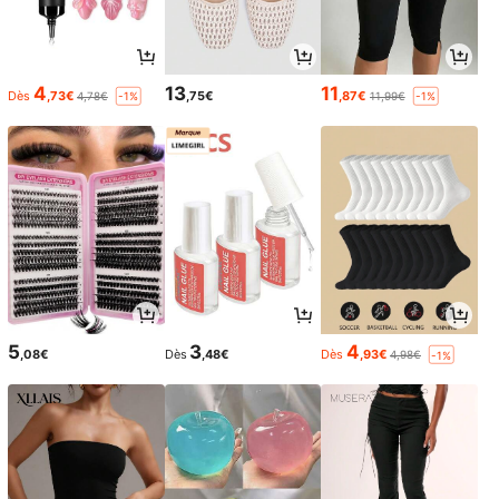
4
13
11
Dès
,73€
,75€
,87€
4,78€
11,99€
-1%
-1%
5
3
4
,08€
Dès
,48€
Dès
,93€
4,98€
-1%