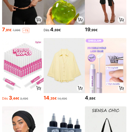
7
4
19
,91€
Dès
,69€
,99€
7,99€
-1%
3
14
4
Dès
,44€
,35€
,88€
3,45€
14,45€