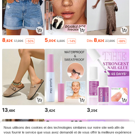
8
5
8
,82€
,00€
Dès
,82€
17,99€
5,88€
27,99€
-50%
-14%
-68%
13
3
3
,48€
,42€
,25€
Nous utilisons des cookies et des technologies similaires sur notre site web afin de
vous fournir le service que vous avez demandé et de vous offrir la meilleure expérience