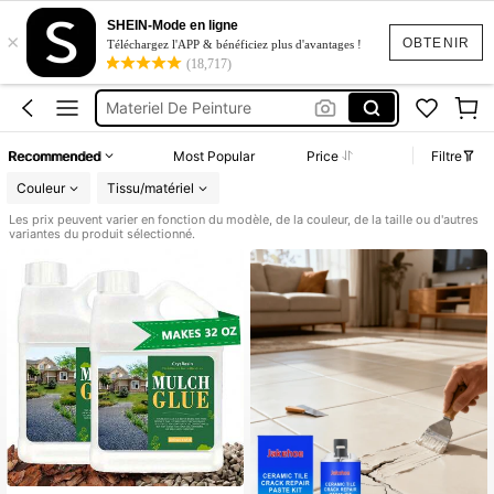
Sol
SHEIN-Mode en ligne
×
Reparation De Carrelage
OBTENIR
Téléchargez l'APP & bénéficiez plus d'avantages !
(18,717)
Materiel De Peinture
Revetement Sol
Dalle Sol
Recommended
Most Popular
Price
Filtre
Sol
Couleur
Tissu/matériel
Les prix peuvent varier en fonction du modèle, de la couleur, de la taille ou d'autres
variantes du produit sélectionné.