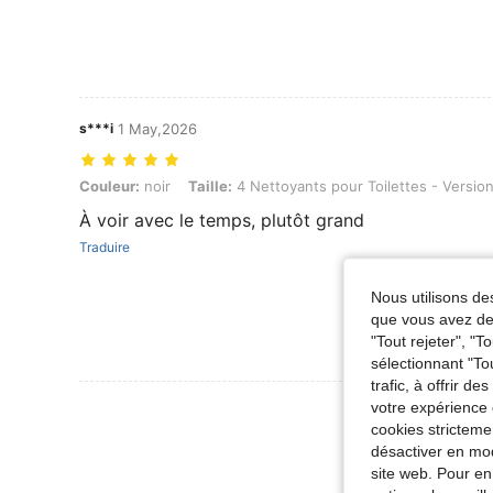
s***i
1 May,2026
Couleur: noir, Taille: 4 Nettoyants pour Toilettes - Version Améliorée
Couleur:
noir
Taille:
4 Nettoyants pour Toilettes - Versio
À voir avec le temps, plutôt grand
Traduire
Nous utilisons des
que vous avez dem
"Tout rejeter", "
sélectionnant "To
trafic, à offrir d
votre expérience 
Voir Plus D
cookies stricteme
désactiver en mod
site web. Pour en