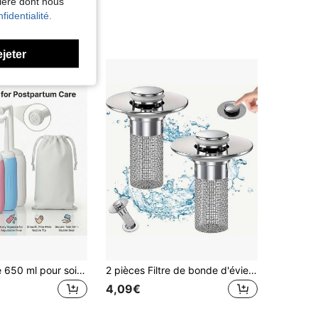
nière dont nous
fidentialité.
ejeter
Bidet portable 650 ml pour soins post-partum et voyage, bouteille péri de grande capacité avec buse rétractable à 9 trous, vaporisateur d'hygiène personnelle facile à presser pour la grossesse, le soulagement des hémorroïdes, le camping en plein air, conception EVA étanche avec sac
2 pièces Filtre de bonde d'évier escamotable en acier inoxydable avec panier amovible - Convient pour les couvercles de bonde de baignoire/douche, attrape-cheveux pour prévenir les obstructions, bouchon à clip facile à remplacer, élimine les obstructions (sans produits chimiques/facile à nettoyer)
4,09€