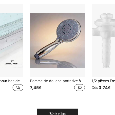
Joint d'étanchéité pour bas de porte de douche, 2 pièces 88,9cm/35in, séparation sec-humide pour salle de bain, bande d'eau en silicone auto-adhésive, bande d'eau en PVC transparent
Pomme de douche portative à 5 vitesses pressurisée, grande pomme de douche sphérique, buse de douche de salle de bain pour la maison, pomme de douche de pluie pressurisée, pomme de douche de bain
7,45€
3,74€
Dès
Voir plus