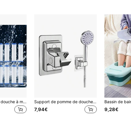
1 pièce Pomme de douche à main avec 5 modes de pulvérisation réglables, pomme de douche ronde à brouillard, douchette, accessoire de salle de bain, comprend 10 filtres de rechange, améliorez votre expérience de douche
Support de pomme de douche universel, support mural en ABS avec adhésif, convient pour la salle de bain
7,94€
9,28€