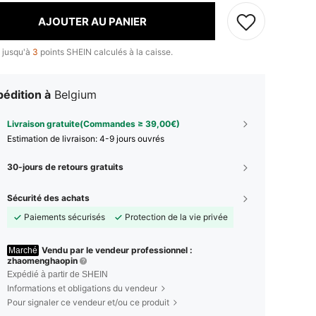
AJOUTER AU PANIER
 jusqu'à
3
points SHEIN calculés à la caisse.
édition à
Belgium
Livraison gratuite(Commandes ≥ 39,00€)
Estimation de livraison:
4-9 jours ouvrés
30-jours de retours gratuits
Sécurité des achats
Paiements sécurisés
Protection de la vie privée
Vendu par le vendeur professionnel :
Marché
zhaomenghaopin
Expédié à partir de SHEIN
Informations et obligations du vendeur
Pour signaler ce vendeur et/ou ce produit