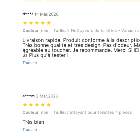
d***r
14 Mar,2026
Couleur: noir, Taille: 2 Nettoyeurs de toilettes - Version améliorée
Couleur:
noir
Taille:
2 Nettoyeurs de toilettes - Version 
Livraison rapide. Produit conforme à la descriptio
Très bonne qualité et très design. Pas d'odeur. Ma
agréable au toucher. Je recommande. Merci SHEI
👍 Plus qu'à tester !
Traduire
a***m
2 Mar,2026
Couleur: noir, Taille: nettoyant pour toilettes 4 pièces
Couleur:
noir
Taille:
nettoyant pour toilettes 4 pièces
Très bien
Traduire