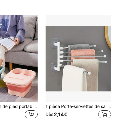
Bassin de bain de pied portable épaissi et isolé pour la maison, peut tremper jusqu'au-dessus des mollets, pour massage de santé
1 pièce Porte-serviettes de salle de bain rotatif, support mural rotatif en acier inoxydable sans perçage pour évier, porte-serviettes de cuisine pour torchons
2,14€
Dès