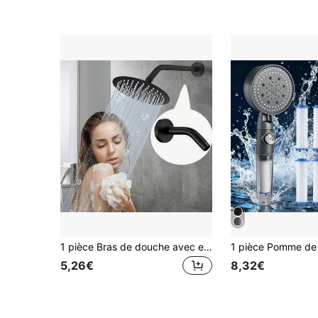
1 pièce Bras de douche avec extension et couvercle, 14,5 cm (environ 5,71 pouces) Bras de douche de remplacement monté au mur, convient pour les têtes de douche fixes et amovibles
5,26€
8,32€