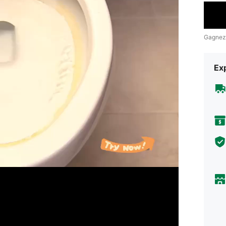
Gagnez
Exp