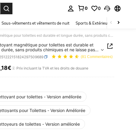
0
0
ouver. Press Enter to select.
Sous-vêtements et vêtements de nuit
Sports & Extérieur
Enfants
Ce nettoyant magnétique pour toilettes est durable et longue durée, sans produits chimiques et ne laisse pas de taches. C'est un produit de nettoyage essentiel pour la maison, ainsi qu'un outil pratique pour les appartements et les résidences universitaires. C'est également un article indispensable pour le nettoyage de la maison et de la salle de bain.
toyant magnétique pour toilettes est durable et
 durée, sans produits chimiques et ne laisse pas
hes. C'est un produit de nettoyage essentiel pour
r251222151824297509689
(81 Commentaires)
on, ainsi qu'un outil pratique pour les
ements et les résidences universitaires. C'est
3
,18€
ICE AND AVAILABILITY
Prix incluant la TVA et les droits de douane
ent un article indispensable pour le nettoyage de
on et de la salle de bain.
ttoyant pour toilettes - Version améliorée
ttoyants pour Toilettes - Version Améliorée
ttoyeurs de toilettes - Version améliorée