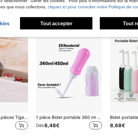
lez sélectionner "Gérer les cookies". Pour plus d'informations sur la ma
ées que nous collectons,
cliquez ici pour consulter notre Politique de con
kies
Tout accepter
Tout r
1 pièce/2 pièces/4 pièces Tige magnétique de nettoyage de toilette. Élimine les taches à long terme et la rouille. Purifie les ingrédients de l'eau pour la rendre claire. Magnétisation et élimination des taches durables. Outils de nettoyage pour la maison, le dortoir, la piscine. Accessoires et outils de salle de bain.
1 pièce Bidet portable 360 ml et 450 ml (12 oz et 15,8 oz) Bouteille périnéale Bidets de voyage L'outil ultime de soins féminins pour l'hygiène en déplacement (bleu et rose) Accessoires de salle de bain Outils de salle de bain
6,48€
8,68€
Dès