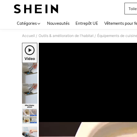
Toile
Use up 
Catégories
Nouveautés
Entrepôt UE
Vêtements pour 
Accueil
Outils & amélioration de l'habitat
Équipements de cuisine 
/
/
Video