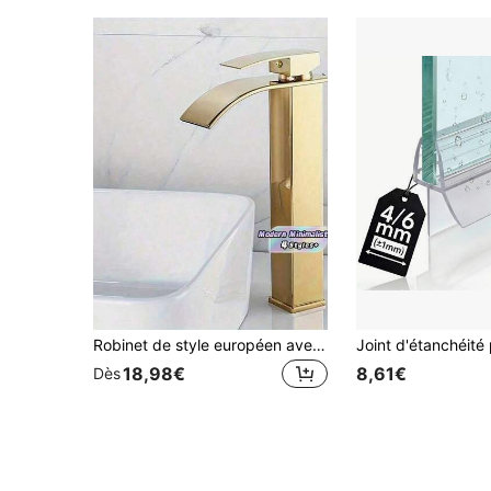
Robinet de style européen avec cascade, robinet mélangeur pour lavabo de salle de bain pour plan de travail/vasque encastrée, accessoires de salle de bain, outils de salle de bain
18,98€
8,61€
Dès