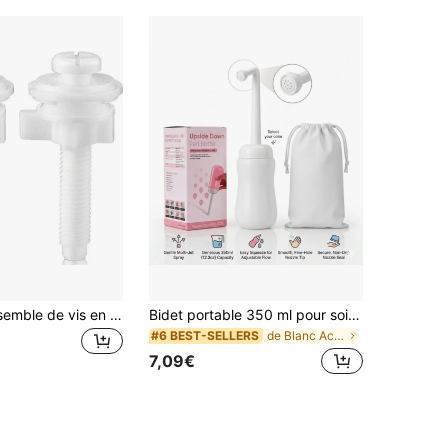
1/2 pièces Ensemble de vis en plastique pour siège de toilette, comprend l'écrou et la rondelle en plastique, accessoires de réparation de siège de toilette, blanc
Bidet portable 350 ml pour soins post-partum, bouteille péri inversée avec jet doux multi-jets, bouteille de lavage féminin facile à presser avec sac de rangement pour voyage, grossesse, césarienne, période menstruelle & soulagement des hémorroïdes
de Blanc Accessoires de salle de bain
#6 BEST-SELLERS
7,09€