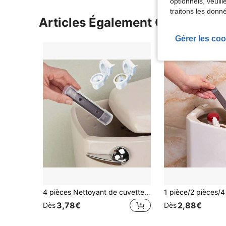
optionnels, veuil
traitons les donn
Articles Également Consultés
Gérer les coo
4 pièces Nettoyant de cuvette de toilette magnétique, longue durée sans produits chimiques sans taches, essentiel pour la maison, le dortoir, l'appartement
3,78€
2,88€
Dès
Dès