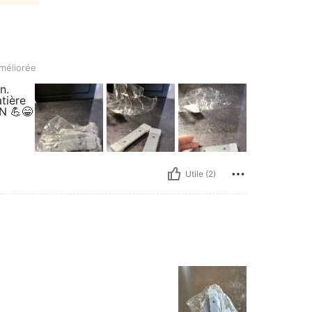
améliorée
n.
tière
N 💪😁
Utile (2)