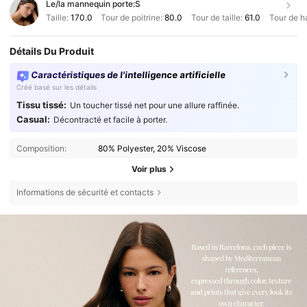
Le/la mannequin porte:
S
Taille:
170.0
Tour de poitrine:
80.0
Tour de taille:
61.0
Tour de h
Détails Du Produit
Caractéristiques de l'intelligence artificielle
Créé basé sur les détails
Tissu tissé:
Un toucher tissé net pour une allure raffinée.
Casual:
Décontracté et facile à porter.
Composition:
80% Polyester, 20% Viscose
Voir plus
Informations de sécurité et contacts