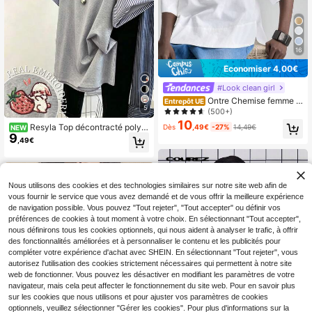
16
Économiser 4,00€
#Look clean girl
Ontre Chemise femme b
Entrepôt UE
5
eige en popeline confortable et dou
(500+)
ce pour la peau, col rond, épaules t
10
Resyla Top décontracté polyv
Dès
,49€
-27%
14,49€
NEW
ombantes, manches courtes, coupe
9
alent à col rond avec motif de dessi
ample, design épaules tombantes, c
,49€
n animé pour femme, pour un usage
oupe spéciale courte devant et long
quotidien
ue derrière, style moderne urbain, m
ode business décontracté, tenue de
bureau, style discret Old Money, To
Nous utilisons des cookies et des technologies similaires sur notre site web afin de
p de gamme, tenue de trajet urbain,
vous fournir le service que vous avez demandé et de vous offrir la meilleure expérience
tenue d'aéroport de qualité, tenue d
e croisière, élégante pour invitée de
de navigation possible. Vous pouvez "Tout rejeter", "Tout accepter" ou définir vos
mariage au Moyen-Orient, luxe mini
préférences de cookies à tout moment à votre choix. En sélectionnant "Tout accepter",
maliste, texture essentielle
nous définirons tous les cookies optionnels, qui nous aident à analyser le trafic, à offrir
des fonctionnalités améliorées et à personnaliser le contenu et les publicités pour
compléter votre expérience d'achat avec SHEIN. En sélectionnant "Tout rejeter", vous
autorisez l'utilisation des cookies strictement nécessaires qui permettent à notre site
web de fonctionner. Vous pouvez les désactiver en modifiant les paramètres de votre
navigateur, mais cela peut affecter le fonctionnement du site web. Pour en savoir plus
sur les cookies que nous utilisons et pour ajuster vos paramètres de cookies
optionnels, veuillez sélectionner "Gérer les cookies". Pour plus d'informations sur la