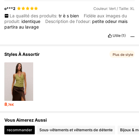
o***2
Couleur: Vert / Taille: XL
La qualité des produits:
tr
è
s
bien
Fidèle aux images du
produit:
identique
Description de l'odeur:
petite
odeur
mais
partira
au
lavage
Utile
(1)
Styles À Assortir
Plus de style
8
,74€
Vous Aimerez Aussi
recommander
Sous-vêtements et vêtements de détente
Bijoux & m