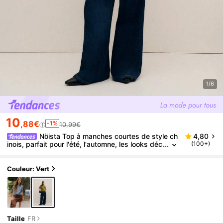
1/6
10
,88€
-1%
10,99€
Nöista Top à manches courtes de style ch
4,80
inois, parfait pour l'été, l'automne, les looks déc
(100+)
ontractés et élégants.
Couleur: Vert
Taille
FR