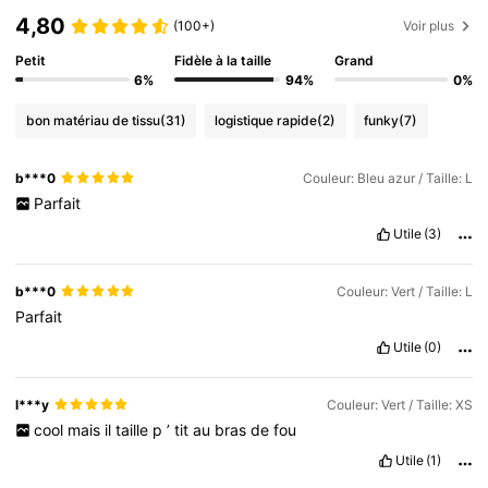
4,80
(100+)
Voir plus
Petit
Fidèle à la taille
Grand
6%
94%
0%
bon matériau de tissu
(31)
logistique rapide
(2)
funky
(7)
b***0
Couleur: Bleu azur / Taille: L
Parfait
Utile
(3)
b***0
Couleur: Vert / Taille: L
Parfait
Utile
(0)
l***y
Couleur: Vert / Taille: XS
cool
mais
il
taille
p
’
tit
au
bras
de
fou
Utile
(1)