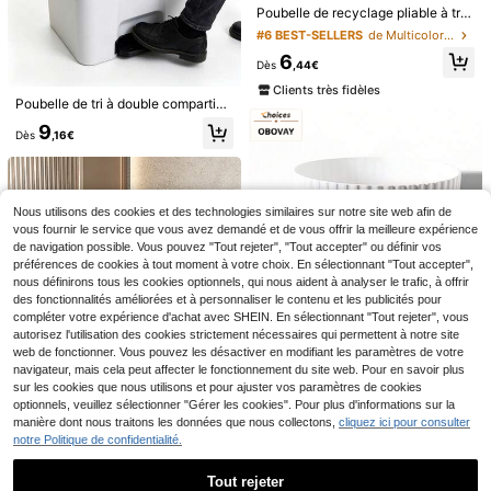
Poubelle de recyclage pliable à très grande capacité - Design cylindrique à ouverture supérieure, panier de rangement en plastique multi-usage pour bouteilles, boîte de rangement pliable économisant l'espace, durable, facile à nettoyer, sans électricité nécessaire, conteneur de recyclage domestique, rangement de bouteilles, esthétique moderne, structure robuste, convient pour les appartements
#6 BEST-SELLERS
de Multicolore Poubelles
6
Dès
,44€
Clients très fidèles
Poubelle de tri à double compartiment 35L, fabriquée avec un matériau épaissi ; la conception du couvercle à pédale empêche les odeurs, permet la séparation des déchets humides et secs, et sa grande capacité convient à divers scénarios d'application.
Set de couverts portable en acier inoxydable, comprenant une fourchette, une cuillère et un boîtier de rangement, convient pour le bureau, l'école, les pique-niques, le camping et les activités extérieures, particulièrement adapté pour les étudiants
9
Dès
,16€
3
,98€
Clients très fidèles
2/4 pièces Support réglable pour sac poubelle, convient pour ranger les sacs poubelle, le film étirable, les parapluies, les rouleaux à pâtisserie et autres articles. Étagère de rangement de cuisine, organisateur d'évier, organisateur d'armoire, organisation de cuisine, ustensiles de cuisine, récipient de rangement de cuisine, cadeau pour la fête des mères, organisation de la maison pour la Saint-Valentin, organisation du Ramadan, accessoires de chambre à coucher
Nous utilisons des cookies et des technologies similaires sur notre site web afin de
3
Dès
,64€
vous fournir le service que vous avez demandé et de vous offrir la meilleure expérience
de navigation possible. Vous pouvez "Tout rejeter", "Tout accepter" ou définir vos
préférences de cookies à tout moment à votre choix. En sélectionnant "Tout accepter",
nous définirons tous les cookies optionnels, qui nous aident à analyser le trafic, à offrir
des fonctionnalités améliorées et à personnaliser le contenu et les publicités pour
compléter votre expérience d'achat avec SHEIN. En sélectionnant "Tout rejeter", vous
autorisez l'utilisation des cookies strictement nécessaires qui permettent à notre site
web de fonctionner. Vous pouvez les désactiver en modifiant les paramètres de votre
navigateur, mais cela peut affecter le fonctionnement du site web. Pour en savoir plus
sur les cookies que nous utilisons et pour ajuster vos paramètres de cookies
5
optionnels, veuillez sélectionner "Gérer les cookies". Pour plus d'informations sur la
manière dont nous traitons les données que nous collectons,
cliquez ici pour consulter
Poubelle en plastique imperméable à rayures pour ranger les épluchures de fruits, les chutes de papier, seau de rangement des déchets pour femmes et hommes, pour bureaux, dortoirs, chambres à coucher, salons, conteneur à déchets, accessoire de salle de bain et de cuisine, essentiels de décoration intérieure, décoration de chambre
notre Politique de confidentialité.
#3 BEST-SELLERS
de PP Poubelles
2
Tout rejeter
Poubelle à motif marbre avec couvercle, poubelle slim gain de place pour espaces compacts, conteneur à déchets à couvercle élastique, corbeille à papier imperméable pour petits appartements, hôtel, maison, salle de bain, rangement de déchets de papier, accessoire de cuisine, décoration d'intérieur
Dès
,92€