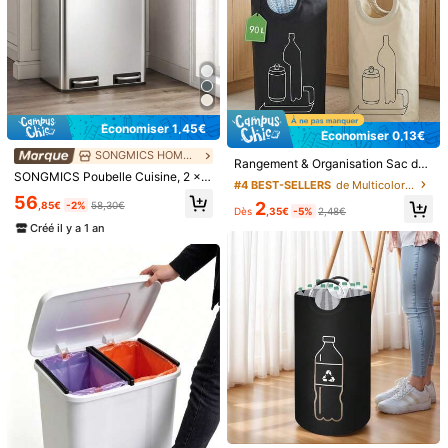
5
Dès
,17€
5,22€
Économiser 1,45€
Économiser 0,13€
SONGMICS HOME FR 2
Rangement & Organisation Sac de tri autoportant 90L Poubelle vide Panier de rangement en tissu Oxford Panier organisateur de vêtements pour buanderie Saison de remise des diplômes Panier de rangement divers Panier à linge
SONGMICS Poubelle Cuisine, 2 x 15L, Poubelle Tri, avec Pédale, 2 Compartiments, 15 Sacs Poubelles, Seaux Intérieurs, Couvercles en Douceur, en Acier, Argent Métallique et Noir d'Encre
#4 BEST-SELLERS
de Multicolore Poubelles
56
2
,85€
-2%
58,30€
Dès
,35€
-5%
2,48€
Créé il y a 1 an
Économiser 0,04€
1 pièce Sac étanche pour téléphones portables Sac de séchage en plastique épais pour l'été et l'extérieur Étui étanche pour la plongée la natation les plages les croisières et les fêtes à la piscine Étui de téléphone léger pour l'été Compatible avec les écrans tactiles sensibles
1 pièce Bonnet de nuit en satin avec nœud papillon réglable - Léger, pour cheveux bouclés/tressés/naturels, disponible en plusieurs couleurs, soin des cheveux nocturne, doux et ajusté pour les cheveux, accessoires pour cheveux
(1000+)
2
3
Dès
,83€
-1%
2,87€
Dès
,48€