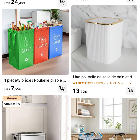
24
Dès
,30€
Vous Aimerez Aussi
recommander
Outils & amélioration de l'habitat
Téléphones portabl
Une poubelle de salle de bain et de toilette rayée en finition platine de luxe légère, Fournisseurs de cuisine, salle de bain, maison, articles ménagers
1 pièce/3 pièces Poubelle pliable réutilisable facile à nettoyer, grande capacité, poubelle durable pour l'extérieur, la cuisine, le salon, la chambre, le bureau, la maison. Conteneur de tri des déchets à design pliable portable
#1 BEST-SELLERS
de ABS Poubelles
7
Dès
,25€
13
,32€
Économiser 0,01€
Économiser 0,05€
1 paquet de 50/100/200/500pcs Film alimentaire et bonnet de douche, Couvercles en film étirable PE réutilisables pour récipients alimentaires, Film plastique transparent, Sacs en film PE, Couvercles de bol élastiques Rentrée scolaire
Râpe à callosités électrique rechargeable USB, 2 vitesses, avec lumière LED et rouleau de rechange, brosse à pieds portable et durable, convient pour la peau morte, la peau sèche/fendillée et les callosités, idéal pour la maison et les voyages, cadeau parfait pour Halloween/Noël pour les hommes et les femmes, cadeau de soin personnel
(1000+)
3
Dès
,05€
3,06€