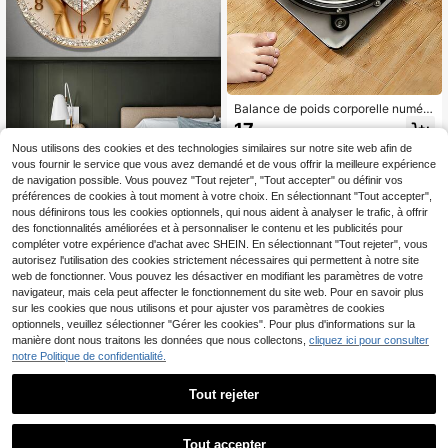
Balance de poids corporelle numéri
que avec technologie de montée, b
17
,48€
alance de salle de bain en verre tre
Nous utilisons des cookies et des technologies similaires sur notre site web afin de
mpé épais avec LED, détection de l
a température, balance de poids nu
vous fournir le service que vous avez demandé et de vous offrir la meilleure expérience
mérique pour cadeau de perte de p
de navigation possible. Vous pouvez "Tout rejeter", "Tout accepter" ou définir vos
oids
préférences de cookies à tout moment à votre choix. En sélectionnant "Tout accepter",
2D Plat, 1 pièce, Main dorée tenant
un cœur en diamant, Horloge mural
nous définirons tous les cookies optionnels, qui nous aident à analyser le trafic, à offrir
11
Dès
,37€
e ronde en bois à quartz suisse sile
des fonctionnalités améliorées et à personnaliser le contenu et les publicités pour
ncieuse, Parfaite pour la décoration
compléter votre expérience d'achat avec SHEIN. En sélectionnant "Tout rejeter", vous
de la chambre, du salon, du bureau,
autorisez l'utilisation des cookies strictement nécessaires qui permettent à notre site
de la cuisine et du café - 10/12 pou
web de fonctionner. Vous pouvez les désactiver en modifiant les paramètres de votre
ces (sans pile AA) Cadeau parfait p
navigateur, mais cela peut affecter le fonctionnement du site web. Pour en savoir plus
our Noël et le Nouvel An
sur les cookies que nous utilisons et pour ajuster vos paramètres de cookies
optionnels, veuillez sélectionner "Gérer les cookies". Pour plus d'informations sur la
manière dont nous traitons les données que nous collectons,
cliquez ici pour consulter
notre Politique de confidentialité.
Tout rejeter
1
1
Tout accepter