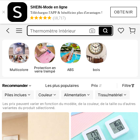
Thermomètre Maison
SHEIN-Mode en ligne
×
Thermomètre Piscine
OBTENIR
Téléchargez l'APP & bénéficiez plus d'avantages !
(18,717)
Thermomètre Intérieur
Thermomètre De Bain
Thermometre Interieur
Thermomètre Maison
Protection en
Multicolore
ABS
bois
verre trempé
Recommander
Les plus populaires
Prix
Filtre
Piles inclues
Couleur
Alimentation
Tissu/matériel
Les prix peuvent varier en fonction du modèle, de la couleur, de la taille ou d'autres
variantes du produit sélectionné.