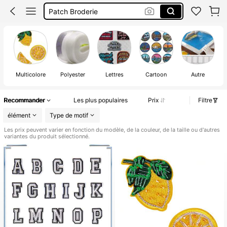
Patch Broderie
Patch Thermocollant Vêtement
Pins
Multicolore
Polyester
Lettres
Cartoon
Autre
Recommander
Les plus populaires
Prix
Filtre
élément
Type de motif
Les prix peuvent varier en fonction du modèle, de la couleur, de la taille ou d'autres
variantes du produit sélectionné.