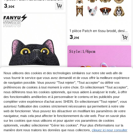
f Voyage Camping Van Vélo de Mon
3
,30€
tagne Aventure Plein Air Hippie Pun
k Rock Anime dessin animé Patch T
hermocollant à Coudre Badge Pers
onnalisé DIY Accessoire Vêtement
Broderie Couture Patch Thermocoll
ant Tissu Décoration Vêtement Pat
1 pièce Patch en tissu brodé, design
ch Badge Broche Chaussure Chape
tête de chien mignon, décoration à r
3
au Sac Accessoire Réparation Trou
,21€
epasser pour vêtements, sacs, conv
Broderie Patch École
ient pour l'école, l'été et autres occ
asions
Nous utilisons des cookies et des technologies similaires sur notre site web afin de
vous fournir le service que vous avez demandé et de vous offrir la meilleure expérience
HUIANFanyu
de navigation possible. Vous pouvez "Tout rejeter", "Tout accepter" ou définir vos
préférences de cookies à tout moment à votre choix. En sélectionnant "Tout accepter",
1 pièce Patch thermocollant de visa
ge de chat noir pleurant, patch appli
nous définirons tous les cookies optionnels, qui nous aident à analyser le trafic, à offrir
3
,95€
qué brodé, badge de chat pleurant
des fonctionnalités améliorées et à personnaliser le contenu et les publicités pour
à coudre, patch de tissu brodé DIY,
compléter votre expérience d'achat avec SHEIN. En sélectionnant "Tout rejeter", vous
patch brodé en forme de cœur, patc
autorisez l'utilisation des cookies strictement nécessaires qui permettent à notre site
h pour vêtements, patch de décorat
web de fonctionner. Vous pouvez les désactiver en modifiant les paramètres de votre
ion d'emballage de valise, accessoi
navigateur, mais cela peut affecter le fonctionnement du site web. Pour en savoir plus
res de vêtements DIY personnalisé
sur les cookies que nous utilisons et pour ajuster vos paramètres de cookies
s, patch de tissu à coudre et thermo
collant, patch de décoration de vêt
optionnels, veuillez sélectionner "Gérer les cookies". Pour plus d'informations sur la
ements, badge, broche, chaussure,
manière dont nous traitons les données que nous collectons,
cliquez ici pour consulter