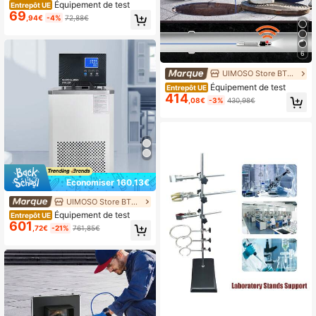
Équipement de test
Entrepôt UE
69
,94€
-4%
72,88€
6
UIMOSO Store BTG EU
Équipement de test
Entrepôt UE
414
,08€
-3%
430,98€
Économiser 160,13€
UIMOSO Store BTG EU
Équipement de test
Entrepôt UE
601
,72€
-21%
761,85€