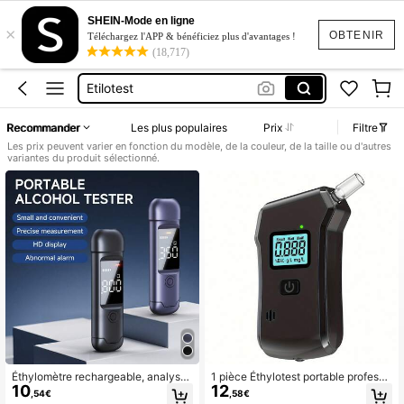
SHEIN-Mode en ligne
Ethylotest
×
OBTENIR
Téléchargez l'APP & bénéficiez plus d'avantages !
Ethylotest électronique
(18,717)
Etilotest
Alcotest
Recommander
Les plus populaires
Prix
Filtre
Puff A Fumé
Les prix peuvent varier en fonction du modèle, de la couleur, de la taille ou d'autres
variantes du produit sélectionné.
Ethylotest
Éthylomètre rechargeable, analyse
1 pièce Éthylotest portable professi
10
12
ur d'alcool personnel portable avec
onnel de haute précision avec affic
,54€
,58€
écran LCD numérique, outil de déte
hage numérique LCD - Pile AAA no