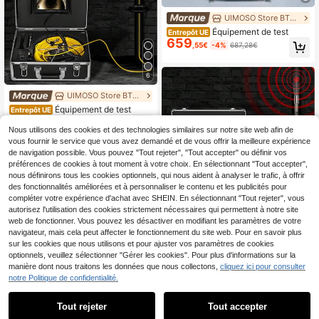
UIMOSO Store BTG EU
Équipement de test
Entrepôt UE
659
,55€
-4%
687,28€
6
UIMOSO Store BTG EU
Équipement de test
Entrepôt UE
259
,18€
259,32€
Nous utilisons des cookies et des technologies similaires sur notre site web afin de
vous fournir le service que vous avez demandé et de vous offrir la meilleure expérience
de navigation possible. Vous pouvez "Tout rejeter", "Tout accepter" ou définir vos
préférences de cookies à tout moment à votre choix. En sélectionnant "Tout accepter",
nous définirons tous les cookies optionnels, qui nous aident à analyser le trafic, à offrir
6
des fonctionnalités améliorées et à personnaliser le contenu et les publicités pour
compléter votre expérience d'achat avec SHEIN. En sélectionnant "Tout rejeter", vous
autorisez l'utilisation des cookies strictement nécessaires qui permettent à notre site
Économiser 53,55€
web de fonctionner. Vous pouvez les désactiver en modifiant les paramètres de votre
UIMOSO Store BTG EU
navigateur, mais cela peut affecter le fonctionnement du site web. Pour en savoir plus
Équipement de test
sur les cookies que nous utilisons et pour ajuster vos paramètres de cookies
Entrepôt UE
201
optionnels, veuillez sélectionner "Gérer les cookies". Pour plus d'informations sur la
,22€
-21%
254,77€
6
1
manière dont nous traitons les données que nous collectons,
cliquez ici pour consulter
1
notre Politique de confidentialité.
Économiser 27,12€
Tout rejeter
Tout accepter
UIMOSO Store BTG EU