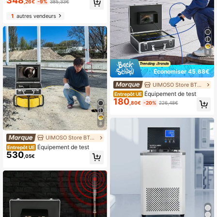
348
,26€
-9%
385,33€
1
autres vendeurs
8
Économiser 45,68€
UIMOSO Store BTG EU
Équipement de test
Entrepôt UE
180
,80€
-20%
226,48€
8
UIMOSO Store BTG EU
Équipement de test
Entrepôt UE
530
,05€