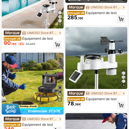
UIMOSO Store BTG EU
Équipement de test
Entrepôt UE
285
,15€
5
UIMOSO Store BTG EU
Équipement de test
Entrepôt UE
90
,18€
-3%
93,88€
5
UIMOSO Store BTG EU
Équipement de test
Entrepôt UE
8
78
,38€
Économiser 37,07€
UIMOSO Store BTG EU
Équipement de test
Entrepôt UE