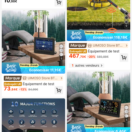
10
,00€
affichage numérique LCD, outil de d
étection d'alcool (bleu)
6
Économiser 118,18€
UIMOSO Store BTG EU
Équipement de test
Entrepôt UE
467
,70€
-20%
585,88€
5
1
autres vendeurs
Économiser 11,15€
UIMOSO Store BTG EU
Équipement de test
Entrepôt UE
73
,84€
-13%
84,99€
5
Économiser 6,46€