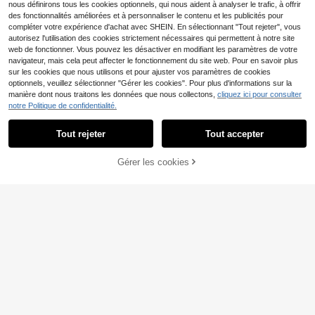
nous définirons tous les cookies optionnels, qui nous aident à analyser le trafic, à offrir
des fonctionnalités améliorées et à personnaliser le contenu et les publicités pour
compléter votre expérience d'achat avec SHEIN. En sélectionnant "Tout rejeter", vous
autorisez l'utilisation des cookies strictement nécessaires qui permettent à notre site
web de fonctionner. Vous pouvez les désactiver en modifiant les paramètres de votre
navigateur, mais cela peut affecter le fonctionnement du site web. Pour en savoir plus
sur les cookies que nous utilisons et pour ajuster vos paramètres de cookies
optionnels, veuillez sélectionner "Gérer les cookies". Pour plus d'informations sur la
manière dont nous traitons les données que nous collectons,
cliquez ici pour consulter
Table de salle à manger
Entrepôt UE
notre Politique de confidentialité.
293
pliante, table de cuisine avec range
,93€
ments, pieds réglables, bambou, boi
s naturel, 149,5 x 80 x 73,5 cm
Tout rejeter
Tout accepter
Table de salle à manger
Entrepôt UE
Gérer les cookies
262
extensible 120/160 x 80 cm, style m
CRAQUEZ DES MAINTENANT
AJOUTER AU PANIER
,08€
oderne, pieds en métal argenté, ave
c rangement intégré, multifonctionn
elle, idéale pour 4 à 6 personnes, bl
anche avec pieds argentés.
Sweiko Table de salle à
Entrepôt UE
224
manger ovale réglable, 119 à 160 c
,68€