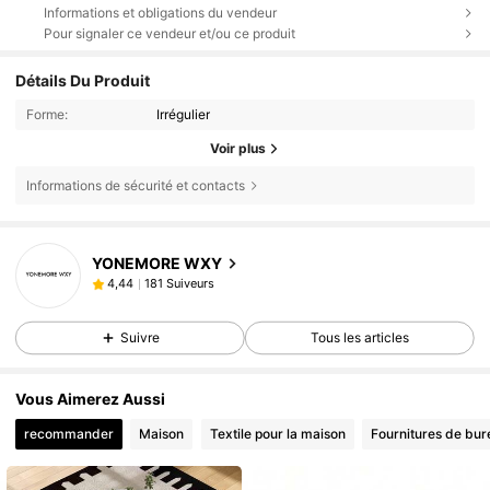
Informations et obligations du vendeur
Pour signaler ce vendeur et/ou ce produit
Détails Du Produit
Forme:
Irrégulier
Voir plus
Informations de sécurité et contacts
YONEMORE WXY
181 Suiveurs
4,44
Suivre
Tous les articles
Vous Aimerez Aussi
recommander
Maison
Textile pour la maison
Fournitures de bur