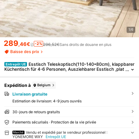
1/6
289
,46€
-2%
296,52€
Sans droits de douane en plus
Baisse des prix
Esstisch Teleskoptisch(110-140*80cm), klappbarer
Entrepôt UE
Küchentisch für 4-6 Personen, Ausziehbarer Esstisch ,plat
zsparender Küchentisch,für Küche und Wohnzimmer,Minim
alistisches Schranktür-Design,weiß
Expédition à
Belgium
Livraison gratuite
Estimation de livraison:
4-9 jours ouvrés
30-jours de retours gratuits
Paiements sécurisés · Protection de la vie privée
Vendu et expédié par le vendeur professionnel :
Marché
YONEMORE WXY
Entrepôt UE