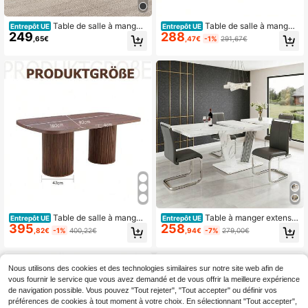
Table de salle à manger
Table de salle à manger
Entrepôt UE
Entrepôt UE
249
288
extensible Flieks, table de cuisine, t
pliante et extensible avec rangeme
,65€
,47€
-1%
291,67€
able ronde transformable en ovale,
nt, table de salle à manger moderne
118-158 cm, jusqu'à 6 couverts, ave
et mobile, table pliante avec grand
c tiroirs, marron foncé
espace de rangement, pivotante à
360°, coloris naturel et noir
Table de salle à manger
Table à manger extensib
Entrepôt UE
Entrepôt UE
395
258
ovale moderne avec pied central ca
le avec plateau effet marbre - longu
,82€
-1%
400,22€
,94€
-7%
279,00€
nnelé, plateau en MDF de haute qu
eur de 120 à 160 cm, structure papil
alité aspect bois, de style Wabi-Sab
lon, usage polyvalent (cuisine/salo
i et Mid-Century pour la cuisine.
n)
Nous utilisons des cookies et des technologies similaires sur notre site web afin de
vous fournir le service que vous avez demandé et de vous offrir la meilleure expérience
de navigation possible. Vous pouvez "Tout rejeter", "Tout accepter" ou définir vos
préférences de cookies à tout moment à votre choix. En sélectionnant "Tout accepter",