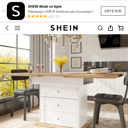
SHEIN-Mode en ligne
×
OBTENIR
Téléchargez l'APP & bénéficiez plus d'avantages !
(18,717)