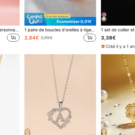
Économiser 0,01€
1 pièce Collier pendentif personnalisé avec lettre et fleur en forme de cœur, collier pendentif avec 26 lettres en forme de fleur de cœur, convient comme cadeau d'anniversaire pour les filles
1 paire de boucles d'oreilles à tige douce et mignonne en forme de cerise, convenant pour le port quotidien et les vacances des adolescentes
2,84€
3,38€
2,85€
Créé il y a 1 an