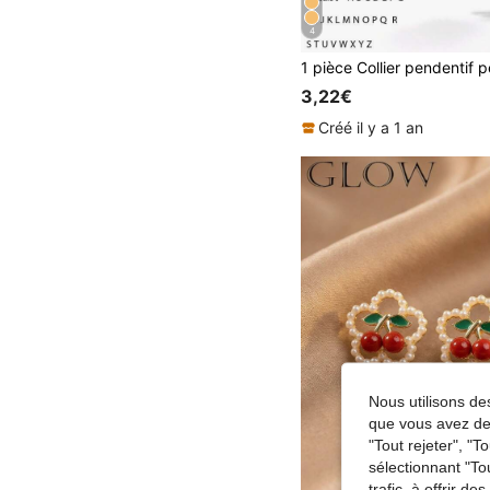
4
3,22€
Créé il y a 1 an
Nous utilisons des
que vous avez dem
"Tout rejeter", "
sélectionnant "To
trafic, à offrir d