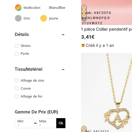
Multicolore
Blanc/Blanche
Gris
Jaune
4
Détails
3,41€
Créé il y a 1 an
Strass
Perle
Tissu/matériel
Alliage de zinc
Cuivre
Alliage de fer
Gamme De Prix (EUR)
Min:
Max:
Ok