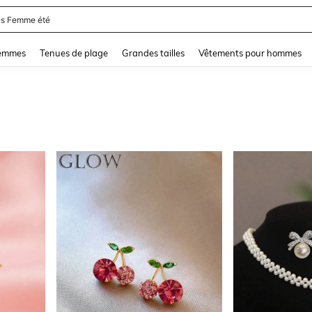
s Femme été
and down arrow keys to navigate search Dernière recherche and Rechercher et Tr
femmes
Tenues de plage
Grandes tailles
Vêtements pour hommes