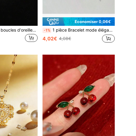
Économiser 0,06€
1 set de collier et boucles d'oreilles tressés avec cristal argent et fausse perle, design élégant et minimaliste. Convient pour les mariages, les fêtes et le port quotidien
1 pièce Bracelet mode élégant et mignon pour adolescente avec nœud et cœur
-1%
4,02€
4,08€