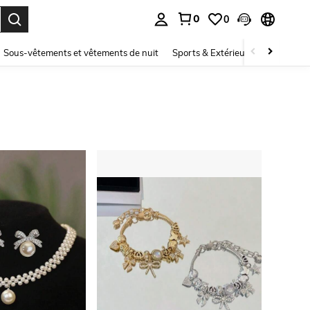
0
0
ouver. Press Enter to select.
Sous-vêtements et vêtements de nuit
Sports & Extérieur
Enfants