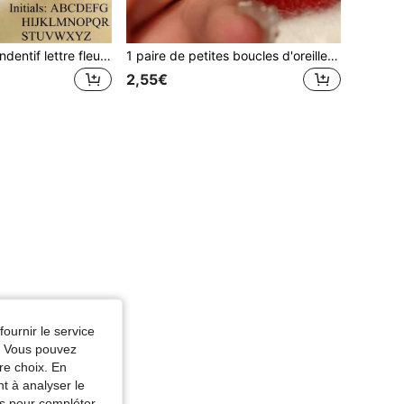
1 pièce Collier pendentif lettre fleur en forme de cœur, collier pendentif fleur en forme de cœur personnalisé avec 26 lettres, cadeau d'anniversaire parfait pour les filles
1 paire de petites boucles d'oreilles clous cerise rouges minimalistes, bijoux d'oreilles de mode polyvalents convenant aux adolescentes pour le quotidien, les vacances et les sorties
2,55€
fournir le service
e. Vous pouvez
re choix. En
nt à analyser le
tés pour compléter