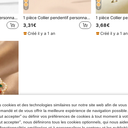
4
4
1 pièce Collier pendentif personnalisé avec lettre, fleur en forme de cœur. Collier pendentif avec 26 lettres en forme de fleur de cœur, idéal comme cadeau d'anniversaire pour les filles
1 pièce Collier pendentif personnalisé avec lettre et fleur en forme de cœur, collier pendentif avec 26 lettres en forme de fleur de cœur, convient comme cadeau d'anniversaire pour les filles
3,31€
3,68€
Créé il y a 1 an
Créé il y a 1 an
 cookies et des technologies similaires sur notre site web afin de vous 
andé et de vous offrir la meilleure expérience de navigation possibl
Tout accepter" ou définir vos préférences de cookies à tout moment à vot
ut accepter", nous définirons tous les cookies optionnels, qui nous aide
es fonctionnalités améliorées et à personnaliser le contenu et les publici