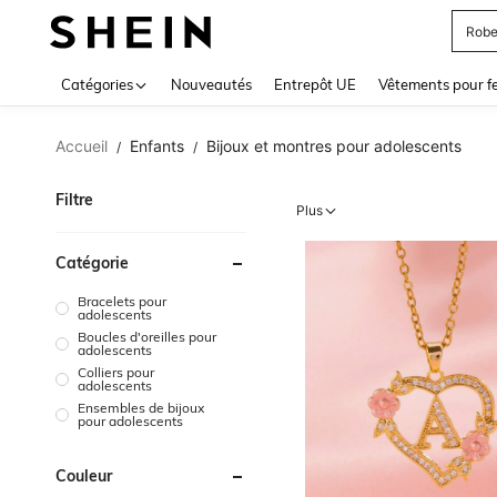
Robe
Use up 
Catégories
Nouveautés
Entrepôt UE
Vêtements pour 
Accueil
Enfants
Bijoux et montres pour adolescents
/
/
Filtre
Plus
Catégorie
Bracelets pour
adolescents
Boucles d'oreilles pour
adolescents
Colliers pour
adolescents
Ensembles de bijoux
pour adolescents
Couleur