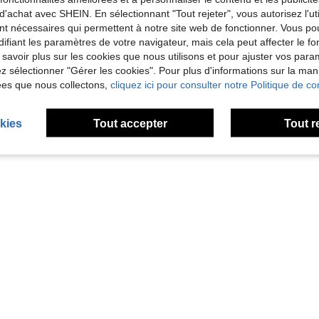
d'achat avec SHEIN. En sélectionnant "Tout rejeter", vous autorisez l'uti
1 paire de boucles d'oreilles à tige mignonnes et douces avec motif de fleurs de cerisier, convenant pour le port quotidien et les occasions de fête des adolescentes
nt nécessaires qui permettent à notre site web de fonctionner. Vous po
ifiant les paramètres de votre navigateur, mais cela peut affecter le 
 savoir plus sur les cookies que nous utilisons et pour ajuster vos par
lez sélectionner "Gérer les cookies". Pour plus d'informations sur la ma
1
1 pages au total
ées que nous collectons,
cliquez ici pour consulter notre Politique de con
kies
Tout accepter
Tout r