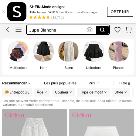
Jupe
SHEIN-Mode en ligne
×
Jupe Short
OBTENIR
Téléchargez l'APP & bénéficiez plus d'avantages !
(18,717)
Jupe Blanche
Jupe Longue été
Jupe Courte
Jupe
Multicolore
Noir
Blanc
Unicolore
Plantes
G
Recommander
Les plus populaires
Prix
Filtre
Entrepôt UE
Âge
Couleur
Type de motif
Style
Les prix peuvent varier en fonction du modèle, de la couleur, de la taille ou d'autres
variantes du produit sélectionné.