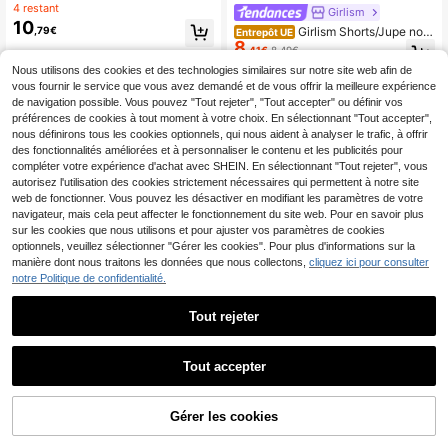
olants pour adolescentes, style boh
4 restant
Girlism
ème fluide texturé, jaune, pour les v
10
,79€
Girlism Shorts/Jupe noir
Entrepôt UE
acances d'été et le quotidien (YY12
8
s élastiques en maille élastique fron
52)
,41€
8,49€
cée pour adolescentes, décontract
Nous utilisons des cookies et des technologies similaires sur notre site web afin de
é et élégant
vous fournir le service que vous avez demandé et de vous offrir la meilleure expérience
de navigation possible. Vous pouvez "Tout rejeter", "Tout accepter" ou définir vos
préférences de cookies à tout moment à votre choix. En sélectionnant "Tout accepter",
nous définirons tous les cookies optionnels, qui nous aident à analyser le trafic, à offrir
des fonctionnalités améliorées et à personnaliser le contenu et les publicités pour
compléter votre expérience d'achat avec SHEIN. En sélectionnant "Tout rejeter", vous
autorisez l'utilisation des cookies strictement nécessaires qui permettent à notre site
web de fonctionner. Vous pouvez les désactiver en modifiant les paramètres de votre
navigateur, mais cela peut affecter le fonctionnement du site web. Pour en savoir plus
sur les cookies que nous utilisons et pour ajuster vos paramètres de cookies
optionnels, veuillez sélectionner "Gérer les cookies". Pour plus d'informations sur la
manière dont nous traitons les données que nous collectons,
cliquez ici pour consulter
notre Politique de confidentialité.
Tout rejeter
1
1
9
HiiQt
Tout accepter
SHEIN Jupe longue blan
Jupe mini trapèze déco
Entrepôt UE
Entrepôt UE
8
che ample et plissée, style décontra
ntractée pour adolescentes, bleu m
(500+)
,20€
cté pour adolescente
arine, en maille texturée ajourée et f
12
Gérer les cookies
Dès
,49€
roncée, style féerique, polyvalente
pour l'école et le sport, été