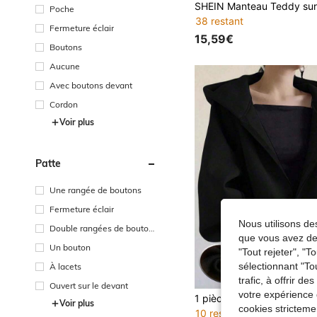
Poche
38 restant
Fermeture éclair
15,59€
Boutons
Aucune
Avec boutons devant
Cordon
Voir plus
Patte
Une rangée de boutons
Fermeture éclair
Nous utilisons des
Double rangées de bouton
que vous avez dem
s
Un bouton
"Tout rejeter", "
sélectionnant "To
À lacets
trafic, à offrir d
Ouvert sur le devant
votre expérience 
Voir plus
cookies stricteme
10 restant