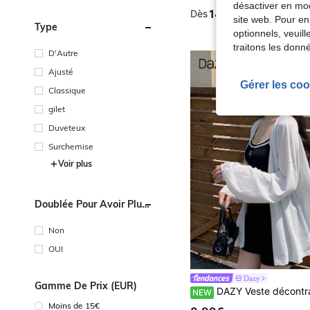
désactiver en mod
14,90€
Dès
site web. Pour en
Type
optionnels, veuil
traitons les donn
D'Autre
Ajusté
Gérer les coo
Classique
gilet
Duveteux
Surchemise
Voir plus
Doublée Pour Avoir Plus
Chaud
Non
OUI
Dazy
Gamme De Prix (EUR)
DAZY Veste décontractée ample à manches longues style basique automne 
NEW
Moins de 15€