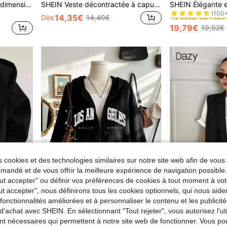
SHEIN Manteau Teddy surdimensionné à col rond avec boutons contrastés pour adolescentes, veste courte élégante et rétro en fourrure beige pour l'automne et l'hiver
SHEIN Veste décontractée à capuche longue en peluche à carreaux noir et blanc pour adolescentes, convenant à l'automne et à l'hiver, à la rentrée scolaire, pour la maison et les sorties
(100
#9 BEST-SELLERS
#9 BEST-SELLERS
14,35€
Dès
14,49€
(100
(100
19,79€
19,92€
#9 BEST-SELLERS
(100
 cookies et des technologies similaires sur notre site web afin de vous 
andé et de vous offrir la meilleure expérience de navigation possibl
Tout accepter" ou définir vos préférences de cookies à tout moment à vot
ut accepter", nous définirons tous les cookies optionnels, qui nous aide
es fonctionnalités améliorées et à personnaliser le contenu et les publici
d'achat avec SHEIN. En sélectionnant "Tout rejeter", vous autorisez l'uti
1 pièce Veste à capuche décontractée de style collégial minimaliste de couleur unie pour adolescentes
Nouveau sweat-shirt à capuche zippé unisexe pour adolescentes, veste de survêtement, convient pour le printemps et l'automne, la maison, l'école, les vacances, le shopping et les occasions sportives.
Dazy
nt nécessaires qui permettent à notre site web de fonctionner. Vous po
DAZY Blazer sans manches col revers 
NEW
de Manteaux pour adolescentes
#6 BEST-SELLERS