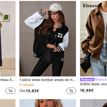
SHEIN Adolescent Fille Manteau À Cordon À Ourlet Duveteux À Capuche À Doublure Thermique
1 pièce Veste bomber ample de mode décontractée pour adolescentes, patchwork bicolore, polyvalente, automne/hiver
Elenztr
5 restant
18,49€
13,82€
Dès