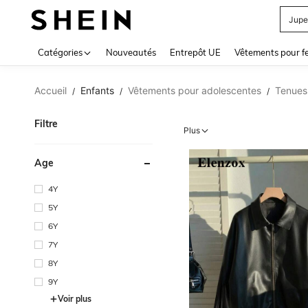
Jupe
Use up 
Catégories
Nouveautés
Entrepôt UE
Vêtements pour 
Accueil
Enfants
Vêtements pour adolescentes
Tenues 
/
/
/
Filtre
Plus
Âge
4Y
5Y
6Y
7Y
8Y
9Y
Voir plus