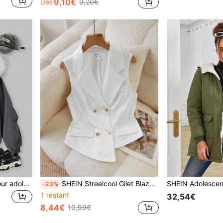
9,10€
Dès
9,20€
SHEIN Explorewe Veste pour adolescentes, style américain décontracté et polyvalent à la mode. Manches longues, doublure thermique, capuche avec logo, fermeture éclair, poignets côtelés. Convient pour les sorties d'automne/hiver, les achats, les vacances. Peut être associée à un jean ou un pantalon de survêtement.
SHEIN Streelcool Gilet Blazer décontracté à Double Boutonnage pour Adolescentes, Design Asymétrique Avant Style Français Blanc d'Été, Gilet de Trajet Rentrée Scolaire
-23%
1 restant
32,54€
8,44€
10,99€