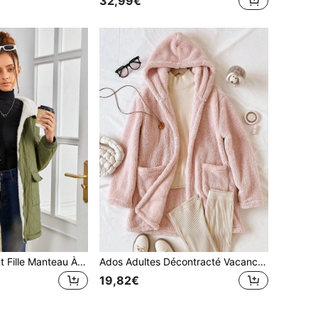
32,99€
SHEIN Adolescent Fille Manteau À Capuche Poche À Rabat À Doublure En Tissu Duveteux
Ados Adultes Décontracté Vacances Élégant Confortable Épais Polaire à Capuche Zippé Extérieur Simple Classique Gracieux Naturel Veste, Automne/Hiver
19,82€