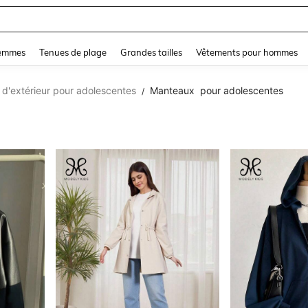
and down arrow keys to navigate search Dernière recherche and Rechercher et Tr
femmes
Tenues de plage
Grandes tailles
Vêtements pour hommes
d'extérieur pour adolescentes
Manteaux pour adolescentes
/