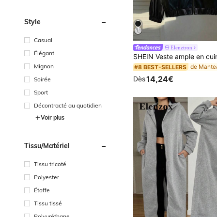
Style
Casual
Elenztron
Élégant
Mignon
#8 BEST-SELLERS
14,24€
Dès
Soirée
Sport
Décontracté au quotidien
Voir plus
Tissu/matériel
Tissu tricoté
Polyester
Étoffe
Tissu tissé
Polyuréthane