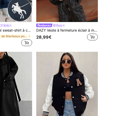
Y Kids
Dazy
e de chevalier, pour adolescentes. Convient pour le port en automne/hiver, les pique-niques en extérieur, la photographie de rue, l'usage sur le campus, le style Ins, mignon et polyvalent
DAZY Veste à fermeture éclair à manches longues en PU pour adolescentes, mode et polyvalente
de Manteaux pour adolescentes
28,99€