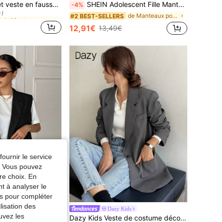
SHEIN Élégante et veste en fausse fourrure blanche pour adolescentes, convient pour les sorties d'hiver, les rendez-vous, les tenues décontractées
SHEIN Adolescent Fille Manteau À Capuche À Lettres À Cordon
-4%
+)
de Manteaux pour adolescentes
de Manteaux pour adolescentes
de Manteaux pour adolescentes
#2 BEST-SELLERS
+)
+)
12,91€
13,49€
de Manteaux pour adolescentes
+)
fournir le service
e. Vous pouvez
re choix. En
nt à analyser le
tés pour compléter
lisation des
Dazy Kids
uvez les
ample décontracté automne pour adolescentes (filles)
Dazy Kids Veste de costume décontractée ample et droite, vêtement extérieur pour adolescentes