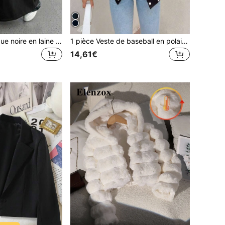
SHEIN Veste longue noire en laine à revers pour adolescentes, polyvalente pour l'automne/l'hiver
1 pièce Veste de baseball en polaire pour adolescentes, style décontracté et ample, blocs de couleurs, imprimé lettres, bordure côtelée contrastante, pour sports de plein air, printemps, automne, hiver, rentrée scolaire
14,61€