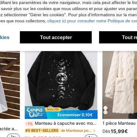
ifiant les paramètres de votre navigateur, mais cela peut affecter le 
12,95€
16,49€
 savoir plus sur les cookies que nous utilisons et pour ajuster vos par
lez sélectionner "Gérer les cookies". Pour plus d'informations sur la ma
ées que nous collectons,
cliquez ici pour consulter notre Politique de con
kies
Tout accepter
Tout r
Économiser 0,10€
Manteau à capuche avec motif d'évolution de la lune pour adolescentes. Doux et lavable en machine, décontracté et , convient pour les voyages, les fêtes et les sorties. Adapté pour l'école, les vacances et les courses.
-1%
pour adolescente (fille)
de Manteaux pour adolescentes
#5 BEST-SELLERS
15,99€
Dès