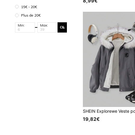
8,99€
15€ - 20€
Plus de 20€
Min:
Max:
Ok
19,82€