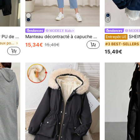
MODELY Kids
MODEL
SHEIN Veste ample en cuir PU de couleur unie, style streetwear pour filles préadolescentes, rentrée scolaire automne
Manteau décontracté à capuche pour les adolescentes pour une utilisation quotidienne
SHEIN sweat-shirt à capuche confortable et vintage avec broderi
Entrepôt UE
de Manteaux pour adolescentes
#3 BEST-SELLERS
15,34€
15,49€
15,49€