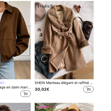
SHEIN Manteau élégant et raffiné pour adolescente, manteau long matelassé ceinturé slim pour les déplacements et l'extérieur, manteau de mode haut de gamme en jacquard moelleux de luxe
on
SHEIN Veste vintage en daim marron pour adolescente, coupe ample à épaules tombantes qui camoufle le corps et affine, sans restreindre les mouvements. Design double col + fermeture éclair & bouton, facile à enfiler et à retirer. Coupe courte taille haute qui s'accorde parfaitement avec des jeans et des jupes plissées
30,02€