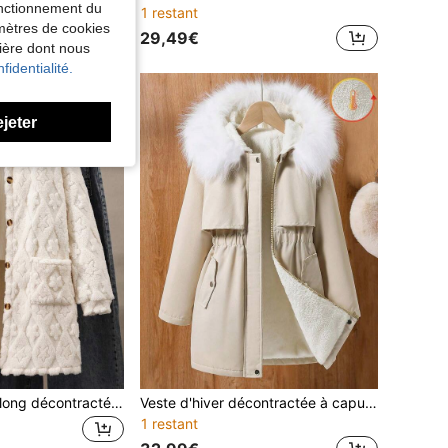
fonctionnement du
1 restant
amètres de cookies
29,49€
nière dont nous
fidentialité.
ejeter
1 pièce Manteau long décontracté style mode pour adolescentes, doublé de polaire, beige, ouvert devant avec boutons, ample et confortable, design patchwork, nouveau design étoile en peluche, tenue décontractée quotidienne, convient pour l'école, les trajets, les vacances, les voyages, la rentrée scolaire, les festivals de musique, convient pour l'automne/l'hiver
Veste d'hiver décontractée à capuche ample et zippée pour adolescentes, mi-longue, avec taille lâche et effet duveteux. Convient pour les trajets quotidiens et l'école en automne
1 restant