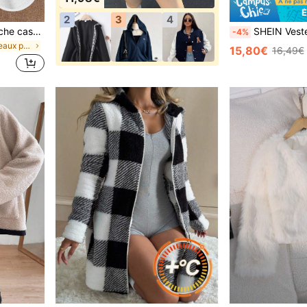
É
2
3
4
SHEIN Sweat-shirt à capuche casual oversize avec poche et doublure thermique, couleur unie, pour adolescentes
SHEIN Veste blazer courte à manches longues et revers pour adolescente,
-4%
de Manteaux pour adolescentes
15,80€
16,49€
#9 BEST-SELLERS