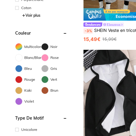
Coton
Voir plus
Économise
Elenztron
SHEIN Veste en tricot zippée à capuche polyvalente pour filles ados, décontractée, tout-aller, pour la ma
-3%
Couleur
15,49€
15,99€
Multicolore
Noir
Blanc/Blanche
Rose
Bleu
Gris
Rouge
Vert
Kaki
Brun
Violet
Type De Motif
Unicolore