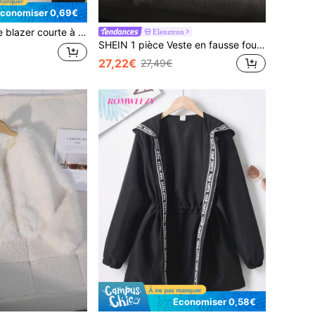
conomiser 0,69€
 style minimaliste et élégant, couleur unie, vêtement polyvalent et à la mode pour toutes les saisons.
Elenztron
SHEIN 1 pièce Veste en fausse fourrure élégante pour adolescentes, convient pour les événements du soir, les sorties d'automne/hiver
27,22€
27,49€
Économiser 0,58€
de Manteaux pour adolescentes