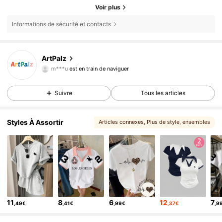
Voir plus
Informations de sécurité et contacts
12K Suiveurs
4,74
ArtPalz
m***u
est en train de naviguer
12K Suiveurs
4,74
12K Suiveurs
4,74
Suivre
Tous les articles
12K Suiveurs
4,74
Styles À Assortir
Articles connexes
, Plus de style
, ensembles
12K Suiveurs
4,74
11
8
6
12
7
,49€
,41€
,99€
,37€
,9