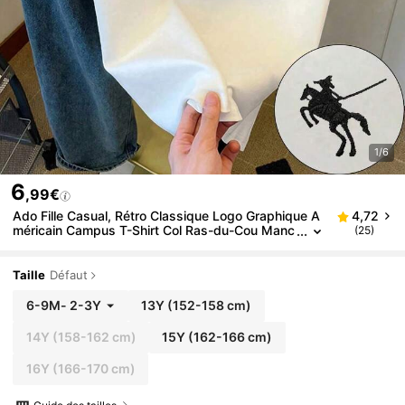
1/6
6
,99€
Ado Fille Casual, Rétro Classique Logo Graphique A
4,72
méricain Campus T-Shirt Col Ras-du-Cou Manc
(25)
hes Courtes, Convient pour l'été, Vacances Chi
c Américaines, Blanc Ajusté Quotidien Casual, Noir
Rayé Imprimé Mode Quotidien Confortable Polyvale
Taille
Défaut
nt
6-9M
-
2-3Y
13Y
(152-158 cm)
14Y
(158-162 cm)
15Y
(162-166 cm)
16Y
(166-170 cm)