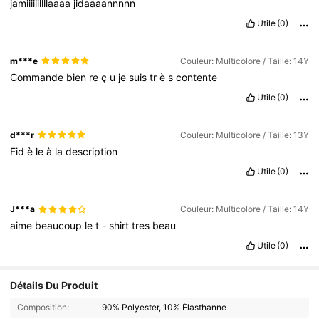
jamiiiiiillllaaaa
jidaaaannnnn
Utile
(0)
m***e
Couleur: Multicolore / Taille: 14Y
Commande
bien
re
ç
u
je
suis
tr
è
s
contente
Utile
(0)
d***r
Couleur: Multicolore / Taille: 13Y
Fid
è
le
à
la
description
Utile
(0)
J***a
Couleur: Multicolore / Taille: 14Y
aime
beaucoup
le
t
-
shirt
tres
beau
Utile
(0)
Détails Du Produit
Composition:
90% Polyester, 10% Élasthanne