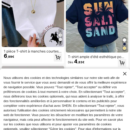
é, ambiance cool
13
1 pièce T-shirt à manches courtes a
6
justé avec imprimé, style minimalist
T-shirt ample d'été esthétique pour
,99€
e décontracté pour adolescentes. T
4
adolescentes, imprimé "Sun Salt Sa
Dès
,83€
-shirt mignon avec bordure de coul
nd" avec décoration de palmier dég
eur contrastée. Convient aux adole
radé, t-shirt ample décontracté pou
scentes.
r le port quotidien
Nous utilisons des cookies et des technologies similaires sur notre site web afin de
vous fournir le service que vous avez demandé et de vous offrir la meilleure expérience
de navigation possible. Vous pouvez "Tout rejeter", "Tout accepter" ou définir vos
préférences de cookies à tout moment à votre choix. En sélectionnant "Tout accepter",
nous définirons tous les cookies optionnels, qui nous aident à analyser le trafic, à offrir
des fonctionnalités améliorées et à personnaliser le contenu et les publicités pour
compléter votre expérience d'achat avec SHEIN. En sélectionnant "Tout rejeter", vous
autorisez l'utilisation des cookies strictement nécessaires qui permettent à notre site
web de fonctionner. Vous pouvez les désactiver en modifiant les paramètres de votre
navigateur, mais cela peut affecter le fonctionnement du site web. Pour en savoir plus
sur les cookies que nous utilisons et pour ajuster vos paramètres de cookies
optionnels, veuillez sélectionner "Gérer les cookies". Pour plus d'informations sur la