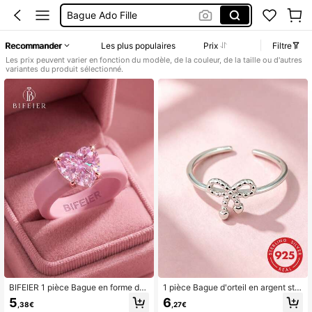
Bague Enfants Filles
Bague Fille 8 Ans
Recommander
Les plus populaires
Prix
Filtre
Bague Silicone
Les prix peuvent varier en fonction du modèle, de la couleur, de la taille ou d'autres
variantes du produit sélectionné.
BIFEIER 1 pièce Bague en forme de
1 pièce Bague d'orteil en argent ster
cœur en zircone, diamant rose scint
ling S925, style doux et mignon ave
5
6
,38€
,27€
illant glacé + bracelet en silicone so
c nœud, ouverte, pour plage, vacan