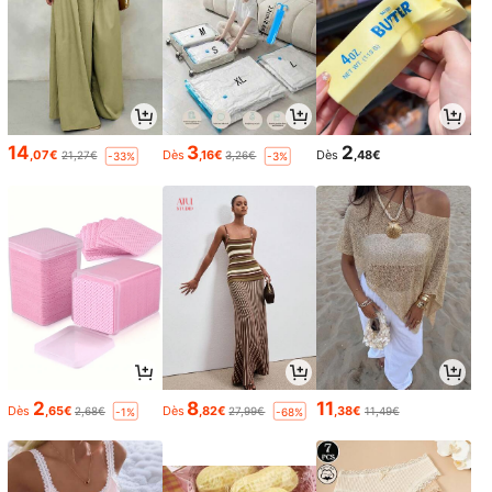
14
3
2
,07€
Dès
,16€
Dès
,48€
21,27€
3,26€
-33%
-3%
2
8
11
Dès
,65€
Dès
,82€
,38€
2,68€
27,99€
11,49€
-1%
-68%