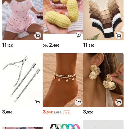
11
2
11
,12€
Dès
,46€
,51€
3
3
3
,68€
,64€
,52€
3,68€
-1%