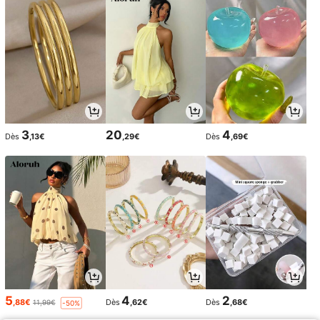
3
20
4
Dès
,13€
,29€
Dès
,69€
5
4
2
,88€
Dès
,62€
Dès
,68€
11,99€
-50%