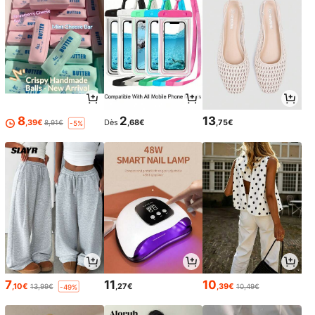
8
2
13
,39€
Dès
,68€
,75€
8,91€
-5%
7
11
10
,10€
,27€
,39€
13,99€
10,49€
-49%