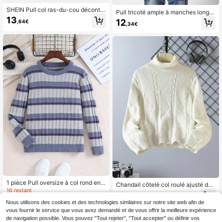
SHEIN Pull col ras-du-cou décontra
Pull tricoté ample à manches longu
cté à rayures à manches longues p
13
es, arc-en-ciel dégradé, mode déco
12
,64€
our garçons adolescents
,34€
ntractée pour adolescent garçon
1 pièce Pull oversize à col rond en t
Chandail côtelé col roulé ajusté de
ricot avec bloc de couleurs style co
16 restant
haute qualité pour adolescents garç
12
réen pour adolescent, rayures en ni
,02€
ons, convient pour la maison, les so
12
Nous utilisons des cookies et des technologies similaires sur notre site web afin de
d d'abeille tricotées, décontracté, a
,02€
rties, les rassemblements, la rentrée
utomne
vous fournir le service que vous avez demandé et de vous offrir la meilleure expérience
scolaire, l'automne/l'hiver
de navigation possible. Vous pouvez "Tout rejeter", "Tout accepter" ou définir vos