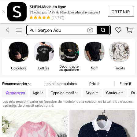
Pull Enfant
SHEIN-Mode en ligne
×
Pull
OBTENIR
Téléchargez l'APP & bénéficiez plus d'avantages !
(18,717)
Pull Garçons
Pull Garçon Ado
Pull Ado
Pull Enfant
Pull
Décontracté
Unicolore
Lettres
Noir
Tricots
au quotidien
Recommander
Les plus populaires
Prix
Filtre
Âge
Type de motif
Style
Couleur
Dét
Les prix peuvent varier en fonction du modèle, de la couleur, de la taille ou d'autres
variantes du produit sélectionné.