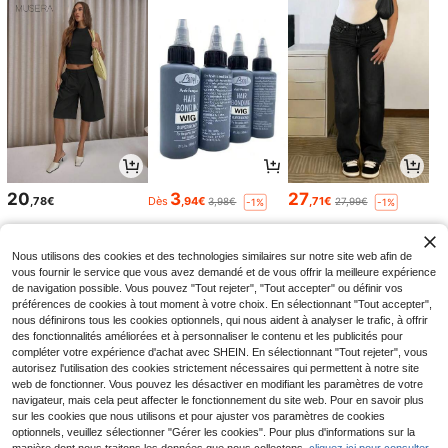
20
3
27
,78€
Dès
,94€
,71€
3,98€
27,99€
-1%
-1%
Nous utilisons des cookies et des technologies similaires sur notre site web afin de
vous fournir le service que vous avez demandé et de vous offrir la meilleure expérience
de navigation possible. Vous pouvez "Tout rejeter", "Tout accepter" ou définir vos
préférences de cookies à tout moment à votre choix. En sélectionnant "Tout accepter",
nous définirons tous les cookies optionnels, qui nous aident à analyser le trafic, à offrir
des fonctionnalités améliorées et à personnaliser le contenu et les publicités pour
compléter votre expérience d'achat avec SHEIN. En sélectionnant "Tout rejeter", vous
autorisez l'utilisation des cookies strictement nécessaires qui permettent à notre site
web de fonctionner. Vous pouvez les désactiver en modifiant les paramètres de votre
navigateur, mais cela peut affecter le fonctionnement du site web. Pour en savoir plus
sur les cookies que nous utilisons et pour ajuster vos paramètres de cookies
3
13
5
optionnels, veuillez sélectionner "Gérer les cookies". Pour plus d'informations sur la
Dès
,48€
,36€
,00€
5,88€
-14%
1