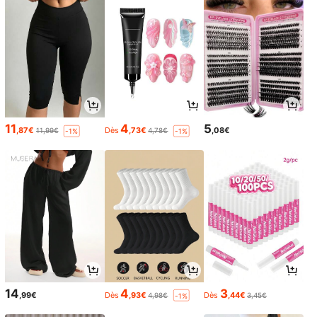
11
4
5
,87€
Dès
,73€
,08€
11,99€
4,78€
-1%
-1%
14
4
3
,99€
Dès
,93€
Dès
,44€
4,98€
3,45€
-1%