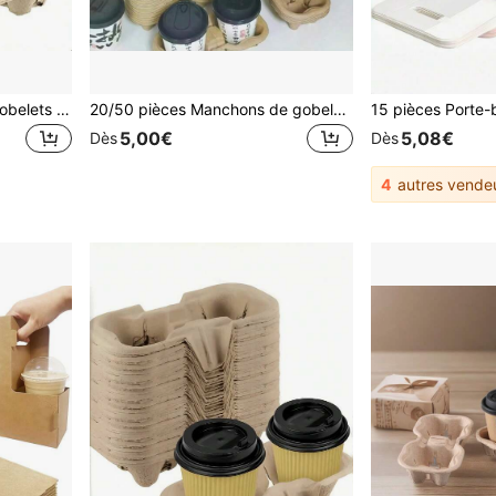
50 pièces Plateau porte-gobelets en papier jetable, plateau de transport de boissons en fibre double, convient pour les boissons chaudes et froides, plateau portable pour tasses à café pour café, restaurant, épicerie, bar à jus, Noël
20/50 pièces Manchons de gobelets en papier jetables, Porte-gobelets à café, Plateaux pour tasses à thé au lait, Porte-gobelets double à déchirer, Dessous de tasses à thé au lait et à café, Convient pour les cafés et les boutiques de thé au lait
5,00€
5,08€
Dès
Dès
4
autres vende