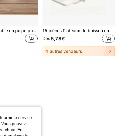
Porte-gobelet jetable en pulpe pour 2 tasses, plateau pour tasses à café, porte-gobelet en papier antidérapant, porte-gobelet robuste pour boissons chaudes, convient pour les cafés, la à emporter, les cafétérias et l'usage quotidien
15 pièces Plateaux de boisson en papier kraft à double tasse, plateaux jetables pour la à emporter, peuvent contenir des boissons froides et chaudes, convient aux cafés, aux cafétérias et aux food trucks
5,78€
Dès
4
autres vendeurs
fournir le service
e. Vous pouvez
re choix. En
nt à analyser le