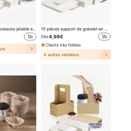
15 pièces Porte-boissons jetable en carton kraft avec double tasse pour boissons chaudes et froides simultanément. Idéal pour les cafés, les restaurants et les food trucks.
15 pièces support de gobelet en papier kraft, 2 sacs à boissons jetables avec poignée, support de gobelet pour boissons chaudes ou froides, porte-café, livraison de nourriture, porte-gobelet à emporter, convient pour un café
4,98€
Dès
Clients très fidèles
urs
4
autres vendeurs