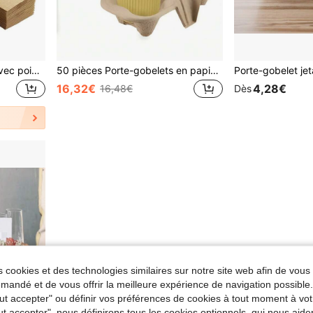
Porte-boisson pour café avec poignée, porte-gobelet en papier jetable, porte-gobelet à assembler pour la à emporter, convient pour la livraison de boissons et de nourriture
50 pièces Porte-gobelets en papier jetables, Supports de boissons en fibre double, Convient pour les boissons chaudes et froides, Plateaux de gobelets à café portables pour les cafés, restaurants, épiceries, bars à jus, Noël
16,32€
4,28€
16,48€
Dès
 cookies et des technologies similaires sur notre site web afin de vous 
andé et de vous offrir la meilleure expérience de navigation possibl
Tout accepter" ou définir vos préférences de cookies à tout moment à vot
ut accepter", nous définirons tous les cookies optionnels, qui nous aide