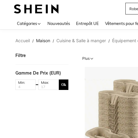
Robe
Use up 
Catégories
Nouveautés
Entrepôt UE
Vêtements pour 
Accueil
Maison
Cuisine & Salle à manger
Équipement e
/
/
/
Filtre
Plus
Gamme De Prix (EUR)
Min:
Max:
Ok