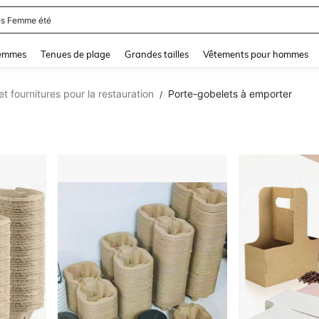
s Femme été
and down arrow keys to navigate search Dernière recherche and Rechercher et Tr
femmes
Tenues de plage
Grandes tailles
Vêtements pour hommes
t fournitures pour la restauration
Porte-gobelets à emporter
/