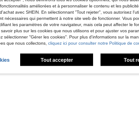
es fonctionnalités améliorées et à personnaliser le contenu et les publici
d'achat avec SHEIN. En sélectionnant "Tout rejeter", vous autorisez l'uti
nt nécessaires qui permettent à notre site web de fonctionner. Vous po
ifiant les paramètres de votre navigateur, mais cela peut affecter le 
10/15 pièces Boîte cadeau à fenêtre pour fleurs et boissons, carton blanc épais, robuste et de forme, facile à assembler et pliable, design à fenêtre adapté à l'emballage combiné de fleurs fraîches et de boissons, ambiance de cadeau d'anniversaire et de fête
 savoir plus sur les cookies que nous utilisons et pour ajuster vos par
lez sélectionner "Gérer les cookies". Pour plus d'informations sur la ma
ées que nous collectons,
cliquez ici pour consulter notre Politique de con
1
1 pages au total
kies
Tout accepter
Tout r