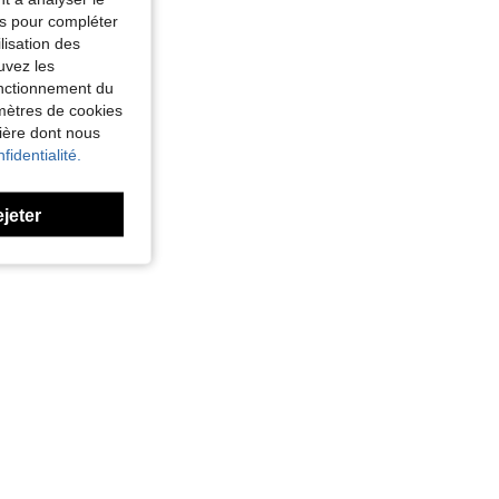
tés pour compléter
lisation des
uvez les
fonctionnement du
amètres de cookies
nière dont nous
fidentialité.
ejeter