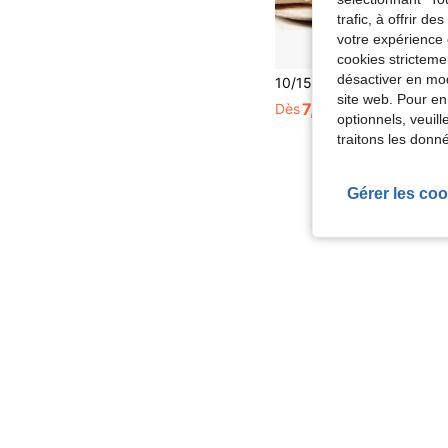
trafic, à offrir d
votre expérience 
cookies stricteme
désactiver en mod
site web. Pour en
7,35€
Dès
7,38€
optionnels, veuil
traitons les donn
Gérer les coo