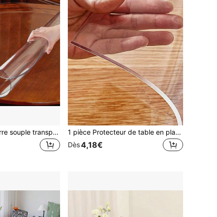
Nappe ronde, verre souple transparent, matériau PVC épaissi, housse de protection imperméable et oléofuge, sans besoin de lavage, facile à nettoyer, convient pour la table de salle à manger du salon, le plateau de table de cuisine, la table basse et autres décorations haut de gamme pour la maison
1 pièce Protecteur de table en plastique transparent, nappe de bureau imperméable et résistante aux rayures pour la décoration de la maison
4,18€
Dès