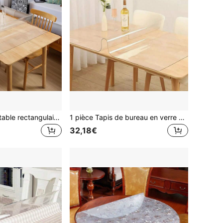
1 pièce Tapis de table rectangulaire transparent en PVC, convient pour table à manger, bureau, table de chevet, table basse, meuble TV, meuble à chaussures, bureau, tapis de sol. Résistant aux rayures, durable, imperméable, résistant à l'huile et à la chaleur, facile à nettoyer. Protecteur de dessus de table cristal clair de 1 mm d'épaisseur
1 pièce Tapis de bureau en verre souple transparent en PVC, imperméable et résistant à l'huile, facile à nettoyer, pour table d'étude/de bureau, épaisseur 1,0 mm
32,18€