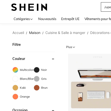
Jupe
Use up 
Catégories
Nouveautés
Entrepôt UE
Vêtements pour 
Accueil
Maison
Cuisine & Salle à manger
Décorations d
/
/
/
Filtre
Plus
Couleur
Multicolore
Noir
Blanc/Blanche
Gris
Kaki
Brun
Orange
Occasion