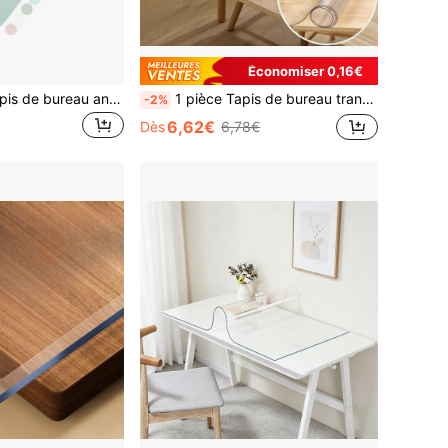
Économiser 0,16€
1 pièce Witam Tapis de bureau antidérapant, tapis de souris, protecteur de bureau en PU imperméable, sous-main de bureau ultra-fin et grand, tapis d'écriture de bureau facile à nettoyer pour le bureau/la maison/la décoration (rose)
1 pièce Tapis de bureau transparent en PVC, résistant à la chaleur et à l'eau, convient pour table à manger, bureau d'étudiant, bureau d'ordinateur, table basse, meuble TV, épaisseur 1,0 mm
-2%
6,62€
Dès
6,78€