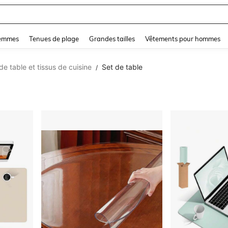
and down arrow keys to navigate search Dernière recherche and Rechercher et Tr
femmes
Tenues de plage
Grandes tailles
Vêtements pour hommes
e table et tissus de cuisine
Set de table
/