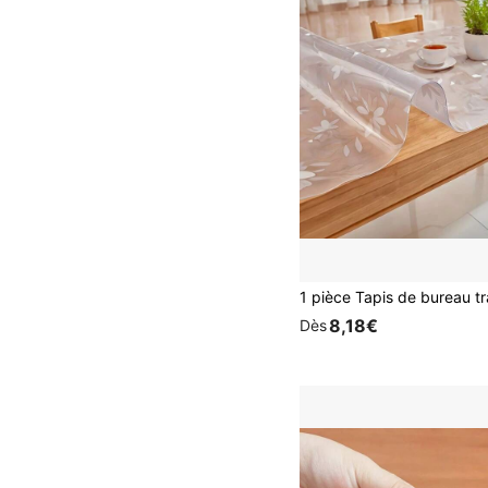
8,18€
Dès