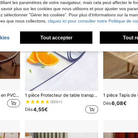
ifiant les paramètres de votre navigateur, mais cela peut affecter le 
 savoir plus sur les cookies que nous utilisons et pour ajuster vos par
lez sélectionner "Gérer les cookies". Pour plus d'informations sur la ma
ées que nous collectons,
cliquez ici pour consulter notre Politique de con
kies
Tout accepter
Tout r
Une nappe de table ronde en PVC de 1,5 mm d'épaisseur, élégante et classique, avec un tapis de protection en verre souple transparent, décoration de cuisine - imperméable et résistante à l'huile, facile à nettoyer, parfaite pour Pâques, les salles à manger et pour protéger et couvrir les plans de travail de cuisine.
1 pièce Protecteur de table transparent en PVC, film de protection de bureau épais de 1,0 mm, résistant à la chaleur, imperméable, résistant aux graisses et aux rayures. Nappe de protection convenant à la maison, l'hôtel, la table à manger et la table basse.
(500+)
6,08€
Dès
4,55€
Dès