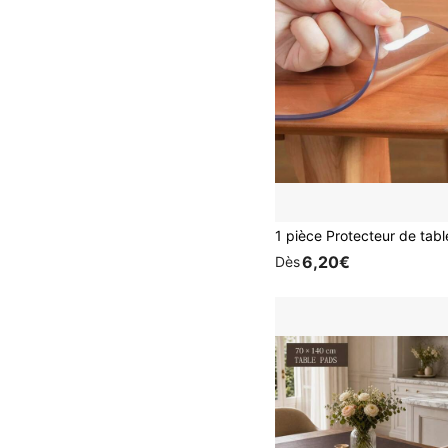
6,20€
Dès