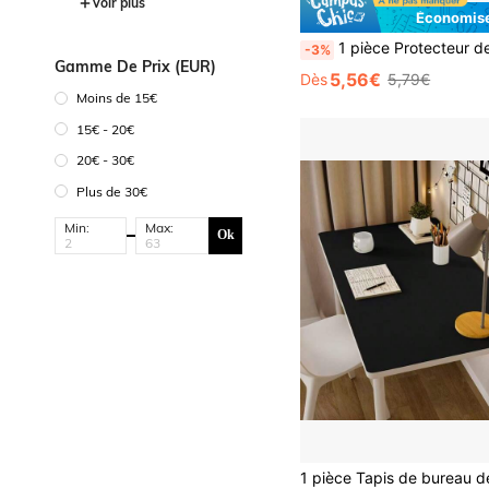
Voir plus
Économise
1 pièce Protecteur de bureau en cuir PU, tapis de bureau, tapis de maquillage, grand tapis de souris, set de table, papier absorbant à l'encre en cuir PU antidérapant, tapis de bureau pour ordinateur 
-3%
Gamme De Prix (EUR)
5,56€
Dès
5,79€
Moins de 15€
15€ - 20€
20€ - 30€
Plus de 30€
Min:
Max:
Ok