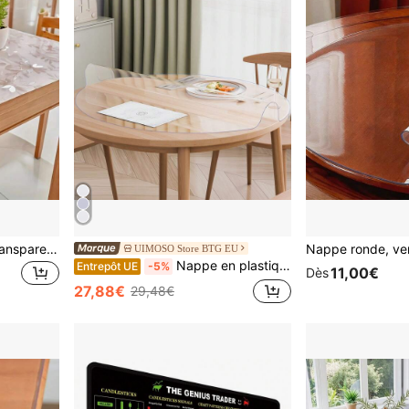
1 pièce Tapis de bureau transparent en PVC, protecteur de bureau, tapis de bureau, tapis de bureau, grand tapis de souris, tapis de bureau pour ordinateur portable, tapis de bureau pour manucure, tapis de table basse, tapis de bureau de vanité, tapis de bureau extra large, imperméable, résistant à l'huile, anti-salissures, résistant à l'usure, tapis de table à manger réutilisable, convient à divers bureaux, grand tapis de table à manger, peut être utilisé pour les petits et grands bureaux
UIMOSO Store BTG EU
Nappe en plastique, 48 x 48 pouces, épaisseur 2,0 mm, protection de table transparente, sous-main rond en PVC, imperméable et facile à nettoyer, pour bureau, commode, table de salle à manger, table de chevet
Entrepôt UE
-5%
11,00€
Dès
27,88€
29,48€