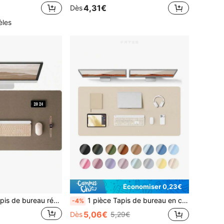
4,31€
Dès
èles
Économiser 0,23€
SHEIN 1 pièce Tapis de bureau réversible et liège, grand tapis de souris, sous-main pour le bureau, la maison et le café
1 pièce Tapis de bureau en cuir PU Filego, grand tapis de souris, tapis de bureau en cuir PU antidérapant, tapis pour ordinateur portable, tapis de maquillage, tapis d'écriture imperméable, convient pour le bureau et la maison
-4%
5,06€
Dès
5,29€