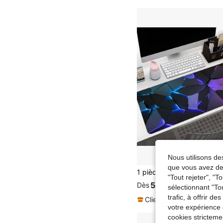
Nous utilisons des
que vous avez dem
"Tout rejeter", "
5,81€
Dès
sélectionnant "To
trafic, à offrir d
Clients très fidèles
votre expérience 
cookies stricteme