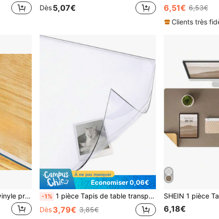
5,07€
6,51€
Dès
6,53€
Clients très fid
Économiser 0,06€
1 pièce Tapis de table en vinyle protecteur, épaisseur 1,5 mm, semi-transparent, résistant aux taches, imperméable, couleur unie, non textile, pour salle à manger, tables basses, bureaux - Décoration de Thanksgiving
1 pièce Tapis de table transparent en PVC imperméable et anti-huile, couverture de protection pour dessus de table de chevet, canapé et table à manger, nappe transparente
-1%
6,18€
3,79€
Dès
3,85€