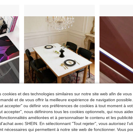
 cookies et des technologies similaires sur notre site web afin de vous 
andé et de vous offrir la meilleure expérience de navigation possibl
1 pièce Grand tapis de souris, tapis de bureau étendu imprimé d'inspiration technologique, grand tapis de clavier, long tapis de souris, convient à la décoration, à l'écriture, avec une base en caoutchouc antidérapante, adapté aux joueurs, au bureau à domicile, aux études et au travail
1 pièce Tapis de bureau protecteur des yeux, tapis de bureau, grand tapis de souris, tapis de bureau pour ordinateur portable, tapis de bureau pour manucure, tapis de table basse, tapis de table de vanité, nappe super grande, imperméable, résistant à l'huile, résistant aux taches, résistant à l'usure, lavable, tapis de table à manger pour la maison, convient à divers dessus de table, grand tapis de table à manger et petit tapis de bureau, design à la mode, parfait pour la décoration de la maison et les cadeaux de fête, tapis de comptoir de cuisine
Tout accepter" ou définir vos préférences de cookies à tout moment à vot
4,68€
9,35€
Dès
Dès
ut accepter", nous définirons tous les cookies optionnels, qui nous aide
es fonctionnalités améliorées et à personnaliser le contenu et les publici
d'achat avec SHEIN. En sélectionnant "Tout rejeter", vous autorisez l'uti
nt nécessaires qui permettent à notre site web de fonctionner. Vous po