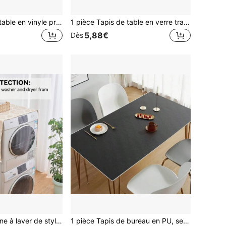
1 pièce Tapis de table en vinyle protecteur, épaisseur 1,5 mm, semi-transparent, résistant aux taches, imperméable, couleur unie, non textile, pour salle à manger, tables basses, bureaux - Décoration de Thanksgiving
1 pièce Tapis de table en verre transparent doux, Tapis de table à dîner en PVC transparent, Protecteur de bureau de couleur unie minimaliste, Tapis de table transparent résistant à l'eau et à l'huile, Tapis de protection de surface de table résistant à la chaleur, Convient pour le bureau d'étudiant, le bureau d'ordinateur, le bureau à la maison dans différentes tailles
5,88€
Dès
Housse de machine à laver de style bohème, tissu de protection contre la poussière polyvalent pour la décoration de la cuisine et les petits appareils
1 pièce Tapis de bureau en PU, set de table imperméable et anti-huile de couleur unie pour table à manger, bureau de travail, bureau d'étude, table basse, meuble TV, coiffeuse, protecteur de bureau polyvalent