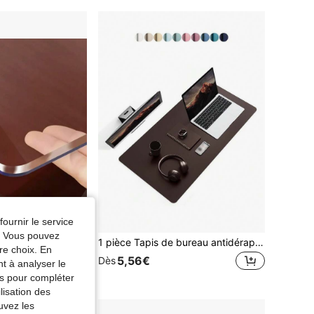
fournir le service
e. Vous pouvez
1 pièce Tapis de table en vinyle protecteur, épaisseur 2,0 mm, semi-transparent, résistant aux taches, imperméable, couleur unie, non textile, pour salle à manger, tables basses, bureaux - Décoration de Thanksgiving
1 pièce Tapis de bureau antidérapant, tapis de souris, protecteur de bureau en PU imperméable, sous-main de bureau ultra-fin et grand, tapis de bureau facile à nettoyer pour le travail de bureau/la maison/la décoration (rose)
re choix. En
5,56€
Dès
nt à analyser le
tés pour compléter
lisation des
uvez les