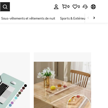
0
0
ouver. Press Enter to select.
Sous-vêtements et vêtements de nuit
Sports & Extérieur
Enfants