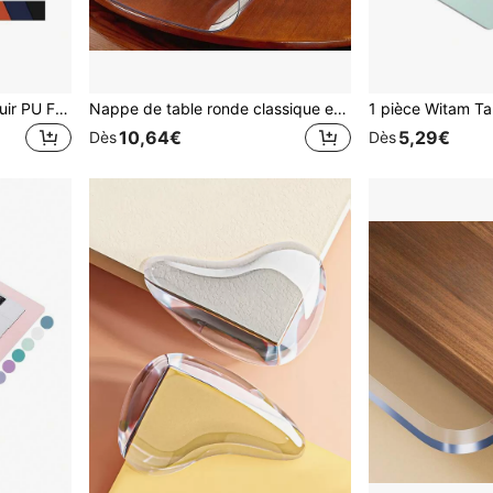
Protecteur de bureau en cuir PU FILEGO, tapis de bureau, grand tapis de souris, sous-main en cuir PU antidérapant, tapis pour ordinateur portable, tapis d'écriture imperméable pour le bureau et la maison
Nappe de table ronde classique en PVC de 1,5 mm d'épaisseur avec tapis de protection en verre souple transparent, décoration de cuisine, imperméable, résistante à l'huile et facile à nettoyer, convient pour Pâques, restaurant, peut protéger et couvrir le plan de travail de la cuisine
10,64€
5,29€
Dès
Dès