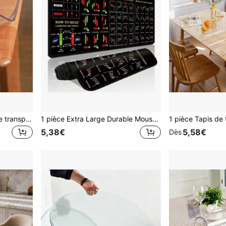
1 pièce Protecteur de table transparent en PVC, tapis de bureau résistant à la chaleur imperméable anti-rayures de 1,0 mm d'épaisseur pour les tables à manger de la maison et de l'hôtel, les tables basses
1 pièce Extra Large Durable Mouse Pad Stock Trading Candlesticks & Chart Patterns Cheat Sheet Office Small Mouse Pad Laptop Keyboard Pad Study Desk Pad - Precision Stitched Edges Rubber Antidérapant Dos Plusieurs tailles disponibles XL XXL - Parfait pour la maison Bureau Travail Salle de jeux Dortoir Accessoires informatiques Cadeaux de vacances pour petit ami et petite amie
5,38€
5,58€
Dès