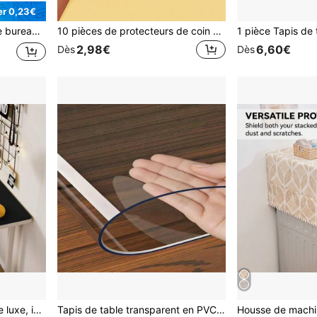
r 0,23€
portable, tapis d'écriture imperméable pour le bureau et la maison
10 pièces de protecteurs de coin de meuble en forme de goutte d'eau transparente, protège-coins de table en silicone épais anti-collision
2,98€
6,60€
Dès
Dès
1 pièce Tapis de bureau de luxe, imperméable et résistant aux taches, facile à nettoyer et à découper, convient pour les bureaux de bureau, les bureaux d'étudiants, les tapis de souris, les bureaux d'écriture, la protection de la surface du bureau
Tapis de table transparent en PVC, tapis de bureau, tapis de sol antidérapant, tapis de salle de bain imperméable, nappe résistante à l'huile, couverture de table transparente pour aliments, tapis résistant à la chaleur, convient pour la maison, l'hôtel, la table à manger, le bureau, la table basse, le bureau d'ordinateur du salon et autres endroits. Transparent et clair, conserve l'esthétique originale du plateau de table, durable, propre et hygiénique.