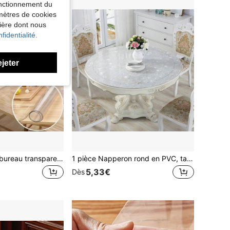
fonctionnement du
amètres de cookies
nière dont nous
fidentialité.
ejeter
1 pièce Tapis de bureau transparent en PVC, protecteur de bureau, tapis de bureau, tapis de souris, tapis de bureau pour ordinateur portable, tapis de bureau pour manucure, tapis de table à café, tapis de table de vanité, nappe super grande, imperméable, résistant à l'huile, résistant aux rayures, tapis de table à manger réutilisable, convient à diverses surfaces de bureau, épaisseur 1,0 mm
1 pièce Napperon rond en PVC, tapis de table rond à motif floral, napperon rond pour table à manger, tapis de table à thé original, protège-table, nappe, tapis de table en verre souple, napperon de table à manger imperméable
5,33€
Dès