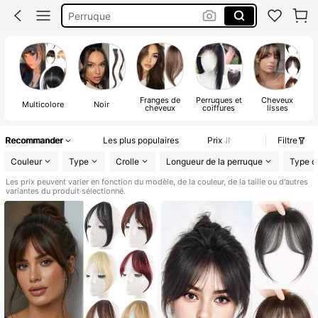
Perruque
Frange Naturel
Frange Cheveux
Franges de
Perruques et
Cheveux
Multicolore
Noir
cheveux
coiffures
lisses
Recommander
Les plus populaires
Prix
Filtre
Couleur
Type
Crolle
Longueur de la perruque
Type d
Les prix peuvent varier en fonction du modèle, de la couleur, de la taille ou d'autres
variantes du produit sélectionné.