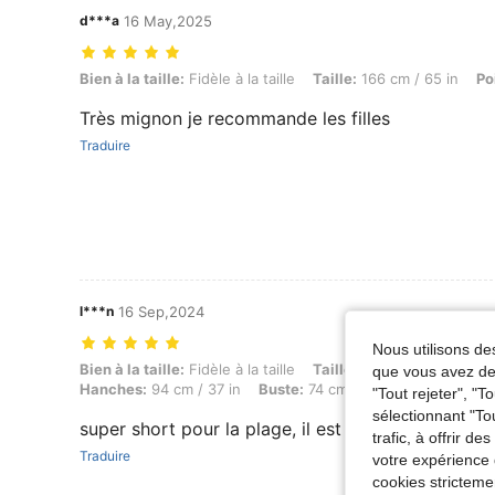
d***a
16 May,2025
Bien à la taille: Fidèle à la taille, Taille: 166 cm / 65 in, Poids: 69 kg /
Bien à la taille:
Fidèle à la taille
Taille:
166 cm / 65 in
Po
Très mignon je recommande les filles
Traduire
l***n
16 Sep,2024
Nous utilisons des
Bien à la taille: Fidèle à la taille, Taille: 157 cm / 62 in, Poids: 54 kg
Bien à la taille:
Fidèle à la taille
Taille:
157 cm / 62 in
Po
que vous avez dem
Hanches:
94 cm / 37 in
Buste:
74 cm / 29 in
Couleur:
Bl
"Tout rejeter", "
sélectionnant "To
super short pour la plage, il est super confortabl
trafic, à offrir d
Traduire
votre expérience 
cookies stricteme