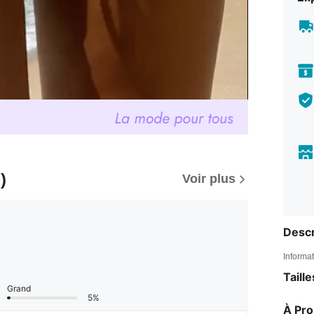
)
Voir plus
Descr
Informat
Taill
Grand
5%
À Pr