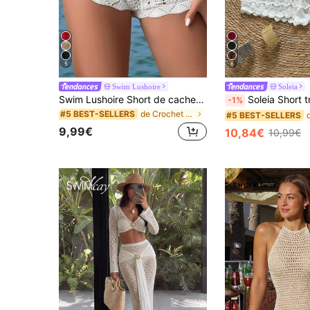
5
6
Swim Lushoire
Soleia
Swim Lushoire Short de cache-maillot à taille coulissante de couleur unie avec découpe ajourée pour femmes, idéal pour les vacances
Soleia Short tricoté au crochet avec cordon
-1%
de Crochet Vêtements de plage pour femmes
#5 BEST-SELLERS
#5 BEST-SELLERS
9,99€
10,84€
10,99€