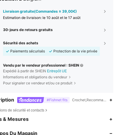
Livraison gratuite(Commandes ≥ 39,00€)
Estimation de livraison:
le 10 août et le 17 août
30-jours de retours gratuits
Sécurité des achats
Paiements sécurisés
Protection de la vie privée
Vendu par le vendeur professionnel : SHEIN
Expédié à partir de SHEIN
Entrepôt UE
Informations et obligations du vendeur
Pour signaler ce vendeur et/ou ce produit
iption
#Fishnet fits
Crochet,Recommandé pour une utilisat
ions de sécurité et contacts
4,83
11K
597K
es & Mesures
4,83
11K
597K
opos Du Magasin
4,83
11K
597K