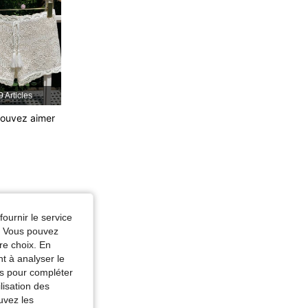
9 Articles
ouvez aimer
fournir le service
: Blanc, Taille: S
e. Vous pouvez
re choix. En
nt à analyser le
tés pour compléter
lisation des
uvez les