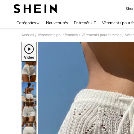
Shor
Use up 
Catégories
Nouveautés
Entrepôt UE
Vêtements pour 
Accueil
Vêtements pour femmes
Vêtements pour femmes
Vête
/
/
/
Video