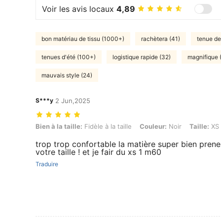
Voir les avis locaux
4,89
bon matériau de tissu (1000+)
rachètera (41)
tenue de
tenues d'été (100+)
logistique rapide (32)
magnifique 
mauvais style (24)
S***y
2 Jun,2025
Bien à la taille: Fidèle à la taille, Couleur: Noir, Taille: XS
Bien à la taille:
Fidèle à la taille
Couleur:
Noir
Taille:
XS
trop trop confortable la matière super bien pren
votre taille ! et je fair du xs 1 m60
Traduire