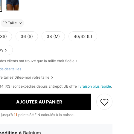
FR Taille
(XS)
36 (S)
38 (M)
40/42 (L)
vy
des clients ont trouvé que la taille était fidèle
de des tailles
e taille? Dites-moi votre taille
, 34 (XS) sont expédiés depuis Entrepôt UE offre
livraison plus rapide
.
AJOUTER AU PANIER
 jusqu'à
11
points SHEIN calculés à la caisse.
édition à
Belgium