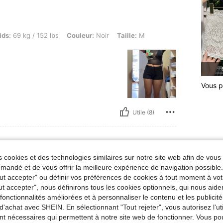
 152 lbs, Couleur: Noir, Taille: M
ids:
69 kg / 152 lbs
Couleur:
Noir
Taille:
M
Vous p
Utile (8)
 cookies et des technologies similaires sur notre site web afin de vous 
 / 119 lbs, Taille: 71 cm / 28 in, Hanches: 94 cm / 37 in, Buste: 74 cm / 29 in, Couleur
ids:
54 kg / 119 lbs
Taille:
71 cm / 28 in
andé et de vous offrir la meilleure expérience de navigation possibl
anc
Taille:
S
Tout accepter" ou définir vos préférences de cookies à tout moment à vot
ut accepter", nous définirons tous les cookies optionnels, qui nous aide
e
es fonctionnalités améliorées et à personnaliser le contenu et les publici
d'achat avec SHEIN. En sélectionnant "Tout rejeter", vous autorisez l'uti
nt nécessaires qui permettent à notre site web de fonctionner. Vous po