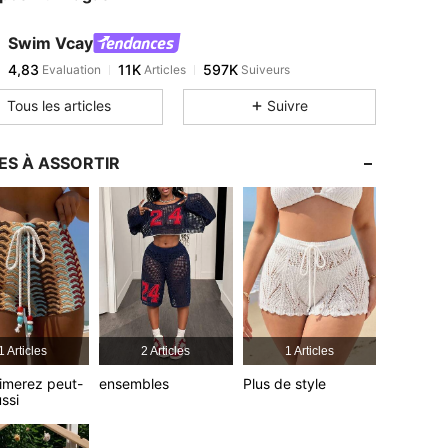
4,83
11K
597K
Swim Vcay
4,83
11K
597K
Evaluation
Articles
Suiveurs
n***u
est en train de naviguer
4,83
11K
597K
Tous les articles
Suivre
4,83
11K
597K
4,83
11K
597K
ES À ASSORTIR
4,83
11K
597K
4,83
11K
597K
1 Articles
2 Articles
1 Articles
imerez peut-
ensembles
Plus de style
ussi