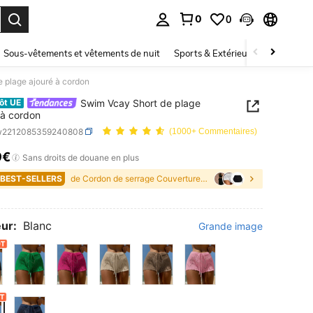
0
0
ouver. Press Enter to select.
Sous-vêtements et vêtements de nuit
Sports & Extérieur
Enfants
 plage ajouré à cordon
Swim Vcay Short de plage
ôt UE
 à cordon
w2212085359240808
(1000+ Commentaires)
9€
ICE AND AVAILABILITY
Sans droits de douane en plus
 BEST-SELLERS
de Cordon de serrage Couverture des femmes
ur:
Blanc
Grande image