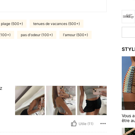
 plage (500+)
tenues de vacances (500+)
(100+)
pas d'odeur (100+)
l'amour (500+)
STYL
ez
Vous a
être a
Utile (11)