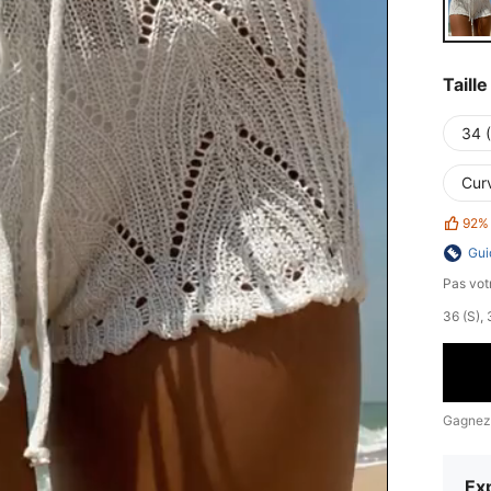
Taille
34 
Cur
92%
Gui
Pas votr
​36 (S)
Gagnez
Exp