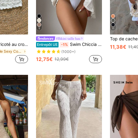
5
11
#Bikini taille hau
 de serrage, ajouré, coupe slim et nœud
Swim Chiccia Couvre-maillot de bain d'été ajouré
Entrepôt UE
-1%
11,38€
11,4
de Sexy Couverture des femmes
(1000+)
12,75€
12,99€