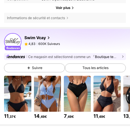
Voir plus
Informations de sécurité et contacts
600K Suiveurs
4,83
Swim Vcay
600K Suiveurs
4,83
l***a
est en train de naviguer
600K Suiveurs
4,83
Ce magasin est sélectionné comme un
「Boutique tendance」
600K Suiveurs
4,83
Suivre
Tous les articles
600K Suiveurs
4,83
600K Suiveurs
4,83
600K Suiveurs
4,83
600K Suiveurs
4,83
600K Suiveurs
4,83
11
14
7
11
13
,37€
,49€
,49€
,49€
600K Suiveurs
4,83
600K Suiveurs
4,83