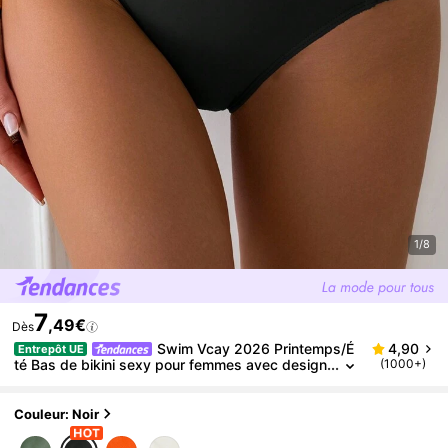
1/8
7
,49€
Dès
Swim Vcay 2026 Printemps/É
4,90
Entrepôt UE
té Bas de bikini sexy pour femmes avec design
(1000+)
ajouré et coupe haute sur les côtés, en noir
Couleur: Noir