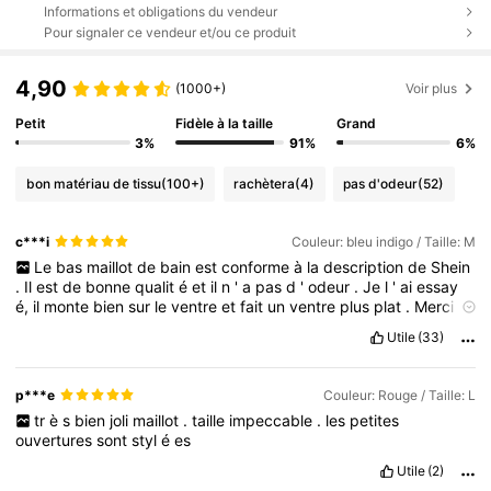
Informations et obligations du vendeur
Pour signaler ce vendeur et/ou ce produit
4,90
(1000+)
Voir plus
Petit
Fidèle à la taille
Grand
3%
91%
6%
bon matériau de tissu
(100+)
rachètera
(4)
pas d'odeur
(52)
c***i
Couleur: bleu indigo / Taille: M
Le
bas
maillot
de
bain
est
conforme
à
la
description
de
Shein
.
Il
est
de
bonne
qualit
é
et
il
n
'
a
pas
d
'
odeur
.
Je
l
'
ai
essay
é,
il
monte
bien
sur
le
ventre
et
fait
un
ventre
plus
plat
.
Merci
de
liker
si
mon
commentaire
vous
a
é
t
é
utile
.
Utile
(33)
p***e
Couleur: Rouge / Taille: L
tr
è
s
bien
joli
maillot
.
taille
impeccable
.
les
petites
ouvertures
sont
styl
é
es
Utile
(2)