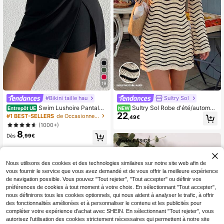
19
#Bikini taille hau
Sultry Sol
Swim Lushoire Pantalon
Sultry Sol Robe d'été/automne
Entrepôt UE
NEW
22
de plage élégant à fente latérale de
pour femmes, nouveau style bohèm
#1 BEST-SELLERS
de Occasionnel Boardshorts pour femmes
,49€
couleur unie pour femmes
e, décontractée, blocs de couleurs,
(1000+)
rayée, ajourée, sexy, transparente,
8
avec décoration de boucle métalliq
Dès
,99€
ue, manches longues, tricotée, cour
te, pour les vacances
Nous utilisons des cookies et des technologies similaires sur notre site web afin de
vous fournir le service que vous avez demandé et de vous offrir la meilleure expérience
de navigation possible. Vous pouvez "Tout rejeter", "Tout accepter" ou définir vos
préférences de cookies à tout moment à votre choix. En sélectionnant "Tout accepter",
nous définirons tous les cookies optionnels, qui nous aident à analyser le trafic, à offrir
des fonctionnalités améliorées et à personnaliser le contenu et les publicités pour
compléter votre expérience d'achat avec SHEIN. En sélectionnant "Tout rejeter", vous
autorisez l'utilisation des cookies strictement nécessaires qui permettent à notre site