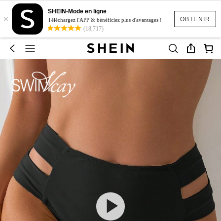
SHEIN-Mode en ligne
×
OBTENIR
Téléchargez l'APP & bénéficiez plus d'avantages !
(18,717)