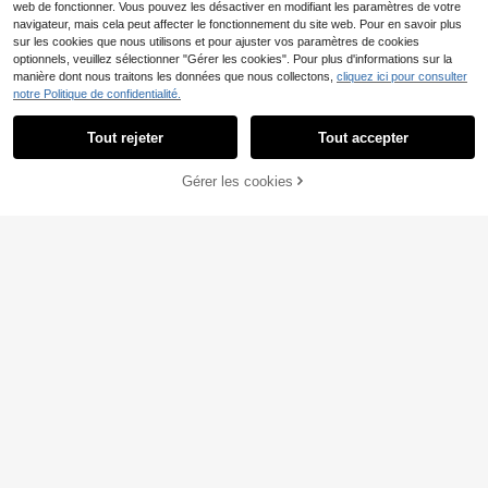
web de fonctionner. Vous pouvez les désactiver en modifiant les paramètres de votre
navigateur, mais cela peut affecter le fonctionnement du site web. Pour en savoir plus
sur les cookies que nous utilisons et pour ajuster vos paramètres de cookies
optionnels, veuillez sélectionner "Gérer les cookies". Pour plus d'informations sur la
manière dont nous traitons les données que nous collectons,
cliquez ici pour consulter
notre Politique de confidentialité.
12
Swim Basics Bas de biki
Entrepôt UE
Tout rejeter
Tout accepter
ni taille haute unicolore
(1000+)
6
,92€
-1%
6,99€
#Robes de soirée
AJOUTER AU
Gérer les cookies
CRAQUEZ DES MAINTENANT
Swim Mulvari Short de b
Entrepôt UE
PANIER
ain unicolore pour femme pour la pl
(500+)
age/les vacances
13
,36€
13,49€