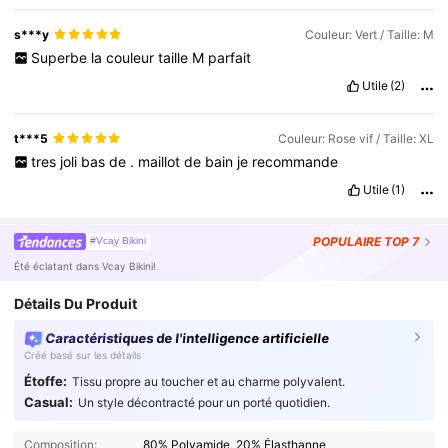
s***y
Couleur: Vert / Taille: M
Superbe
la
couleur
taille
M
parfait
Utile
(2)
t***5
Couleur: Rose vif / Taille: XL
tres
joli
bas
de
.
maillot
de
bain
je
recommande
Utile
(1)
POPULAIRE
TOP 7
#Vcay Bikini
Été éclatant dans Vcay Bikini!
Détails Du Produit
Caractéristiques de l'intelligence artificielle
Créé basé sur les détails
Étoffe:
Tissu propre au toucher et au charme polyvalent.
Casual:
Un style décontracté pour un porté quotidien.
Composition:
80% Polyamide, 20% Élasthanne