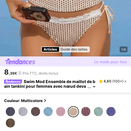
Articles
Guide des tailles
1/6
8
,39€
Prix TTC, droits inclus
Swim Mod Ensemble de maillot de b
4,60
(
100+
)
ain tankini pour femmes avec nœud deva
nt, dentelle et pois. Style mignon pour le p
rintemps/été
Couleur: Multicolore