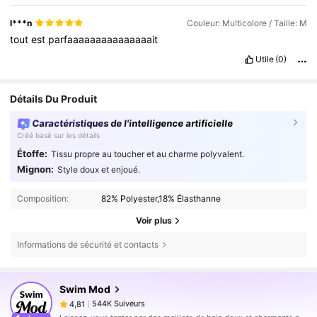
l***n
Couleur: Multicolore / Taille: M
tout
est
parfaaaaaaaaaaaaaaait
Utile
(0)
Détails Du Produit
Caractéristiques de l'intelligence artificielle
Créé basé sur les détails
Étoffe:
Tissu propre au toucher et au charme polyvalent.
Mignon:
Style doux et enjoué.
Composition:
82% Polyester,18% Élasthanne
Voir plus
Informations de sécurité et contacts
544K Suiveurs
4,81
Swim Mod
544K Suiveurs
4,81
b***9
est en train de naviguer
544K Suiveurs
4,81