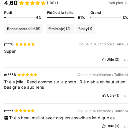
4,60
(100+)
Voir plus
Petit
Fidèle à la taille
Grand
6%
91%
3%
Bonne portabilité
(5)
féminin(e)
(2)
funky
(1)
j***8
Couleur: Multicolore / Taille: S
Super
Utile
(3)
m***8
Couleur: Multicolore / Taille: M
Tr
è
s
jolie
.
Rend
comme
sur
la
photo
.
R
é
glable
en
haut
et
en
bas
gr
â
ce
aux
liens
Utile
(1)
l***7
Couleur: Multicolore / Taille: M
Tr
è
s
beau
maillot
avec
coques
amovibles
int
é
gr
é
es
.
Utile
(0)