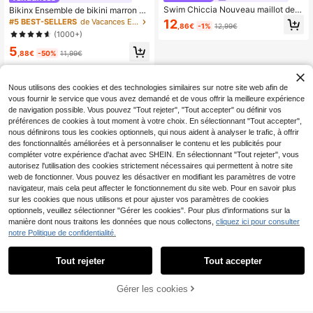
Swim Chiccia Nouveau maillot de b
Bikinx Ensemble de bikini marron po
ain une pièce pour femmes, en tissu
ur femmes avec dos nu et liens, fait
12
#5 BEST-SELLERS
de Vacances Ensembles de bikini pour femmes
,86€
-1%
12,99€
tricoté, couleur unie élégante, épaul
de tissu à haute élasticité, pour les
(1000+)
e oblique unique, accessoires métal
vacances, la plage et l'été
liques, plissé à la taille, coupe haute
5
,88€
-50%
11,99€
(bretelle amovible). Maillot de bain
une pièce bleu marine avec une se
ule épaule, maillot de bain une pièc
e avec froncé
Nous utilisons des cookies et des technologies similaires sur notre site web afin de
vous fournir le service que vous avez demandé et de vous offrir la meilleure expérience
de navigation possible. Vous pouvez "Tout rejeter", "Tout accepter" ou définir vos
préférences de cookies à tout moment à votre choix. En sélectionnant "Tout accepter",
nous définirons tous les cookies optionnels, qui nous aident à analyser le trafic, à offrir
des fonctionnalités améliorées et à personnaliser le contenu et les publicités pour
compléter votre expérience d'achat avec SHEIN. En sélectionnant "Tout rejeter", vous
autorisez l'utilisation des cookies strictement nécessaires qui permettent à notre site
web de fonctionner. Vous pouvez les désactiver en modifiant les paramètres de votre
navigateur, mais cela peut affecter le fonctionnement du site web. Pour en savoir plus
sur les cookies que nous utilisons et pour ajuster vos paramètres de cookies
optionnels, veuillez sélectionner "Gérer les cookies". Pour plus d'informations sur la
manière dont nous traitons les données que nous collectons,
cliquez ici pour consulter
notre Politique de confidentialité.
Tout rejeter
Tout accepter
Gérer les cookies
AJOUTER AU PANIER