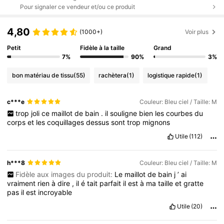
Pour signaler ce vendeur et/ou ce produit
4,80
(1000+)
Voir plus
Petit
Fidèle à la taille
Grand
7%
90%
3%
bon matériau de tissu
(55)
rachètera
(1)
logistique rapide
(1)
c***e
Couleur: Bleu ciel / Taille: M
trop
joli
ce
maillot
de
bain
.
il
souligne
bien
les
courbes
du
corps
et
les
coquillages
dessus
sont
trop
mignons
Utile
(112)
h***8
Couleur: Bleu ciel / Taille: M
Fidèle aux images du produit:
Le
maillot
de
bain
j
’
ai
vraiment
rien
à
dire
,
il
é
tait
parfait
il
est
à
ma
taille
et
gratte
pas
il
est
incroyable
Utile
(20)