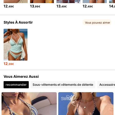
545K Suiveurs
4,81
12
13
13
12
14
,49€
,99€
,49€
,49€
,
545K Suiveurs
4,81
545K Suiveurs
4,81
Styles À Assortir
Vous pouvez aimer
12
,39€
Vous Aimerez Aussi
recommander
Sous-vêtements et vêtements de détente
Accessoir