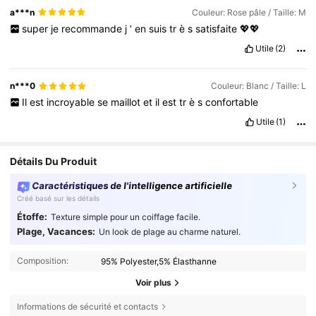
a***n
Couleur: Rose pâle / Taille: M
super
je
recommande
j
’
en
suis
tr
è
s
satisfaite
💖💖
Utile
(2)
n***0
Couleur: Blanc / Taille: L
Il
est
incroyable
se
maillot
et
il
est
tr
è
s
confortable
Utile
(1)
Détails Du Produit
Caractéristiques de l'intelligence artificielle
Créé basé sur les détails
Étoffe:
Texture simple pour un coiffage facile.
Plage, Vacances:
Un look de plage au charme naturel.
Composition:
95% Polyester,5% Élasthanne
Voir plus
Informations de sécurité et contacts