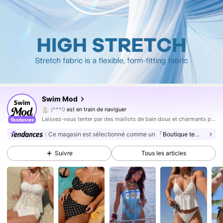
545K Suiveurs
4,81
Swim Mod
j***0
est en train de naviguer
545K Suiveurs
4,81
Laissez-vous tenter par des maillots de bain doux et charmants pour les journées au bord de mer.
545K Suiveurs
4,81
Ce magasin est sélectionné comme un
「Boutique tendance」
545K Suiveurs
4,81
Suivre
Tous les articles
545K Suiveurs
4,81
545K Suiveurs
4,81
545K Suiveurs
4,81
545K Suiveurs
4,81