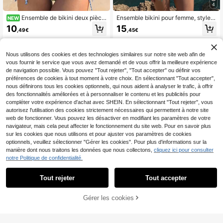
4
Ensemble de bikini deux pièce
Ensemble bikini pour femme, style b
NEW
s à bretelles spaghetti style doux
ohème avec ruban en crochet et dé
10
15
,49€
,45€
d'été pour femmes pour vacances à
coration de coquillages, jupe de va
la plage
cances à cordon réglable, tenue de
plage d'été et de villégiature
Nous utilisons des cookies et des technologies similaires sur notre site web afin de
vous fournir le service que vous avez demandé et de vous offrir la meilleure expérience
de navigation possible. Vous pouvez "Tout rejeter", "Tout accepter" ou définir vos
préférences de cookies à tout moment à votre choix. En sélectionnant "Tout accepter",
nous définirons tous les cookies optionnels, qui nous aident à analyser le trafic, à offrir
des fonctionnalités améliorées et à personnaliser le contenu et les publicités pour
compléter votre expérience d'achat avec SHEIN. En sélectionnant "Tout rejeter", vous
autorisez l'utilisation des cookies strictement nécessaires qui permettent à notre site
web de fonctionner. Vous pouvez les désactiver en modifiant les paramètres de votre
navigateur, mais cela peut affecter le fonctionnement du site web. Pour en savoir plus
sur les cookies que nous utilisons et pour ajuster vos paramètres de cookies
optionnels, veuillez sélectionner "Gérer les cookies". Pour plus d'informations sur la
manière dont nous traitons les données que nous collectons,
cliquez ici pour consulter
notre Politique de confidentialité.
Tout rejeter
Tout accepter
11
Ensemble de maillot de
#Escapade tropicale
Entrepôt UE
AJOUTER AU
Gérer les cookies
bain deux pièces pour femmes avec
CRAQUEZ DES MAINTENANT
(1000+)
Swim Chiccia Ensemble
Entrepôt UE
PANIER
débardeur à col licou perlé et short
de maillot de bain tankini à paillette
14
15
blocs de couleurs, vacances d'été à
,49€
,54€
s et à col ras-du-cou pour femmes,
la plage, rentrée scolaire noir, tenue