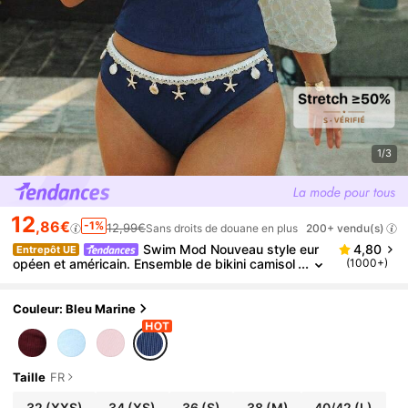
1/3
12
,86€
-1%
12,99€
Sans droits de douane en plus
200+ vendu(s)
Swim Mod Nouveau style eur
4,80
Entrepôt UE
opéen et américain. Ensemble de bikini camisol
(1000+)
e bleu sexy avec garniture de coquille. Maillot d
e bain amincissant pour la plage et la station balnéa
ire, 2 pièces pour femmes
Couleur: Bleu Marine
Taille
FR
32
(XXS)
34
(XS)
36
(S)
38
(M)
40/42
(L)