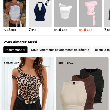
8
7
6
6
7
Dès
,99€
,91€
Dès
,43€
Dès
,49€
,9
Vous Aimerez Aussi
recommander
Sous-vêtements et vêtements de détente
Bijoux & m