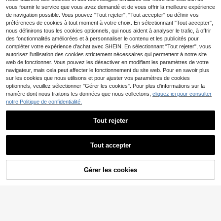
7
,42€
7,49€
vous fournir le service que vous avez demandé et de vous offrir la meilleure expérience
de navigation possible. Vous pouvez "Tout rejeter", "Tout accepter" ou définir vos
préférences de cookies à tout moment à votre choix. En sélectionnant "Tout accepter",
nous définirons tous les cookies optionnels, qui nous aident à analyser le trafic, à offrir
des fonctionnalités améliorées et à personnaliser le contenu et les publicités pour
compléter votre expérience d'achat avec SHEIN. En sélectionnant "Tout rejeter", vous
autorisez l'utilisation des cookies strictement nécessaires qui permettent à notre site
web de fonctionner. Vous pouvez les désactiver en modifiant les paramètres de votre
navigateur, mais cela peut affecter le fonctionnement du site web. Pour en savoir plus
sur les cookies que nous utilisons et pour ajuster vos paramètres de cookies
optionnels, veuillez sélectionner "Gérer les cookies". Pour plus d'informations sur la
manière dont nous traitons les données que nous collectons,
cliquez ici pour consulter
notre Politique de confidentialité.
Tout rejeter
19
GLAMSKIN
Tout accepter
Débardeur ajusté à col c
Entrepôt UE
26
arré de couleur unie pour femmes V
6
,99€
aiaye, débardeur minimaliste rétro d
Sweetra
e couleur unie, débardeur tricoté do
AJOUTER AU
Gérer les cookies
CRAQUEZ DES MAINTENANT
s nu mode d'été, polyvalent et déco
Sweetra Nouveau débar
Entrepôt UE
PANIER
ntracté, convient pour le travail et l
deur pour femme avec anneau mét
7
,83€
es déplacements, blanc, esthétique
allique décoratif, polyvalent, avec li
de fille propre
en de cou drapé