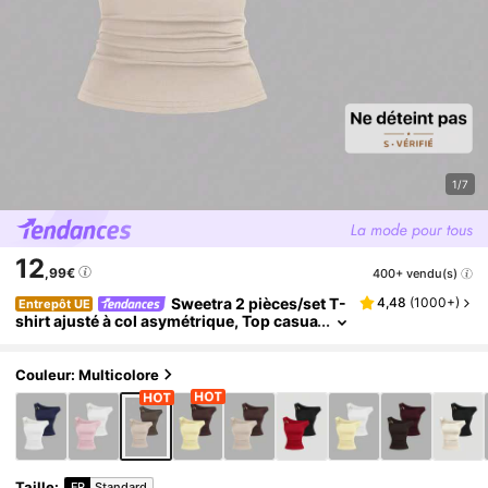
1/7
12
,99€
400+ vendu(s)
Sweetra 2 pièces/set T-
4,48
(
1000+
)
Entrepôt UE
shirt ajusté à col asymétrique, Top casua
l polyvalent, printemps/été
Couleur: Multicolore
Taille
:
FR
Standard