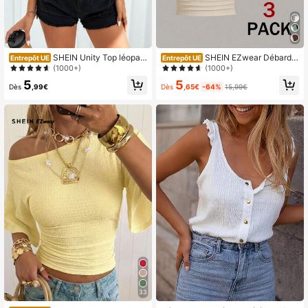
SHEIN Unity Top léopar
SHEIN EZwear Débarde
Entrepôt UE
Entrepôt UE
d asymétrique
ur moulant tricoté pour femmes de c
(1000+)
(1000+)
ouleurs multiples
5
5
Dès
,65€
-64%
15,99€
Dès
,99€
33