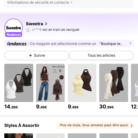
Informations de sécurité et contacts
1.5M Suiveurs
4,77
Sweetra
o***8
est en train de naviguer
1.5M Suiveurs
4,77
1.5M Suiveurs
4,77
Ce magasin est sélectionné comme un
「Boutique tendance」
1.5M Suiveurs
4,77
Suivre
Tous les articles
1.5M Suiveurs
4,77
1.5M Suiveurs
4,77
1.5M Suiveurs
4,77
1.5M Suiveurs
4,77
1.5M Suiveurs
4,77
14
9
9
30
12
,99€
,49€
,49€
,99€
1.5M Suiveurs
4,77
1.5M Suiveurs
4,77
Styles À Assortir
Plus de style
, Vous aimerez peut-être aussi
, Vous pouvez aimer