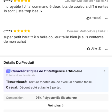
c***9
Couleur: Multicolore / Taille: XS
Incroyable
!
J
’
ai
command
é
deux
lots
de
couleurs
diff
é
rentes
ils
sont
juste
trop
beaux
!
Utile
(3)
c***7
Couleur: Multicolore / Taille: L
super
petit
haut
tr
è
s
belle
couleur
taille
bien
je
suis
contente
de
mon
achat
Utile
(2)
Détails Du Produit
Caractéristiques de l'intelligence artificielle
Créé basé sur les détails
Tissu tricoté:
Texture tricotée douce avec un charme facile.
Casual:
Décontracté et facile à porter.
Composition:
95% Polyester,5% Élasthanne
Voir plus