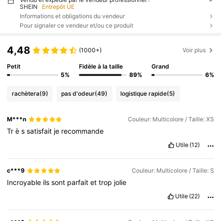
SHEIN
Entrepôt UE
Informations et obligations du vendeur
Pour signaler ce vendeur et/ou ce produit
4,48
(1000+)
Voir plus
Petit
Fidèle à la taille
Grand
5%
89%
6%
rachètera
(9)
pas d'odeur
(49)
logistique rapide
(5)
M***n
Couleur: Multicolore / Taille: XS
Tr
è
s
satisfait
je
recommande
Utile
(12)
c***9
Couleur: Multicolore / Taille: S
Incroyable
ils
sont
parfait
et
trop
jolie
Utile
(22)