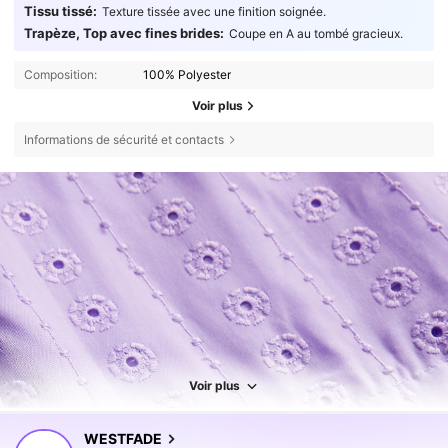
Tissu tissé:
Texture tissée avec une finition soignée.
Trapèze, Top avec fines brides:
Coupe en A au tombé gracieux.
Composition:
100% Polyester
Voir plus
Informations de sécurité et contacts
Voir plus
451K Suiveurs
4,80
WESTFADE
s***a
est en train de naviguer