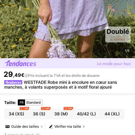
1/6
29
,49€
Prix incluant la TVA et les droits de douane
WESTFADE Robe mini à encolure en cœur sans
manches, à volants superposés et à motif floral ajouré
Taille
:
FR
Standard
17 left
22 left
22 left
34
(XS)
36
(S)
38
(M)
40/42
(L)
44
(XL)
Guide des tailles
Vérifier ma taille