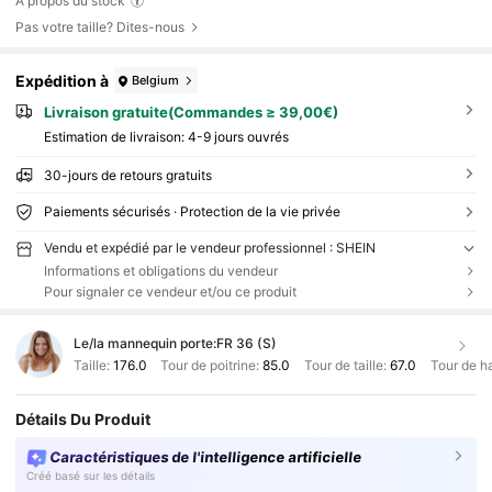
À propos du stock
Pas votre taille? Dites-nous
Expédition à
Belgium
Livraison gratuite(Commandes ≥ 39,00€)
Estimation de livraison:
4-9 jours ouvrés
30-jours de retours gratuits
Paiements sécurisés · Protection de la vie privée
Vendu et expédié par le vendeur professionnel : SHEIN
Informations et obligations du vendeur
Pour signaler ce vendeur et/ou ce produit
Le/la mannequin porte:
FR 36 (S)
Taille:
176.0
Tour de poitrine:
85.0
Tour de taille:
67.0
Tour de h
Détails Du Produit
Caractéristiques de l'intelligence artificielle
Créé basé sur les détails