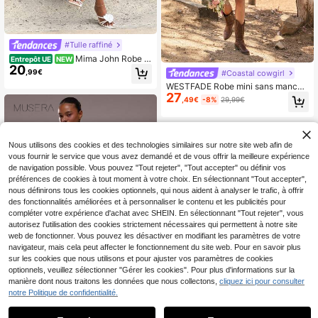
#Tulle raffiné
Mima John Robe m
Entrepôt UE
NEW
20
ini femme en mousseline de soie à v
,99€
#Coastal cowgirl
olants superposés sans manches
WESTFADE Robe mini sans manche
27
s à col V, à volants étagés, en brode
,49€
-8%
29,99€
rie anglaise florale et rayures jacqu
ard
Nous utilisons des cookies et des technologies similaires sur notre site web afin de
vous fournir le service que vous avez demandé et de vous offrir la meilleure expérience
de navigation possible. Vous pouvez "Tout rejeter", "Tout accepter" ou définir vos
préférences de cookies à tout moment à votre choix. En sélectionnant "Tout accepter",
nous définirons tous les cookies optionnels, qui nous aident à analyser le trafic, à offrir
des fonctionnalités améliorées et à personnaliser le contenu et les publicités pour
compléter votre expérience d'achat avec SHEIN. En sélectionnant "Tout rejeter", vous
autorisez l'utilisation des cookies strictement nécessaires qui permettent à notre site
web de fonctionner. Vous pouvez les désactiver en modifiant les paramètres de votre
navigateur, mais cela peut affecter le fonctionnement du site web. Pour en savoir plus
sur les cookies que nous utilisons et pour ajuster vos paramètres de cookies
optionnels, veuillez sélectionner "Gérer les cookies". Pour plus d'informations sur la
manière dont nous traitons les données que nous collectons,
cliquez ici pour consulter
17
notre Politique de confidentialité.
MUSERA