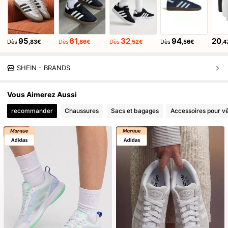
95
61
32
94
20
Dès
,83€
Dès
,86€
Dès
,52€
Dès
,56€
,4
SHEIN - BRANDS
Vous Aimerez Aussi
recommander
Chaussures
Sacs et bagages
Accessoires pour v