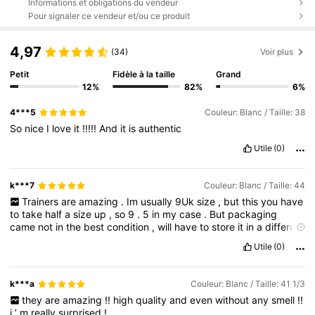
Informations et obligations du vendeur
Pour signaler ce vendeur et/ou ce produit
4,97
(34)
Voir plus
Petit
Fidèle à la taille
Grand
12%
82%
6%
4***5
Couleur: Blanc / Taille: 38
So
nice
I
love
it
!!!!!
And
it
is
authentic
Utile
(0)
k***7
Couleur: Blanc / Taille: 44
Trainers
are
amazing
.
Im
usually
9Uk
size
,
but
this
you
have
to
take
half
a
size
up
,
so
9
.
5
in
my
case
.
But
packaging
came
not
in
the
best
condition
,
will
have
to
store
it
in
a
different
box
probably
.
Idk
if
it
was
during
the
logistics
or
it
was
Utile
(0)
packaged
like
this
.
k***a
Couleur: Blanc / Taille: 41 1/3
they
are
amazing
!!
high
quality
and
even
without
any
smell
!!
i
’
m
really
surprised
!