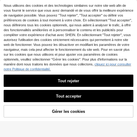
Adidas Campus Wome
Entrepôt UE
n's Casual Athletic Shoes Heritage
Nous utilisons des cookies et des technologies similaires sur notre site web afin de
65
Dès
,52€
-13%
75,44€
Flexible Rubber Outsole Training Tr
vous fournir le service que vous avez demandé et de vous offrir la meilleure expérience
avel Running Black IF8770
de navigation possible. Vous pouvez "Tout rejeter", "Tout accepter" ou définir vos
préférences de cookies à tout moment à votre choix. En sélectionnant "Tout accepter",
nous définirons tous les cookies optionnels, qui nous aident à analyser le trafic, à offrir
des fonctionnalités améliorées et à personnaliser le contenu et les publicités pour
compléter votre expérience d'achat avec SHEIN. En sélectionnant "Tout rejeter", vous
autorisez l'utilisation des cookies strictement nécessaires qui permettent à notre site
web de fonctionner. Vous pouvez les désactiver en modifiant les paramètres de votre
navigateur, mais cela peut affecter le fonctionnement du site web. Pour en savoir plus
sur les cookies que nous utilisons et pour ajuster vos paramètres de cookies
optionnels, veuillez sélectionner "Gérer les cookies". Pour plus d'informations sur la
manière dont nous traitons les données que nous collectons,
cliquez ici pour consulter
21
notre Politique de confidentialité.
Adidas
Tout rejeter
Adidas Handball Spezial
Entrepôt UE
Women's Casual Athletic Shoes Sn
75
Dès
,29€
ug Fit Padded Breathable Training T
ravel Running White IG6191
Tout accepter
14
Adidas
AJOUTER AU
Gérer les cookies
CRAQUEZ DES MAINTENANT
Adidas Handball Spezial
Entrepôt UE
PANIER
Teen Sneakers Retro Comfortable V
#5 BEST-SELLERS
de Rayé Baskets femme
ersatile Travel Training Street Style
61
Dès
,86€
-11%
69,96€
Black IH8010
PVC: 90,00€