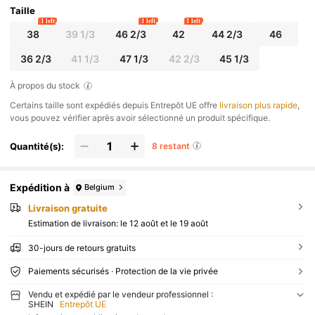
Taille
1 left
1 left
1 left
38
39 1/3
46 2/3
42
44 2/3
46
36 2/3
41 1/3
47 1/3
42 2/3
45 1/3
À propos du stock
​Certains taille sont expédiés depuis Entrepôt UE offre
livraison plus rapide
,
vous pouvez vérifier après avoir sélectionné un produit spécifique.
Quantité(s):
8 restant
Expédition à
Belgium
Livraison gratuite
Estimation de livraison:
le 12 août et le 19 août
30-jours de retours gratuits
Paiements sécurisés · Protection de la vie privée
Vendu et expédié par le vendeur professionnel :
SHEIN
Entrepôt UE