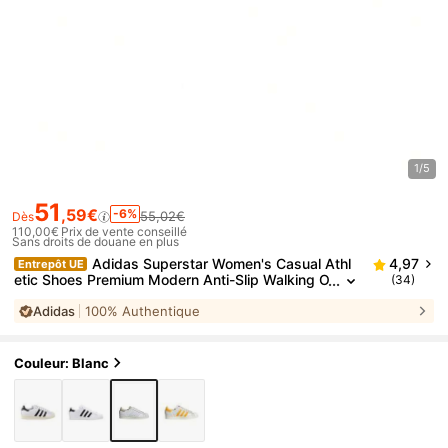
1/5
51
,59€
-6%
55,02€
Dès
110,00€
Prix de vente conseillé
Sans droits de douane en plus
Adidas Superstar Women's Casual Athl
4,97
Entrepôt UE
etic Shoes Premium Modern Anti-Slip Walking O
(34)
uting Commuting White FY5477
Adidas
100% Authentique
Couleur: Blanc