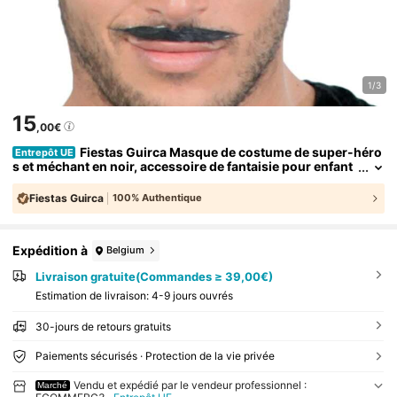
1/3
15
,00€
Fiestas Guirca Masque de costume de super-héro
Entrepôt UE
s et méchant en noir, accessoire de fantaisie pour enfant
s et adultes, parfait pour les fêtes à thème, événements c
osplay et célébrations pour enfants avec un design attrayant
Fiestas Guirca
100% Authentique
et un confort pour une utilisation prolongée
Expédition à
Belgium
Livraison gratuite(Commandes ≥ 39,00€)
Estimation de livraison:
4-9 jours ouvrés
30-jours de retours gratuits
Paiements sécurisés · Protection de la vie privée
Vendu et expédié par le vendeur professionnel :
Marché