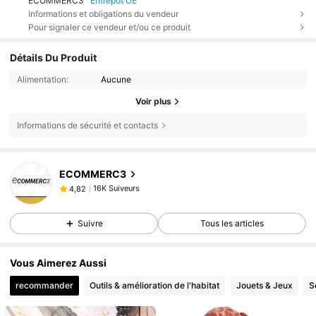
ECOMMERC3
Entrepôt UE
Informations et obligations du vendeur
Pour signaler ce vendeur et/ou ce produit
Détails Du Produit
Alimentation:
Aucune
Voir plus
Informations de sécurité et contacts
16K Suiveurs
4,82
ECOMMERC3
16K Suiveurs
4,82
o***1
est en train de naviguer
16K Suiveurs
4,82
Suivre
Tous les articles
16K Suiveurs
4,82
16K Suiveurs
4,82
Vous Aimerez Aussi
16K Suiveurs
4,82
recommander
Outils & amélioration de l'habitat
Jouets & Jeux
S
16K Suiveurs
4,82