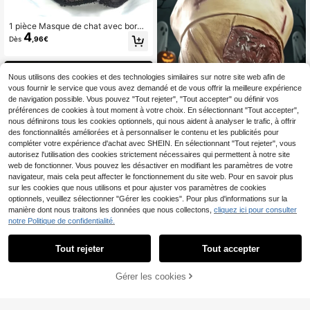
1 pièce Masque de chat avec bordu
4
re en dentelle sexy, masque de rena
Dès
,96€
rd en dentelle, masque de chat, con
vient pour le maquillage de fête noir
e, la fête d'anniversaire, la décorati
on d'Halloween et la soirée de robe
Nous utilisons des cookies et des technologies similaires sur notre site web afin de
de soirée, accessoire de cosplay go
vous fournir le service que vous avez demandé et de vous offrir la meilleure expérience
thique sombre
de navigation possible. Vous pouvez "Tout rejeter", "Tout accepter" ou définir vos
préférences de cookies à tout moment à votre choix. En sélectionnant "Tout accepter",
nous définirons tous les cookies optionnels, qui nous aident à analyser le trafic, à offrir
des fonctionnalités améliorées et à personnaliser le contenu et les publicités pour
compléter votre expérience d'achat avec SHEIN. En sélectionnant "Tout rejeter", vous
autorisez l'utilisation des cookies strictement nécessaires qui permettent à notre site
1 pièce Masque d'infirmière Sil
NEW
17
web de fonctionner. Vous pouvez les désactiver en modifiant les paramètres de votre
ent Hill, accessoire de costume de
,04€
cosplay d'horreur pour Halloween
navigateur, mais cela peut affecter le fonctionnement du site web. Pour en savoir plus
sur les cookies que nous utilisons et pour ajuster vos paramètres de cookies
optionnels, veuillez sélectionner "Gérer les cookies". Pour plus d'informations sur la
manière dont nous traitons les données que nous collectons,
cliquez ici pour consulter
notre Politique de confidentialité.
Tout rejeter
Tout accepter
Masque de tête de clown tueu
NEW
Gérer les cookies
10
r réaliste et effrayant à dents multipl
CRAQUEZ DES MAINTENANT
AJOUTER AU PANIER
,31€
es, masque de tête complet souple,
convient pour le cosplay, les acces
soires de maison hantée, la décorati