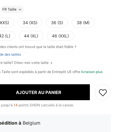
FR Taille
(XXS)
34 (XS)
36 (S)
38 (M)
42 (L)
44 (XL)
46 (XXL)
des clients ont trouvé que la taille était fidèle
de des tailles
e taille? Dites-moi votre taille
 Taille sont expédiés à partir de Entrepôt UE offre
livraison plus
AJOUTER AU PANIER
 jusqu'à
14
points SHEIN calculés à la caisse.
édition à
Belgium