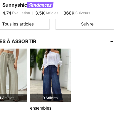
Sunnyshic
4,74
3.5K
368K
Evaluation
Articles
Suiveurs
d***4
est en train de naviguer
4,74
3.5K
368K
Tous les articles
Suivre
4,74
3.5K
368K
4,74
3.5K
368K
ES À ASSORTIR
4,74
3.5K
368K
4,74
3.5K
368K
1 Articles
9 Articles
ensembles