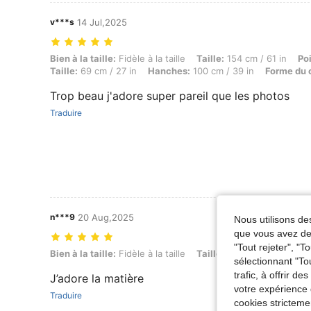
v***s
14 Jul,2025
Bien à la taille: Fidèle à la taille, Taille: 154 cm / 61 in, Poids: 69 
Bien à la taille:
Fidèle à la taille
Taille:
154 cm / 61 in
Po
Taille:
69 cm / 27 in
Hanches:
100 cm / 39 in
Forme du 
Trop beau j'adore super pareil que les photos
Traduire
n***9
20 Aug,2025
Nous utilisons des
que vous avez dem
"Tout rejeter", "
Bien à la taille: Fidèle à la taille, Taille: 160 cm / 63 in, Poids: 61 kg /
Bien à la taille:
Fidèle à la taille
Taille:
160 cm / 63 in
Po
sélectionnant "To
trafic, à offrir d
J’adore la matière
votre expérience 
Traduire
cookies stricteme