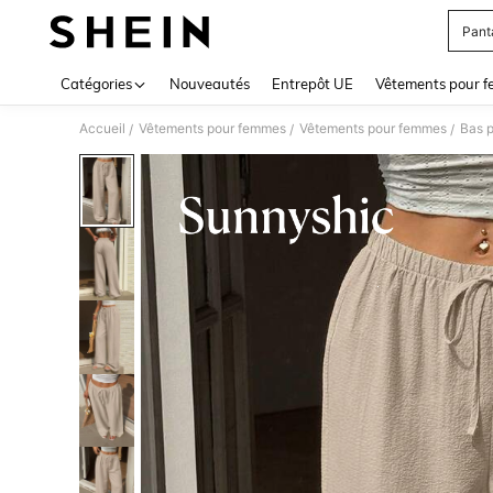
Pant
Use up 
Catégories
Nouveautés
Entrepôt UE
Vêtements pour 
Accueil
Vêtements pour femmes
Vêtements pour femmes
Bas 
/
/
/