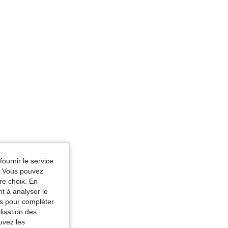
me du corps: Triangle, Couleur: Rose pâle, Taille: M
fournir le service
e. Vous pouvez
re choix. En
nt à analyser le
tés pour compléter
lisation des
uvez les