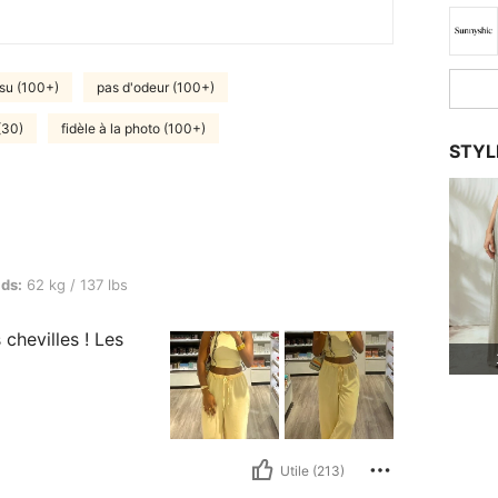
ssu (100+)
pas d'odeur (100+)
(30)
fidèle à la photo (100+)
STYL
/ 137 lbs, Couleur: Butter Yellow, Taille: M
ids:
62 kg / 137 lbs
 chevilles ! Les
Utile (213)