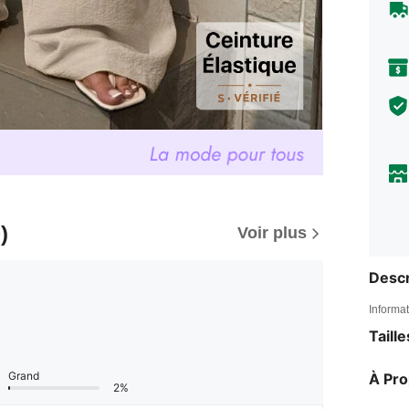
)
Voir plus
Descr
Informat
Taill
Grand
À Pr
2%