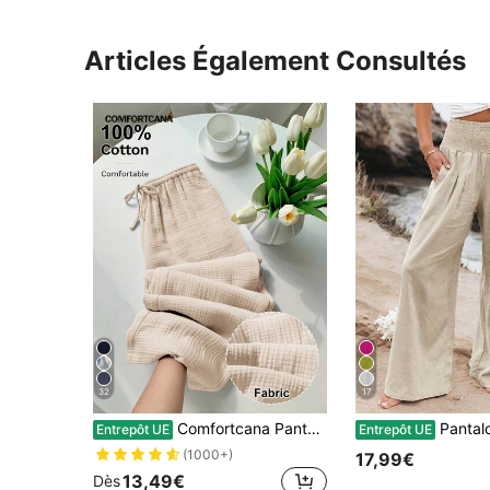
Articles Également Consultés
32
17
Comfortcana Pantalon large décontracté et polyvalent de couleur unie pour femmes
Pantalon ample et décontracté à jambes large
Entrepôt UE
Entrepôt UE
(1000+)
17,99€
13,49€
Dès