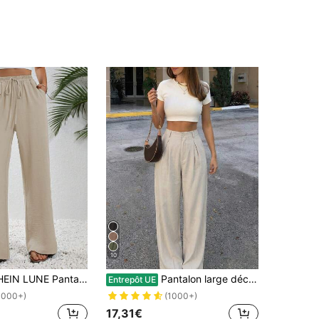
10
N LUNE Pantalon Ample À Cordon À Poche
Pantalon large décontracté pour femmes, coupe ample, couleur unie, design de ceinture unique, convient pour le bureau et le port quotidien au printemps, style Office Siren
Entrepôt UE
1000+)
(1000+)
17,31€