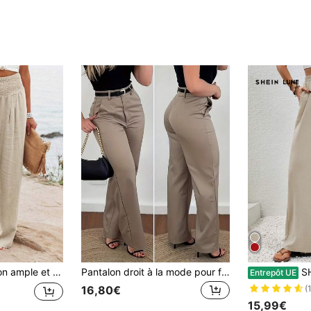
s, style européen et américain. Nouvelle arrivée pour le printemps et l'été
Pantalon droit à la mode pour femmes, fabriqué en tissu tissé non extensible, avec détails de boutons et de fermeture éclair, idéal pour les tenues d'automne/hiver.
SHEI
Entrepôt UE
16,80€
(
15,99€