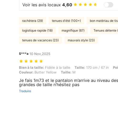
Voir les avis locaux
4,60
rachètera (29)
tenues d'été (100+)
bon matériau de ti
logistique rapide (18)
magnifique (87)
Tenues détente 
tenues de vacances (23)
mauvais style (23)
S***a
10 Nov,2025
Bien à la taille: Fidèle à la taille, Taille: 170 cm / 67 in, Poids: 62 kg 
Bien à la taille:
Fidèle à la taille
Taille:
170 cm / 67 in
Po
Couleur:
Butter Yellow
Taille:
M
Je fais 1m73 et le pantalon m’arrive au niveau des
grandes de taille n’hésitez pas
Traduire