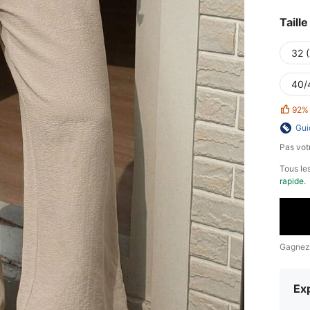
Taille
32 
40/
92%
Gui
Pas votr
Tous les
rapide
.
Gagnez
Exp