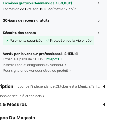
Livraison gratuite(Commandes ≥ 39,00€)
Estimation de livraison:
le 10 août et le 17 août
30-jours de retours gratuits
Sécurité des achats
Paiements sécurisés
Protection de la vie privée
Vendu par le vendeur professionnel : SHEIN
Expédié à partir de SHEIN
Entrepôt UE
Informations et obligations du vendeur
Pour signaler ce vendeur et/ou ce produit
iption
Jour de l'indépendance,Oktoberfest à Munich,Taille basse,Lavage en
ions de sécurité et contacts
4,74
3.5K
368K
es & Mesures
4,74
3.5K
368K
opos Du Magasin
4,74
3.5K
368K
4,74
3.5K
368K