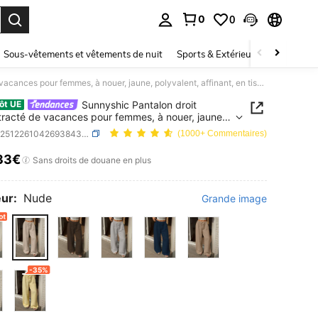
0
0
ouver. Press Enter to select.
Sous-vêtements et vêtements de nuit
Sports & Extérieur
Enfants
Sunnyshic Pantalon droit décontracté de vacances pour femmes, à nouer, jaune, polyvalent, affinant, en tissu texturé, printemps/été
Sunnyshic Pantalon droit
ôt UE
racté de vacances pour femmes, à nouer, jaune,
lent, affinant, en tissu texturé, printemps/été
SKU: sz251226104269384392505
(1000+ Commentaires)
33€
ICE AND AVAILABILITY
Sans droits de douane en plus
ur:
Nude
Grande image
-35%