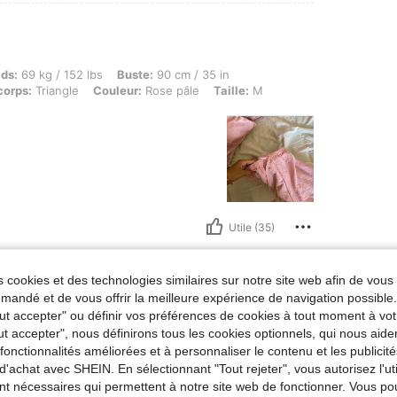
kg / 152 lbs, Buste: 90 cm / 35 in, Taille: 69 cm / 27 in, Hanches: 100 cm / 39 in, For
ids:
69 kg / 152 lbs
Buste:
90 cm / 35 in
corps:
Triangle
Couleur:
Rose pâle
Taille:
M
Utile (35)
 cookies et des technologies similaires sur notre site web afin de vous 
andé et de vous offrir la meilleure expérience de navigation possibl
Tout accepter" ou définir vos préférences de cookies à tout moment à vot
 134 lbs, Couleur: Noir, Taille: S
ids:
61 kg / 134 lbs
Couleur:
Noir
Taille:
S
ut accepter", nous définirons tous les cookies optionnels, qui nous aide
es fonctionnalités améliorées et à personnaliser le contenu et les publici
d'achat avec SHEIN. En sélectionnant "Tout rejeter", vous autorisez l'uti
nt nécessaires qui permettent à notre site web de fonctionner. Vous po