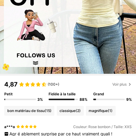
4,87
(100+)
Voir plus
Petit
Fidèle à la taille
Grand
3%
88%
9%
bon matériau de tissu
(15)
classique
(2)
magnifique
(1)
a***o
Couleur: Rose bonbon / Taille: XXS
Agr
é
ablement
surprise
par
ce
haut
vraiment
quali
!