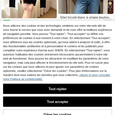
4
Gilet tricoté blanc à simple boutonn
age en métal, style décontracté pou
Rusticease Nouveau pull fin e
14
NEW
,99€
r vacances à la plage, automne, po
n soie glacée pour femme, col rond,
Nous utilisons des cookies et des technologies similaires sur notre site web afin de
35
ur femmes
,49€
imprimé teinté artistique vintage, st
vous fournir le service que vous avez demandé et de vous offrir la meilleure expérience
yle frais, élégant, printemps/été
de navigation possible. Vous pouvez "Tout rejeter", "Tout accepter" ou définir vos
préférences de cookies à tout moment à votre choix. En sélectionnant "Tout accepter",
nous définirons tous les cookies optionnels, qui nous aident à analyser le trafic, à offrir
des fonctionnalités améliorées et à personnaliser le contenu et les publicités pour
compléter votre expérience d'achat avec SHEIN. En sélectionnant "Tout rejeter", vous
autorisez l'utilisation des cookies strictement nécessaires qui permettent à notre site
web de fonctionner. Vous pouvez les désactiver en modifiant les paramètres de votre
navigateur, mais cela peut affecter le fonctionnement du site web. Pour en savoir plus
sur les cookies que nous utilisons et pour ajuster vos paramètres de cookies
optionnels, veuillez sélectionner "Gérer les cookies". Pour plus d'informations sur la
manière dont nous traitons les données que nous collectons,
cliquez ici pour consulter
notre Politique de confidentialité.
Tout rejeter
14
Tout accepter
11
#Tenues décontractées
Livesso
DAZY Cardigan fin pour
Entrepôt UE
Gérer les cookies