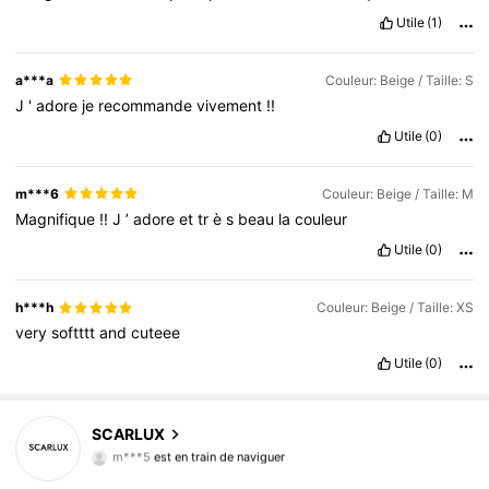
Utile
(1)
a***a
Couleur: Beige / Taille: S
J
'
adore
je
recommande
vivement
!!
Utile
(0)
m***6
Couleur: Beige / Taille: M
Magnifique
!!
J
’
adore
et
tr
è
s
beau
la
couleur
Utile
(0)
h***h
Couleur: Beige / Taille: XS
very
softttt
and
cuteee
Utile
(0)
SCARLUX
38K Suiveurs
4,80
m***5
est en train de naviguer
38K Suiveurs
4,80