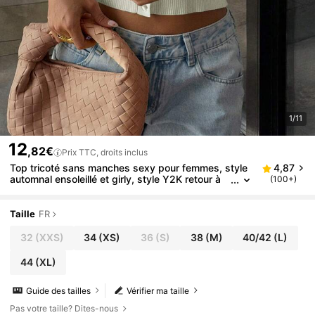
1/11
12
,82€
Prix TTC, droits inclus
Top tricoté sans manches sexy pour femmes, style
4,87
automnal ensoleillé et girly, style Y2K retour à
(100+)
l'école avec détails de boutons, idéal pour les t
enues de rue et les trajets quotidiens
Taille
FR
32
(XXS)
34
(XS)
36
(S)
38
(M)
40/42
(L)
44
(XL)
Guide des tailles
Vérifier ma taille
Pas votre taille? Dites-nous