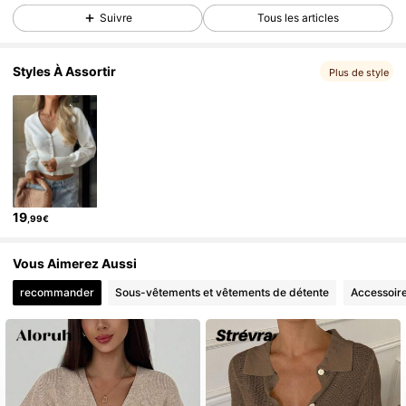
Suivre
Tous les articles
38K Suiveurs
4,80
38K Suiveurs
4,80
Styles À Assortir
Plus de style
38K Suiveurs
4,80
38K Suiveurs
4,80
38K Suiveurs
4,80
38K Suiveurs
4,80
38K Suiveurs
4,80
19
,99€
38K Suiveurs
4,80
38K Suiveurs
4,80
Vous Aimerez Aussi
recommander
Sous-vêtements et vêtements de détente
Accessoir