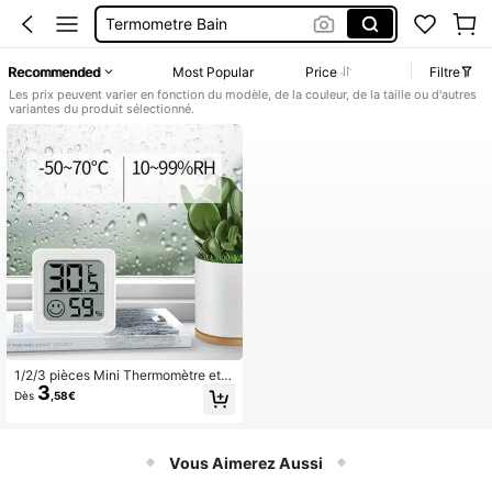
Termometre Bain
Thermomètre Piscine
Recommended
Most Popular
Price
Filtre
Thermometre Bain
Les prix peuvent varier en fonction du modèle, de la couleur, de la taille ou d'autres
variantes du produit sélectionné.
Thermomètre De Bain
1/2/3 pièces Mini Thermomètre et H
3
ygromètre, Thermomètre et Hygrom
Dès
,58€
ètre Numériques d'Intérieur - Comp
act, Facile à Lire, Alimenté par Batt
erie, Mesure Précise
Vous Aimerez Aussi