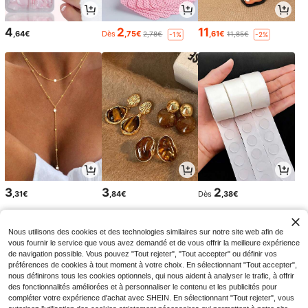
4
2
11
,64€
Dès
,75€
,61€
2,78€
11,85€
-1%
-2%
3
3
2
,31€
,84€
Dès
,38€
Nous utilisons des cookies et des technologies similaires sur notre site web afin de
vous fournir le service que vous avez demandé et de vous offrir la meilleure expérience
de navigation possible. Vous pouvez "Tout rejeter", "Tout accepter" ou définir vos
préférences de cookies à tout moment à votre choix. En sélectionnant "Tout accepter",
nous définirons tous les cookies optionnels, qui nous aident à analyser le trafic, à offrir
des fonctionnalités améliorées et à personnaliser le contenu et les publicités pour
compléter votre expérience d'achat avec SHEIN. En sélectionnant "Tout rejeter", vous