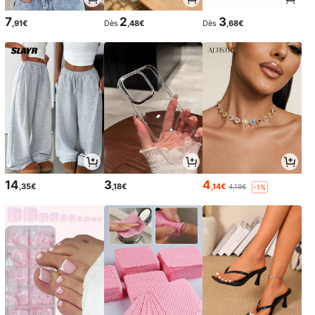
7
2
3
,91€
Dès
,48€
Dès
,68€
14
3
4
,35€
,18€
,14€
4,19€
-1%