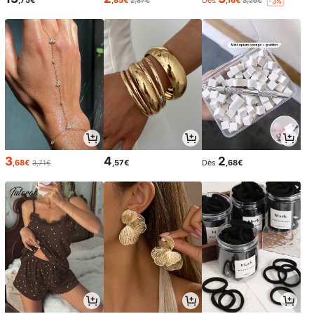
-3%
3
4
2
,68€
,57€
Dès
,68€
3,71€