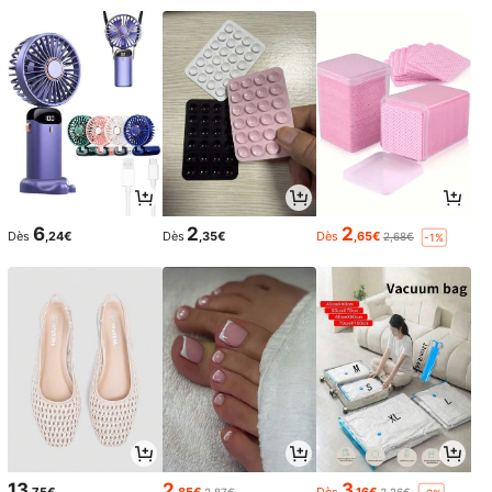
6
2
2
Dès
,24€
Dès
,35€
Dès
,65€
2,68€
-1%
13
2
3
,75€
,85€
Dès
,16€
2,87€
3,26€