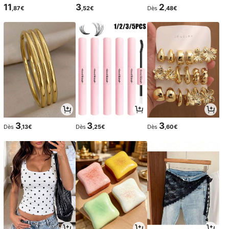
11
3
2
,87€
,52€
Dès
,48€
3
3
3
Dès
,13€
Dès
,25€
Dès
,60€