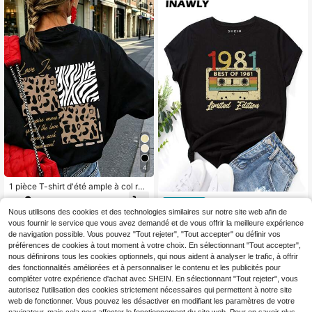
4
1 pièce T-shirt d'été ample à col ron
d et manches courtes pour femmes,
6
INAWLY T-shirt graphiqu
Entrepôt UE
Dès
,93€
avec graphique "Love" avec imprim
e avec motif de cassette audio et le
Nous utilisons des cookies et des technologies similaires sur notre site web afin de
8
é léopard, zèbre et texte anglais noi
,38€
ttre, tops pour femmes
vous fournir le service que vous avez demandé et de vous offrir la meilleure expérience
r décontracté, respirant
de navigation possible. Vous pouvez "Tout rejeter", "Tout accepter" ou définir vos
préférences de cookies à tout moment à votre choix. En sélectionnant "Tout accepter",
nous définirons tous les cookies optionnels, qui nous aident à analyser le trafic, à offrir
des fonctionnalités améliorées et à personnaliser le contenu et les publicités pour
compléter votre expérience d'achat avec SHEIN. En sélectionnant "Tout rejeter", vous
autorisez l'utilisation des cookies strictement nécessaires qui permettent à notre site
web de fonctionner. Vous pouvez les désactiver en modifiant les paramètres de votre