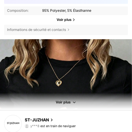
Composition:
95% Polyester, 5% Élasthanne
Voir plus
Informations de sécurité et contacts
Voir plus
ST-JUZHAN
2.7K Suiveurs
4,78
y***8
est en train de naviguer
2.7K Suiveurs
4,78