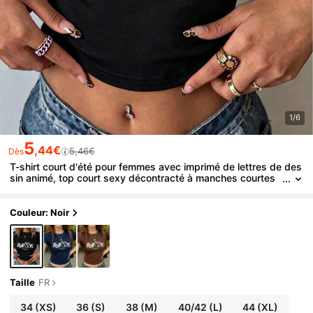
1/6
5
,44€
5,46€
Dès
T-shirt court d'été pour femmes avec imprimé de lettres de des
sin animé, top court sexy décontracté à manches courtes
et col rond, esthétique vintage Y2K confortable et ajusté n
oir
Couleur: Noir
Taille
FR
34
(XS)
36
(S)
38
(M)
40/42
(L)
44
(XL)