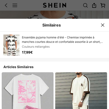
Similaires
Ensemble pyjama homme d'été - Chemise imprimée à
manches courtes douce et confortable assortie à un short,
convient pour la maison ou une tenue décontractée,
Couleurs mélangées
vêtement de nuit à manches courtes.
17,99€
Articles Similaires