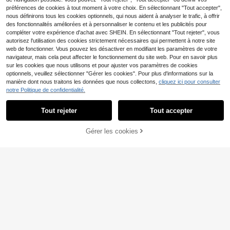
préférences de cookies à tout moment à votre choix. En sélectionnant "Tout accepter",
nous définirons tous les cookies optionnels, qui nous aident à analyser le trafic, à offrir
des fonctionnalités améliorées et à personnaliser le contenu et les publicités pour
compléter votre expérience d'achat avec SHEIN. En sélectionnant "Tout rejeter", vous
autorisez l'utilisation des cookies strictement nécessaires qui permettent à notre site
web de fonctionner. Vous pouvez les désactiver en modifiant les paramètres de votre
navigateur, mais cela peut affecter le fonctionnement du site web. Pour en savoir plus
sur les cookies que nous utilisons et pour ajuster vos paramètres de cookies
Manfinity Joysei
optionnels, veuillez sélectionner "Gérer les cookies". Pour plus d'informations sur la
Manfinity Joysei Ensemble de T-sh
manière dont nous traitons les données que nous collectons,
cliquez ici pour consulter
irts décontractés pour hommes, styl
#5 BEST-SELLERS
de Vert Ensembles de t-shirts pour hommes
notre Politique de confidentialité.
Genlund Ensemble t-shi
Entrepôt UE
Afficher les articles similaires en stock
Voir tout
e minimaliste, imprimé rayures et c
rt décontracté à manches courtes c
#3 BEST-SELLERS
de Régulier Ensembles de t-shirts pour hommes
18
ocotiers, pour les vacances
,99€
ol rond imprimé palmiers et short à
(1000+)
Tout rejeter
Tout accepter
Désolés, ce produit est épuisé.
17
cordon de serrage pour homme. Ca
Ensemble de shorts de plage pour h
16
deau pour petit ami, pour sortir, les
ommes avec imprimé noix de coco,
Dès
,49€
11
Manfinity Homme Ense
Entrepôt UE
vacances, les tenues confortables,
Dès
,78€
manches courtes, rayures dégradée
Gérer les cookies
EN RUPTURE DE STOCK
mble d'été décontracté pour homm
les jours fériés
29
s et cordon de serrage palmier
,00€
es, polo à manches courtes de coul
eur unie et short (asymétrique), ens
emble deux pièces, combinaisons p
our hommes, vêtements, tenue form
elle