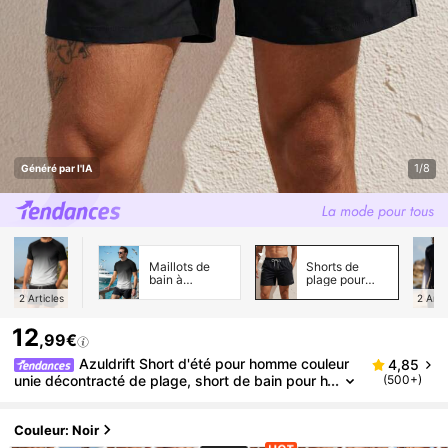
1/8
Généré par l'IA
Maillots de
Shorts de
bain à
plage pour
manches
hommes
2
Articles
2
Arti
longues (tops)
pour hommes
12
,99€
Azuldrift Short d'été pour homme couleur
4,85
unie décontracté de plage, short de bain pour h
(500+)
omme, short de natation pour homme, short de
bain noir pour homme, short de planche pour homm
e, maillot de bain noir pour homme, vacances
Couleur: Noir