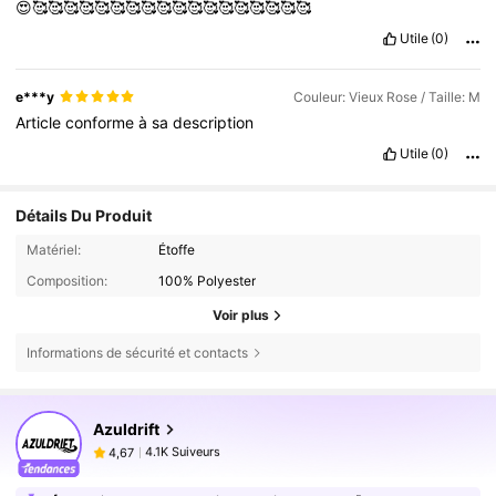
😍🥰🥰🥰🥰🥰🥰🥰🥰🥰🥰🥰🥰🥰🥰🥰🥰🥰🥰
Utile
(0)
e***y
Couleur: Vieux Rose / Taille: M
Article
conforme
à
sa
description
Utile
(0)
Détails Du Produit
Matériel:
Étoffe
Composition:
100% Polyester
Voir plus
Informations de sécurité et contacts
4.1K Suiveurs
4,67
Azuldrift
4.1K Suiveurs
4,67
c***v
est en train de naviguer
4.1K Suiveurs
4,67