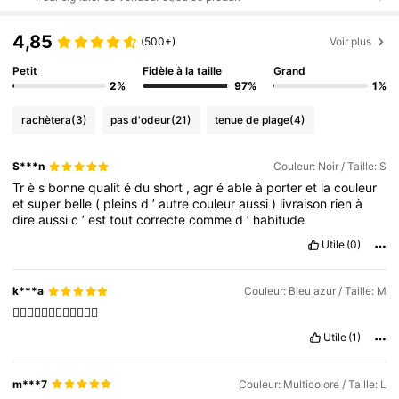
4,85
(500+)
Voir plus
Petit
Fidèle à la taille
Grand
2%
97%
1%
rachètera
(3)
pas d'odeur
(21)
tenue de plage
(4)
S***n
Couleur: Noir / Taille: S
Tr
è
s
bonne
qualit
é
du
short
,
agr
é
able
à
porter
et
la
couleur
et
super
belle
(
pleins
d
’
autre
couleur
aussi
)
livraison
rien
à
dire
aussi
c
’
est
tout
correcte
comme
d
’
habitude
Utile
(0)
k***a
Couleur: Bleu azur / Taille: M
🙂‍↔️🙂‍↔️🙂‍↔️🙂‍↔️🙂‍↔️🙂‍↔️
Utile
(1)
m***7
Couleur: Multicolore / Taille: L