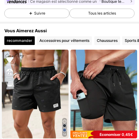
Ce magasin est sélectionné comme un
「Boutique tendance」
Suivre
Tous les articles
Vous Aimerez Aussi
recommander
Accessoires pour vêtements
Chaussures
Sports &
Économiser 0,45€
14