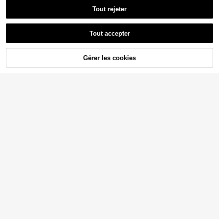
Tout rejeter
Tout accepter
Gérer les cookies
AJOUTER AU PANIER