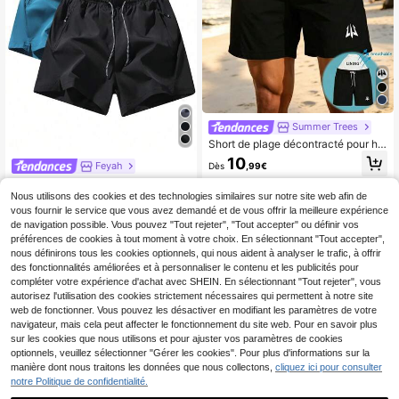
Summer Trees
Short de plage décontracté pour ho
mme, style hawaïen, noir, imprimé m
10
Feyah
Dès
,99€
inimaliste, taille élastique avec cord
on de serrage, poches obliques, mo
2 pièces Shorts décontractés pour
de vacances
hommes, tissu doux et confortable, t
Nous utilisons des cookies et des technologies similaires sur notre site web afin de
13
Dès
,83€
aille à cordon, convient pour la plag
vous fournir le service que vous avez demandé et de vous offrir la meilleure expérience
e, la piscine, l'été
de navigation possible. Vous pouvez "Tout rejeter", "Tout accepter" ou définir vos
préférences de cookies à tout moment à votre choix. En sélectionnant "Tout accepter",
nous définirons tous les cookies optionnels, qui nous aident à analyser le trafic, à offrir
des fonctionnalités améliorées et à personnaliser le contenu et les publicités pour
compléter votre expérience d'achat avec SHEIN. En sélectionnant "Tout rejeter", vous
autorisez l'utilisation des cookies strictement nécessaires qui permettent à notre site
web de fonctionner. Vous pouvez les désactiver en modifiant les paramètres de votre
navigateur, mais cela peut affecter le fonctionnement du site web. Pour en savoir plus
sur les cookies que nous utilisons et pour ajuster vos paramètres de cookies
optionnels, veuillez sélectionner "Gérer les cookies". Pour plus d'informations sur la
manière dont nous traitons les données que nous collectons,
cliquez ici pour consulter
notre Politique de confidentialité.