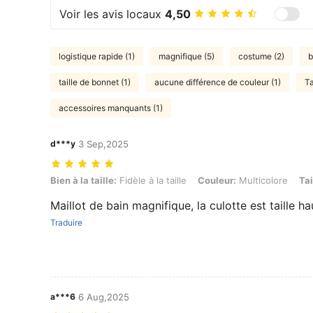
Voir les avis locaux
4,50
logistique rapide (1)
magnifique (5)
costume (2)
b
taille de bonnet (1)
aucune différence de couleur (1)
Ta
accessoires manquants (1)
d***y
3 Sep,2025
Bien à la taille: Fidèle à la taille, Couleur: Multicolore, Taille: L
Bien à la taille:
Fidèle à la taille
Couleur:
Multicolore
Tai
Maillot de bain magnifique, la culotte est taille ha
Traduire
a***6
6 Aug,2025