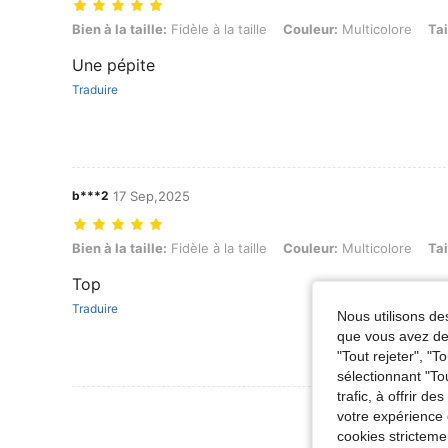
Bien à la taille: Fidèle à la taille, Couleur: Multicolore, Taille: M
Bien à la taille:
Fidèle à la taille
Couleur:
Multicolore
Tai
Une pépite
Traduire
b***2
17 Sep,2025
Bien à la taille: Fidèle à la taille, Couleur: Multicolore, Taille: L
Bien à la taille:
Fidèle à la taille
Couleur:
Multicolore
Tai
Top
Traduire
Nous utilisons des
que vous avez dem
"Tout rejeter", "
sélectionnant "To
trafic, à offrir d
Voir Plus D
votre expérience 
cookies stricteme