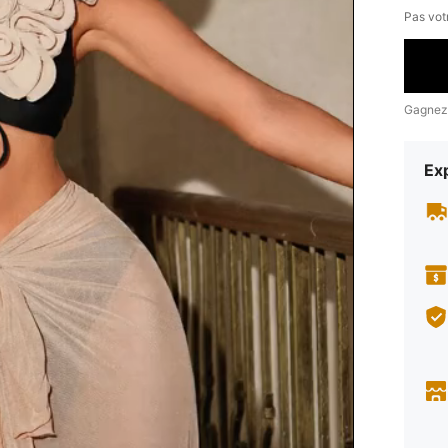
Pas votr
Gagnez
Exp