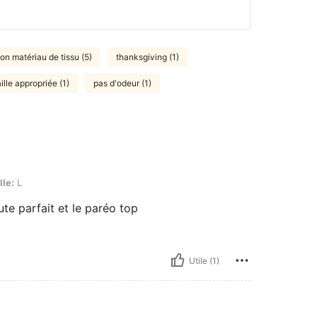
on matériau de tissu (5)
thanksgiving (1)
ille appropriée (1)
pas d'odeur (1)
lle:
L
ute parfait et le paréo top
Utile (1)