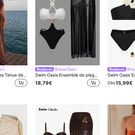
is
Swim Oasis
Sw
Swim Oasis 3 pièces Tenue de plage pour femmes : Maillot de bain deux pièces avec col ras-du-cou, jupe longue en mousseline de soie, blanc sexy mais élégant avec accessoires décoratifs dorés, dos nu, style vacances d'été
Swim Oasis Ensemble de plage multipieces pour femmes, mode mignonne pour resort, bord de mer, fête de yacht, rue, sexy. Tissu texturé, accessoires en métal. Ensemble 2 pièces avec maillot de bain une pièce bandeau décolleté et jupe longue maxi en métal
18,79€
15,99€
Dès