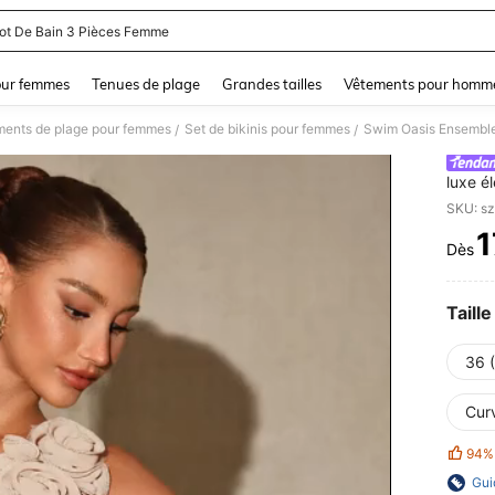
lot De Bain 3 Pièces Femme
and down arrow keys to navigate search Dernière recherche and Rechercher et Tr
our femmes
Tenues de plage
Grandes tailles
Vêtements pour homm
ments de plage pour femmes
Set de bikinis pour femmes
/
/
luxe é
SKU: s
1
Dès
PR
Taille
36 
Cur
94%
Gui