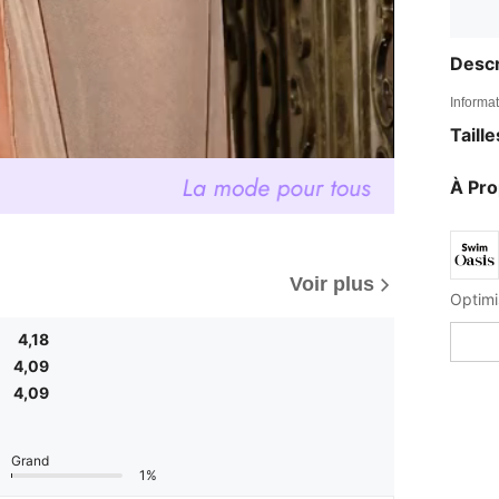
Descr
Informat
Taill
À Pr
Voir plus
4,18
4,09
4,09
Grand
1%