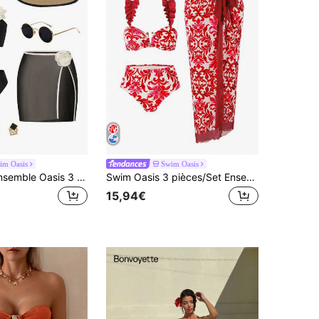
im Oasis
Swim Oasis
Swim Oasis Ensemble Oasis 3 pièces : Tenue noire, cache-maillot élégant blanc à décoration de fleurs 3D en maille transparente, adapté pour le port en été
Swim Oasis 3 pièces/Set Ensemble de bikini et tenue de plage pour femmes avec décor métallique, col en V et imprimé floral bleu et blanc, pour les vacances d'été
15,94€