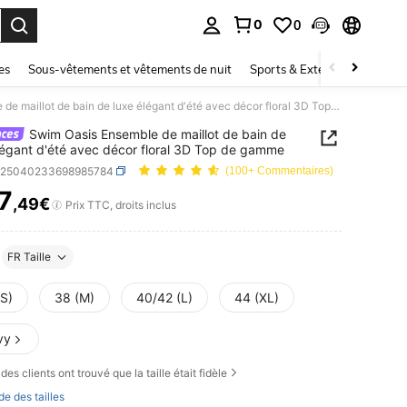
0
0
ouver. Press Enter to select.
es
Sous-vêtements et vêtements de nuit
Sports & Extérieur
Enfant
Swim Oasis Ensemble de maillot de bain de luxe élégant d'été avec décor floral 3D Top de gamme
Swim Oasis Ensemble de maillot de bain de
légant d'été avec décor floral 3D Top de gamme
z25040233698985784
(100+ Commentaires)
7
,49€
ICE AND AVAILABILITY
Prix TTC, droits inclus
FR Taille
(S)
38 (M)
40/42 (L)
44 (XL)
vy
des clients ont trouvé que la taille était fidèle
de des tailles