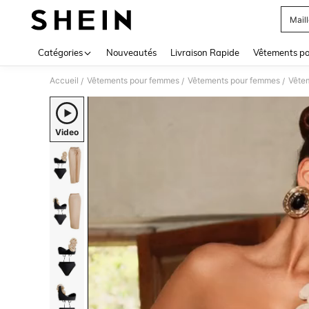
Mail
Use up 
Catégories
Nouveautés
Livraison Rapide
Vêtements p
Accueil
Vêtements pour femmes
Vêtements pour femmes
Vête
/
/
/
Video