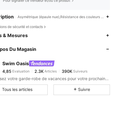
Pour signaler ce vendeur et/ou ce produit
iption
Asymétrique (épaule nue),Résistance des couleurs à l'eau chlorée,Se
ions de sécurité et contacts
4,85
2.3K
390K
es & Mesures
4,85
2.3K
390K
opos Du Magasin
4,85
2.3K
390K
4,85
2.3K
390K
Swim Oasis
4,85
2.3K
390K
Evaluation
Articles
Suiveurs
k***t
est en train de naviguer
4,85
2.3K
390K
Optimisez votre garde-robe de vacances pour votre prochaine escapade en bord de mer, pour un look élégant et sans effort qui renforcera votre confiance en vous.
4,85
2.3K
390K
Tous les articles
Suivre
4,85
2.3K
390K
4,85
2.3K
390K
4,85
2.3K
390K