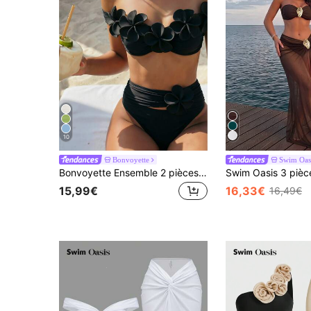
10
Bonvoyette
Swim Oas
Bonvoyette Ensemble 2 pièces tricoté pour fête de vacances, plage, extérieur, Nouvel An, sexy, plage, piscine, 3D floral, hiver, Noël, viral, sans fil, élégant, maillot de bain bikini d'été pour femmes
15,99€
16,33€
16,49€