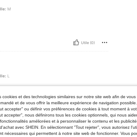
lle:
M
Utile (0)
lle:
L
 cookies et des technologies similaires sur notre site web afin de vous 
andé et de vous offrir la meilleure expérience de navigation possibl
Tout accepter" ou définir vos préférences de cookies à tout moment à vot
Utile (0)
ut accepter", nous définirons tous les cookies optionnels, qui nous aide
es fonctionnalités améliorées et à personnaliser le contenu et les publici
'avis
d'achat avec SHEIN. En sélectionnant "Tout rejeter", vous autorisez l'uti
nt nécessaires qui permettent à notre site web de fonctionner. Vous po