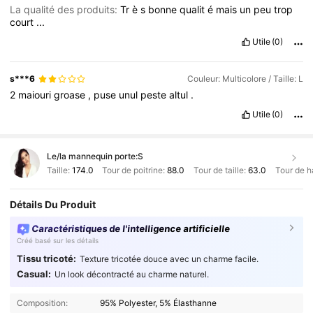
La qualité des produits:
Tr
è
s
bonne
qualit
é
mais
un
peu
trop
court
...
Utile
(0)
s***6
Couleur: Multicolore / Taille: L
2
maiouri
groase
,
puse
unul
peste
altul
.
Utile
(0)
Le/la mannequin porte:
S
Taille:
174.0
Tour de poitrine:
88.0
Tour de taille:
63.0
Tour de h
Détails Du Produit
Caractéristiques de l'intelligence artificielle
Créé basé sur les détails
Tissu tricoté:
Texture tricotée douce avec un charme facile.
Casual:
Un look décontracté au charme naturel.
Composition:
95% Polyester, 5% Élasthanne