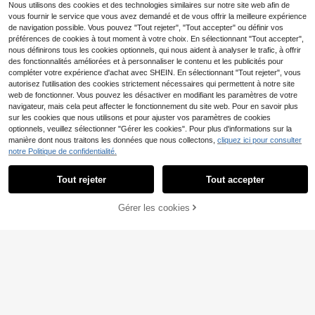
Nous utilisons des cookies et des technologies similaires sur notre site web afin de
vous fournir le service que vous avez demandé et de vous offrir la meilleure expérience
de navigation possible. Vous pouvez "Tout rejeter", "Tout accepter" ou définir vos
préférences de cookies à tout moment à votre choix. En sélectionnant "Tout accepter",
nous définirons tous les cookies optionnels, qui nous aident à analyser le trafic, à offrir
des fonctionnalités améliorées et à personnaliser le contenu et les publicités pour
compléter votre expérience d'achat avec SHEIN. En sélectionnant "Tout rejeter", vous
autorisez l'utilisation des cookies strictement nécessaires qui permettent à notre site
web de fonctionner. Vous pouvez les désactiver en modifiant les paramètres de votre
navigateur, mais cela peut affecter le fonctionnement du site web. Pour en savoir plus
sur les cookies que nous utilisons et pour ajuster vos paramètres de cookies
optionnels, veuillez sélectionner "Gérer les cookies". Pour plus d'informations sur la
manière dont nous traitons les données que nous collectons,
cliquez ici pour consulter
notre Politique de confidentialité.
Tout rejeter
Tout accepter
Gérer les cookies
AJOUTER AU PANIER