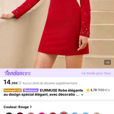
1/6
14
,09€
Aucun droit de douane supplémentaire
EURMUSE Robe élégante
4,78
(
100+
)
Entrepôt UE
au design spécial élégant, avec décoratio
n diamant, manches longues, coupe parfa
ite
Couleur: Rouge