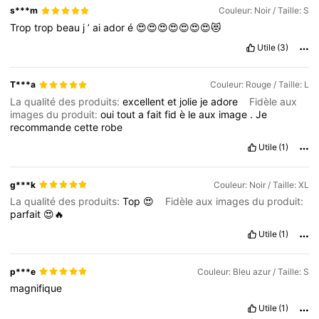
s***m
Couleur: Noir / Taille: S
Trop
trop
beau
j
’
ai
ador
é
😍😍😍😍😍😍😍😻
Utile
(3)
T***a
Couleur: Rouge / Taille: L
La qualité des produits:
excellent
et
jolie
je
adore
Fidèle aux
images du produit:
oui
tout
a
fait
fid
è
le
aux
image
.
Je
recommande
cette
robe
Utile
(1)
g***k
Couleur: Noir / Taille: XL
La qualité des produits:
Top
😍
Fidèle aux images du produit:
parfait
😍🔥
Utile
(1)
p***e
Couleur: Bleu azur / Taille: S
magnifique
Utile
(1)