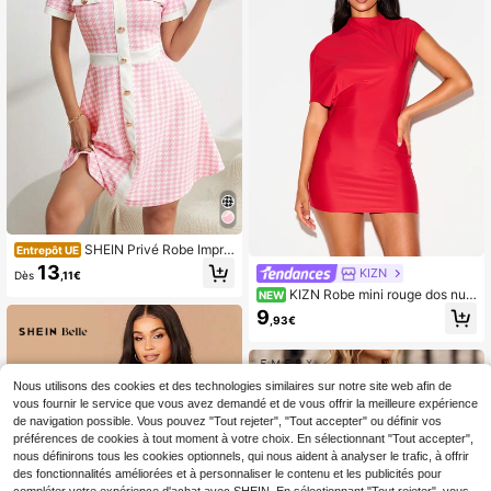
SHEIN Privé Robe Impri
Entrepôt UE
mée À Bouton Avant Et Col Rond Po
13
KIZN
Dès
,11€
ur Femmes Avec Bordure Contrasté
KIZN Robe mini rouge dos nu a
e
NEW
vec col montant, dos ouvert, superp
9
,93€
osition drapée, manches courtes, sil
houette moulante, pour sortie noctu
rne, fête, vacances
Nous utilisons des cookies et des technologies similaires sur notre site web afin de
vous fournir le service que vous avez demandé et de vous offrir la meilleure expérience
de navigation possible. Vous pouvez "Tout rejeter", "Tout accepter" ou définir vos
préférences de cookies à tout moment à votre choix. En sélectionnant "Tout accepter",
nous définirons tous les cookies optionnels, qui nous aident à analyser le trafic, à offrir
des fonctionnalités améliorées et à personnaliser le contenu et les publicités pour