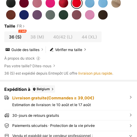
Taille
FR
2 left
36
(S)
38
(M)
40/42
(L)
44
(XL)
Guide des tailles
Vérifier ma taille
À propos du stock
Pas votre taille? Dites-nous
​36 (S) est expédié depuis Entrepôt UE offre
livraison plus rapide
.
Expédition à
Belgium
Livraison gratuite(Commandes ≥ 39,00€)
Estimation de livraison:
le 10 août et le 17 août
30-jours de retours gratuits
Paiements sécurisés · Protection de la vie privée
Vendu et expédié par le vendeur professionnel :