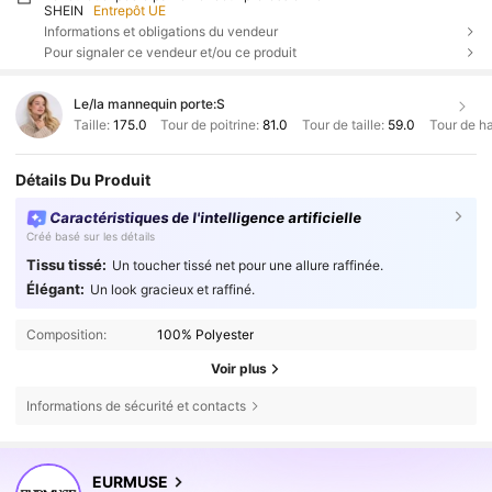
SHEIN
Entrepôt UE
Informations et obligations du vendeur
Pour signaler ce vendeur et/ou ce produit
Le/la mannequin porte:
S
Taille:
175.0
Tour de poitrine:
81.0
Tour de taille:
59.0
Tour de h
Détails Du Produit
Caractéristiques de l'intelligence artificielle
Créé basé sur les détails
Tissu tissé:
Un toucher tissé net pour une allure raffinée.
Élégant:
Un look gracieux et raffiné.
Composition:
100% Polyester
Voir plus
Informations de sécurité et contacts
354K Suiveurs
4,75
EURMUSE
354K Suiveurs
4,75