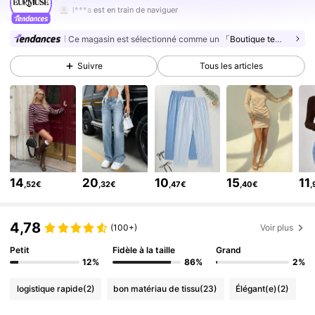
l***a
est en train de naviguer
354K Suiveurs
4,75
Ce magasin est sélectionné comme un
「Boutique tendance」
354K Suiveurs
4,75
Suivre
Tous les articles
354K Suiveurs
4,75
354K Suiveurs
4,75
354K Suiveurs
4,75
354K Suiveurs
4,75
354K Suiveurs
4,75
14
20
10
15
11
354K Suiveurs
,52€
,32€
,47€
,40€
,
4,75
354K Suiveurs
4,75
4,78
(100+)
Voir plus
Petit
Fidèle à la taille
Grand
12%
86%
2%
logistique rapide
(2)
bon matériau de tissu
(23)
Élégant(e)
(2)