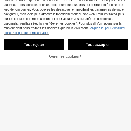
compléter votre expérience d'achat avec SHEIN. En sélectionnant "Tout rejeter", vous
autorisez l'utilisation des cookies strictement nécessaires qui permettent à notre site
web de fonctionner. Vous pouvez les désactiver en modifiant les paramètres de votre
navigateur, mais cela peut affecter le fonctionnement du site web. Pour en savoir plus
sur les cookies que nous utilisons et pour ajuster vos paramètres de cookies
optionnels, veuillez sélectionner "Gérer les cookies". Pour plus d'informations sur la
manière dont nous traitons les données que nous collectons,
cliquez ici pour consulter
Économiser 0,10€
notre Politique de confidentialité.
SHEIN Belle Robe en vel
Entrepôt UE
ours bordeaux à col carré évasée
9
17
Tout rejeter
Tout accepter
,47€
17,57€
EMERY ROSE Robe de J
Entrepôt UE
our de la Saint-Valentin pour Femm
14
AJOUTER AU
Gérer les cookies
CRAQUEZ DES MAINTENANT
,62€
es, Robe de Soirée Élégante en Velo
PANIER
urs à Imprimé Métallique, Robe à Po
is