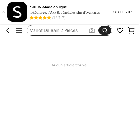
Short Femme été
SHEIN-Mode en ligne
×
Dork Diaries Book
OBTENIR
Téléchargez l'APP & bénéficiez plus d'avantages !
(18,717)
Squishy
Maillot De Bain 2 Pieces
Robes Femme été
Short Femme été
Dork Diaries Book
Aucun article trouvé.