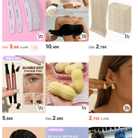
3
10
2
Dès
,18€
,49€
Dès
,78€
3,28€
-3%
5
2
2
,88€
Dès
,46€
,75€
2,76€