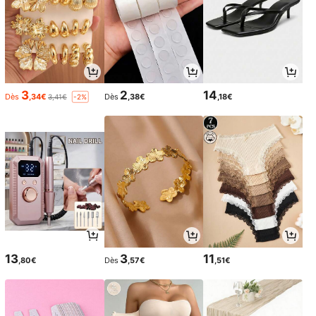
3
2
14
Dès
,34€
Dès
,38€
,18€
3,41€
-2%
13
3
11
,80€
Dès
,57€
,51€