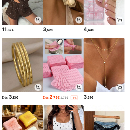
11
3
4
,87€
,52€
,64€
3
2
3
Dès
,13€
Dès
,75€
,31€
2,78€
-1%