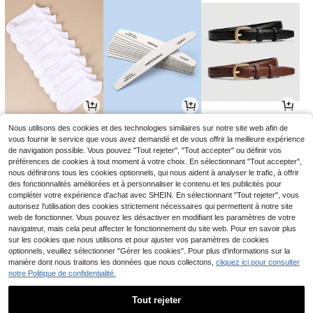
2
2
3
Nous utilisons des cookies et des technologies similaires sur notre site web afin de
Dès
,88€
Dès
,75€
Dès
,56€
2,78€
-1%
vous fournir le service que vous avez demandé et de vous offrir la meilleure expérience
de navigation possible. Vous pouvez "Tout rejeter", "Tout accepter" ou définir vos
préférences de cookies à tout moment à votre choix. En sélectionnant "Tout accepter",
nous définirons tous les cookies optionnels, qui nous aident à analyser le trafic, à offrir
des fonctionnalités améliorées et à personnaliser le contenu et les publicités pour
compléter votre expérience d'achat avec SHEIN. En sélectionnant "Tout rejeter", vous
autorisez l'utilisation des cookies strictement nécessaires qui permettent à notre site
web de fonctionner. Vous pouvez les désactiver en modifiant les paramètres de votre
navigateur, mais cela peut affecter le fonctionnement du site web. Pour en savoir plus
sur les cookies que nous utilisons et pour ajuster vos paramètres de cookies
optionnels, veuillez sélectionner "Gérer les cookies". Pour plus d'informations sur la
manière dont nous traitons les données que nous collectons,
cliquez ici pour consulter
notre Politique de confidentialité.
4
11
3
,40€
,61€
,68€
11,85€
-2%
Tout rejeter