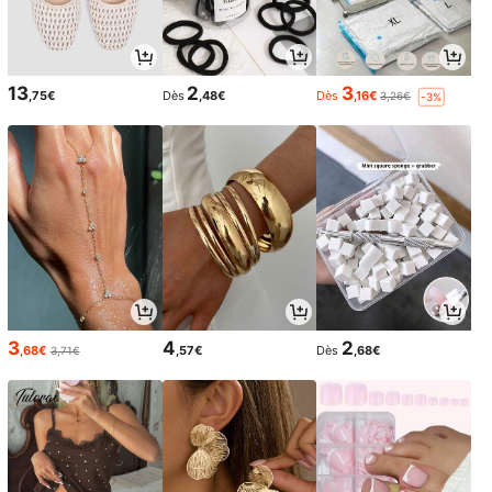
13
2
3
,75€
Dès
,48€
Dès
,16€
3,26€
-3%
3
4
2
,68€
,57€
Dès
,68€
3,71€