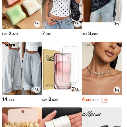
2
7
3
Dès
,48€
,91€
Dès
,68€
14
3
4
,35€
Dès
,92€
,14€
4,19€
-1%