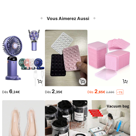
Vous Aimerez Aussi
6
2
2
Dès
,24€
Dès
,35€
Dès
,65€
2,68€
-1%