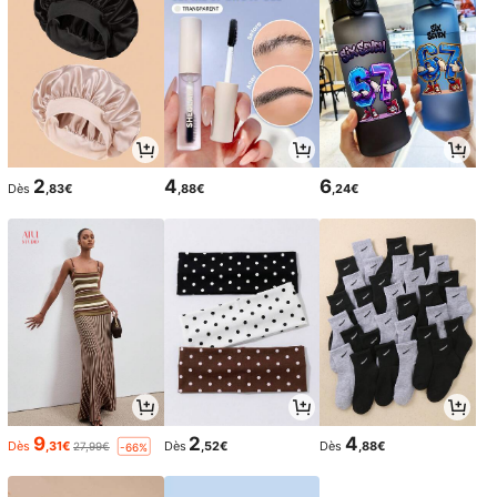
2
4
6
Dès
,83€
,88€
,24€
9
2
4
Dès
,31€
Dès
,52€
Dès
,88€
27,99€
-66%