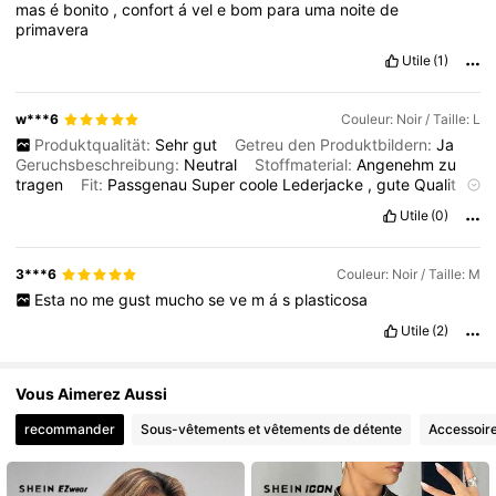
mas
é
bonito
,
confort
á
vel
e
bom
para
uma
noite
de
primavera
Utile
(1)
w***6
Couleur: Noir / Taille: L
Produktqualität:
Sehr
gut
Getreu den Produktbildern:
Ja
Geruchsbeschreibung:
Neutral
Stoffmaterial:
Angenehm
zu
tragen
Fit:
Passgenau
Super
coole
Lederjacke
,
gute
Qualit
ä
t
,
sch
ö
ne
Farbe
.
Kann
ich
weiter
empfehlen
Utile
(0)
3***6
Couleur: Noir / Taille: M
Esta
no
me
gust
mucho
se
ve
m
á
s
plasticosa
Utile
(2)
Vous Aimerez Aussi
recommander
Sous-vêtements et vêtements de détente
Accessoir