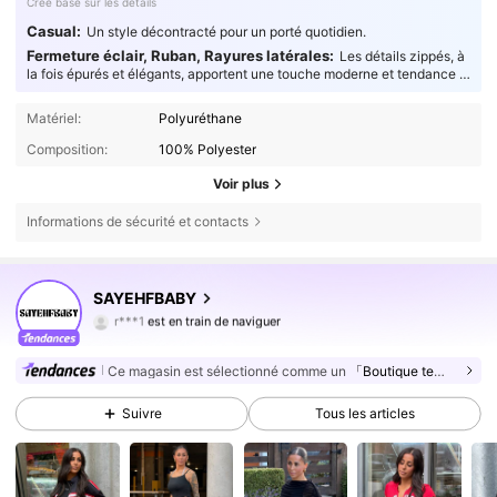
Créé basé sur les détails
Casual:
Un style décontracté pour un porté quotidien.
Fermeture éclair, Ruban, Rayures latérales:
Les détails zippés, à
la fois épurés et élégants, apportent une touche moderne et tendance à
vos pièces, répondant ainsi à toutes vos envies de style.
Matériel:
Polyuréthane
Composition:
100% Polyester
Voir plus
Informations de sécurité et contacts
54K Suiveurs
4,81
SAYEHFBABY
r***1
est en train de naviguer
54K Suiveurs
4,81
54K Suiveurs
4,81
Ce magasin est sélectionné comme un
「Boutique tendance」
54K Suiveurs
4,81
Suivre
Tous les articles
54K Suiveurs
4,81
54K Suiveurs
4,81