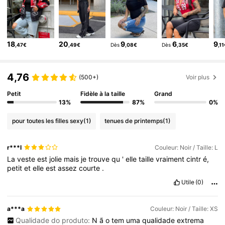
54K Suiveurs
4,81
54K Suiveurs
4,81
54K Suiveurs
4,81
18
20
9
6
9
,47€
,49€
Dès
,08€
Dès
,35€
,1
54K Suiveurs
4,81
54K Suiveurs
4,81
4,76
(500+)
Voir plus
Petit
Fidèle à la taille
Grand
13%
87%
0%
pour toutes les filles sexy
(1)
tenues de printemps
(1)
r***l
Couleur: Noir / Taille: L
La
veste
est
jolie
mais
je
trouve
qu
'
elle
taille
vraiment
cintr
é,
petit
et
elle
est
assez
courte
.
Utile
(0)
a***a
Couleur: Noir / Taille: XS
Qualidade do produto:
N
ã
o
tem
uma
qualidade
extrema