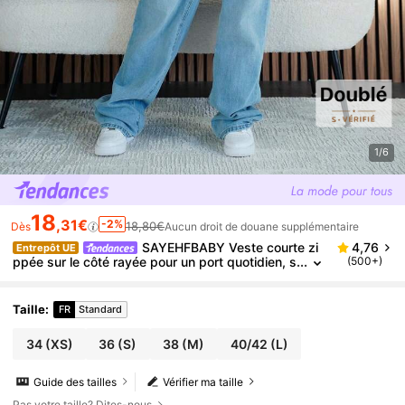
1/6
18
,31€
-2%
18,80€
Dès
Aucun droit de douane supplémentaire
SAYEHFBABY Veste courte zi
4,76
Entrepôt UE
ppée sur le côté rayée pour un port quotidien, s
(500+)
tyle rétro délavé, parfaite pour la rentrée en aut
omne/hiver
Taille
:
FR
Standard
34
(XS)
36
(S)
38
(M)
40/42
(L)
Guide des tailles
Vérifier ma taille
Pas votre taille? Dites-nous