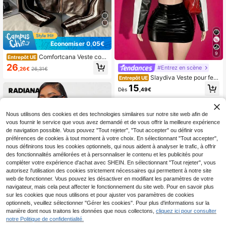
Économiser 0,05€
9
Comfortcana Veste cour
Entrepôt UE
te de moto en fausse peau marron,
26
#Entrez en scène
,26€
26,31€
manches longues, rayée, décontrac
Slaydiva Veste pour fem
tée, pour l'automne
Entrepôt UE
mes style décontracté pour l'autom
15
Dès
,49€
ne et l'hiver, col rond, manches long
ues, épaules dénudées, coupe ultra
-courte, noir et rouge en PU
Nous utilisons des cookies et des technologies similaires sur notre site web afin de
vous fournir le service que vous avez demandé et de vous offrir la meilleure expérience
de navigation possible. Vous pouvez "Tout rejeter", "Tout accepter" ou définir vos
préférences de cookies à tout moment à votre choix. En sélectionnant "Tout accepter",
nous définirons tous les cookies optionnels, qui nous aident à analyser le trafic, à offrir
des fonctionnalités améliorées et à personnaliser le contenu et les publicités pour
compléter votre expérience d'achat avec SHEIN. En sélectionnant "Tout rejeter", vous
autorisez l'utilisation des cookies strictement nécessaires qui permettent à notre site
web de fonctionner. Vous pouvez les désactiver en modifiant les paramètres de votre
navigateur, mais cela peut affecter le fonctionnement du site web. Pour en savoir plus
sur les cookies que nous utilisons et pour ajuster vos paramètres de cookies
optionnels, veuillez sélectionner "Gérer les cookies". Pour plus d'informations sur la
manière dont nous traitons les données que nous collectons,
cliquez ici pour consulter
notre Politique de confidentialité.
7