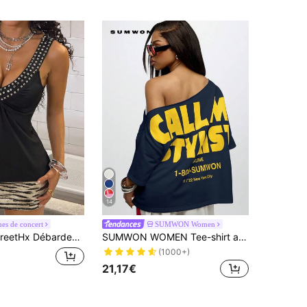
14
es de concert
SUMWON Women
 Débardeur femme à col rond avec sequins gris foncé à la mode
SUMWON WOMEN Tee-shirt ample à épaules dénudées, style casual, imprimé graphique, style de rue automnal New York Hotline, imprimé rétro, mode, manches courtes
(1000+)
21,17€