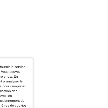
e du corps: Triangle, Couleur: Noir et Blanc, Taille: L
fournir le service
e. Vous pouvez
re choix. En
nt à analyser le
tés pour compléter
lisation des
uvez les
fonctionnement du
amètres de cookies