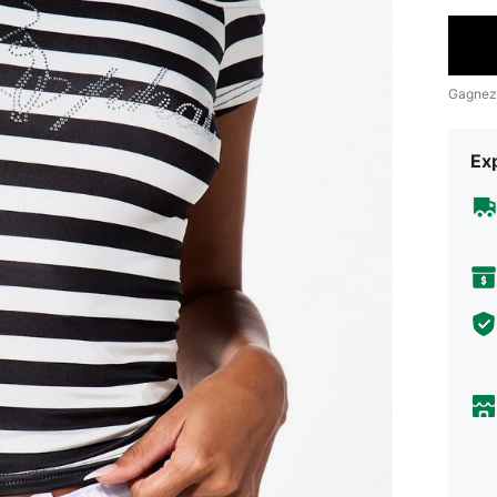
Gagnez
Exp