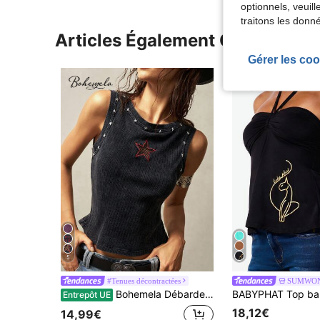
optionnels, veuil
traitons les donn
Articles Également Consultés
Gérer les coo
5
#Tenues décontractées
SUMWON
Bohemela Débardeur tricot ajusté casual avec broderie de pentagone de couleur unie
Entrepôt UE
18,12€
14,99€