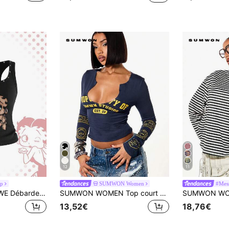
12
11
op
SUMWON Women
#Mess
Betty Boop | ROMWE Débardeur moulant avec rivets métalliques sexy Y2K
SUMWON WOMEN Top court à manches longues, col en V, marine, avec graphiques en texte jaune et patchs sur les manches. Mode décontractée streetwear pour l'automne et l'hiver.
13,52€
18,76€