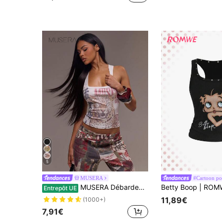
5
MUSERA
#Cartoon p
MUSERA Débardeurs et camis pour femmes, hauts ajustés imprimés, pour les vacances, les fêtes, le style Y2K, la Saint-Valentin, les vacances, élégants pour le printemps et l'été, décontractés pour les festivals
Entrepôt UE
11,89€
(1000+)
7,91€