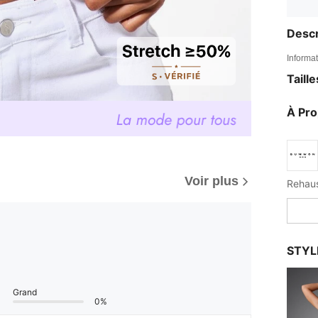
Descr
Informat
Taill
À Pr
Voir plus
Rehaus
STYL
Grand
0%