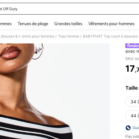
l Off Duty
and down arrow keys to navigate search Dernière recherche and Rechercher et Tr
femmes
Tenues de plage
Grandes tailles
Vêtements pour hommes
 blouses & t-shirts pour femmes
Tops femme
/
/
avec m
en str
SKU: s
17
,
PR
Taille
34 
44 
Gui
Pas votr