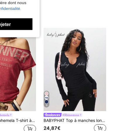
nière dont nous
fidentialité.
ejeter
9
hemela
#Rhinestone
T-shirt à col bateau en tricot de couleur unie à manches courtes pour femmes
BABYPHAT Top à manches longues avec encolure échancrée et ornements de strass, avec design de texte marquant pour l'automne et l'hiver
24,87€