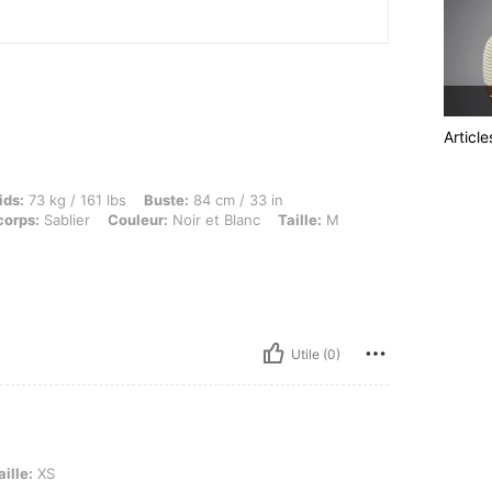
Articl
g / 161 lbs, Buste: 84 cm / 33 in, Taille: 94 cm / 37 in, Hanches: 109 cm / 43 in, For
ids:
73 kg / 161 lbs
Buste:
84 cm / 33 in
corps:
Sablier
Couleur:
Noir et Blanc
Taille:
M
Utile (0)
aille:
XS