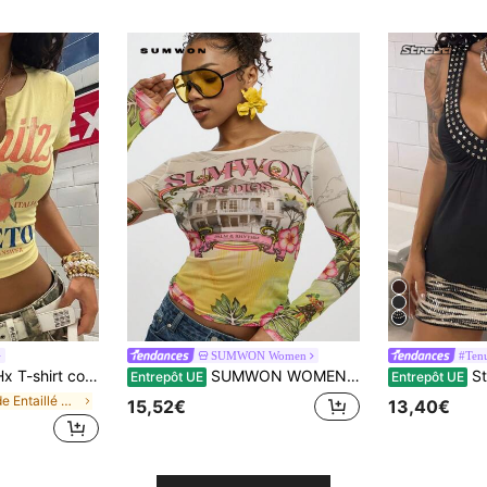
SUMWON Women
#Tenu
le ventre avec motif de fruits cocktail orange jaune style Y2K, T-shirt bébé col en V avec découpe VENETO d'Italie
SUMWON WOMEN Chemise à manches longues en maille à boutons avec imprimé de scène hawaïenne. Fleurs d'hibiscus, maison de plage d'été, collection de palmiers. Top tropical léger et aéré pour l'île
StreetHx
Entrepôt UE
Entrepôt UE
de Entaillé Hauts, chemisiers et t-shirts pour fem
15,52€
13,40€