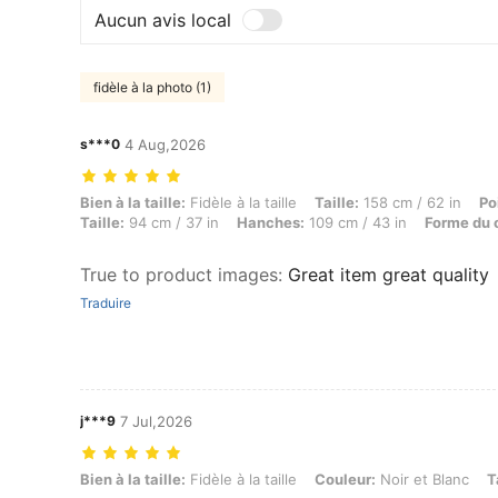
Aucun avis local
fidèle à la photo (1)
s***0
4 Aug,2026
Bien à la taille: Fidèle à la taille, Taille: 158 cm / 62 in, Poids: 73 k
Bien à la taille:
Fidèle à la taille
Taille:
158 cm / 62 in
Po
Taille:
94 cm / 37 in
Hanches:
109 cm / 43 in
Forme du 
True to product images
:
Great item great quality
Traduire
j***9
7 Jul,2026
Bien à la taille: Fidèle à la taille, Couleur: Noir et Blanc, Taille: XS
Bien à la taille:
Fidèle à la taille
Couleur:
Noir et Blanc
T