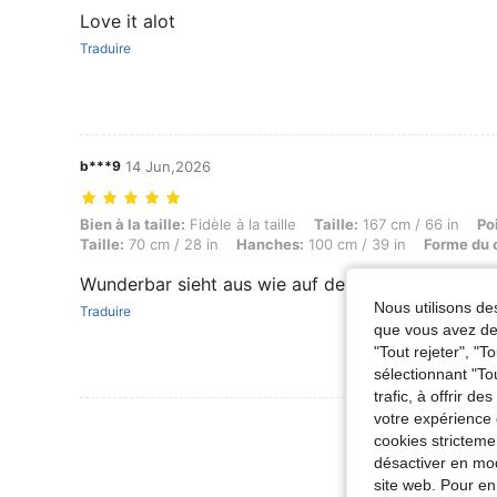
Love it alot
Traduire
b***9
14 Jun,2026
Bien à la taille: Fidèle à la taille, Taille: 167 cm / 66 in, Poids: 87 k
Bien à la taille:
Fidèle à la taille
Taille:
167 cm / 66 in
Po
Taille:
70 cm / 28 in
Hanches:
100 cm / 39 in
Forme du 
Wunderbar sieht aus wie auf der Abbildung wirkl
Nous utilisons des
Traduire
que vous avez dem
"Tout rejeter", "
sélectionnant "To
trafic, à offrir d
votre expérience 
Voir Plus D
cookies stricteme
désactiver en mod
site web. Pour en