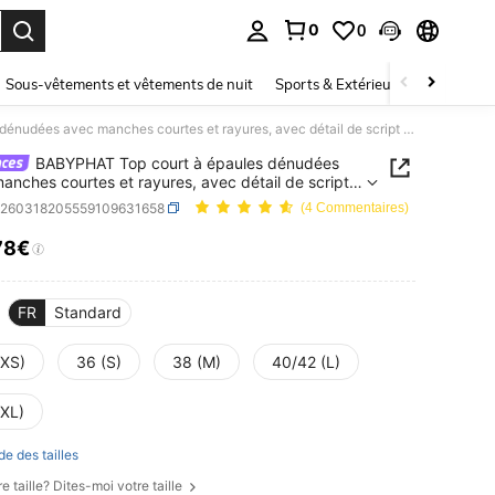
0
0
ouver. Press Enter to select.
Sous-vêtements et vêtements de nuit
Sports & Extérieur
Enfants
BABYPHAT Top court à épaules dénudées avec manches courtes et rayures, avec détail de script en strass
BABYPHAT Top court à épaules dénudées
anches courtes et rayures, avec détail de script
ass
z260318205559109631658
(4 Commentaires)
78€
ICE AND AVAILABILITY
FR
Standard
(XS)
36 (S)
38 (M)
40/42 (L)
(XL)
de des tailles
e taille? Dites-moi votre taille