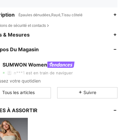
iption
Épaules dénudées,Rayé,Tissu côtelé
ions de sécurité et contacts
4,81
7.9K
868K
es & Mesures
4,81
7.9K
868K
opos Du Magasin
4,81
7.9K
868K
4,81
7.9K
868K
SUMWON Women
4,81
7.9K
868K
n***1
est en train de naviguer
4,81
7.9K
868K
sez votre quotidien
4,81
7.9K
868K
Tous les articles
Suivre
4,81
7.9K
868K
4,81
7.9K
868K
ES À ASSORTIR
4,81
7.9K
868K