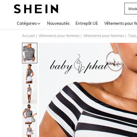
Mode
Use up 
Catégories
Nouveautés
Entrepôt UE
Vêtements pour 
Accueil
Vêtements pour femmes
Vêtements pour femmes
Tops,
/
/
/