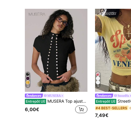
4
16
MUSERA
StreetHx
MUSERA Top ajusté à col bénitier, détail de double bouton asymétrique à l'avant, décontracté, mignon, confortable, élégant pour le printemps, l'été, les vacances et le bureau
StreetHx T-shirt court d'été pour femmes, T-shirt court dévoilant 
Entrepôt UE
Entrepôt UE
#4 BEST-SELLERS
6,00€
7,49€