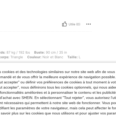
Utile (0)
g / 192 lbs, Buste: 90 cm / 35 in, Taille: 70 cm / 28 in, Hanches: 100 cm / 39 in, Form
ids:
87 kg / 192 lbs
Buste:
90 cm / 35 in
corps:
Triangle
Couleur:
Noir et Blanc
Taille:
L
ich bequem
 cookies et des technologies similaires sur notre site web afin de vous 
andé et de vous offrir la meilleure expérience de navigation possibl
Tout accepter" ou définir vos préférences de cookies à tout moment à vot
Utile (0)
ut accepter", nous définirons tous les cookies optionnels, qui nous aide
es fonctionnalités améliorées et à personnaliser le contenu et les publici
d'achat avec SHEIN. En sélectionnant "Tout rejeter", vous autorisez l'uti
'avis
nt nécessaires qui permettent à notre site web de fonctionner. Vous po
ifiant les paramètres de votre navigateur, mais cela peut affecter le 
 savoir plus sur les cookies que nous utilisons et pour ajuster vos par