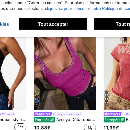
lez sélectionner "Gérer les cookies". Pour plus d'informations sur la ma
ées que nous collectons,
cliquez ici pour consulter notre Politique de con
kies
Tout accepter
Tout r
15
4
 Women
#Énergie des idoles
Bo
BABYPHAT Top bandeau style Y2K avec col licou à nouer, imprimé logo chat doré sur le côté et détail buste froncé
Avenya Débardeur femme à col en U avec rivets décoratifs, débardeur rose côtelé, débardeur sans manches, débardeur fuchsia avec clous, hauts roses avec clous, débardeur rose pour femmes, hauts décontractés pour femmes
Bohemela 
Entrepôt UE
Entrepôt UE
10,88€
11,99€