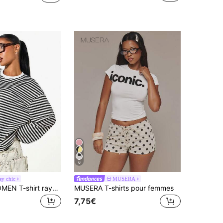
6
y chic
MUSERA
SUMWON WOMEN T-shirt rayé à manches longues, décontracté, coupe ample et ample, col ras du cou, essentiel de la garde-robe pour l'automne et l'hiver
MUSERA T-shirts pour femmes
7,75€