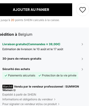
AJOUTER AU PANIER
 jusqu'à
20
points SHEIN calculés à la caisse.
édition à
Belgium
Livraison gratuite(Commandes ≥ 39,00€)
Estimation de livraison:
le 10 août et le 17 août
30-jours de retours gratuits
Sécurité des achats
Paiements sécurisés
Protection de la vie privée
Vendu par le vendeur professionnel : SUMWON
Marché
Women
Expédié à partir de SHEIN
Informations et obligations du vendeur
Pour signaler ce vendeur et/ou ce produit