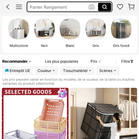
Boîte à Mouchoirs
Bac
Caisse De Rangement
Multicolore
Noir
Blanc
Gris
Gris foncé
Recommander
Les plus populaires
Prix
Filtre
Entrepôt UE
Couleur
Tissu/matériel
Scènes
Les prix peuvent varier en fonction du modèle, de la couleur, de la taille ou d'autres
variantes du produit sélectionné.