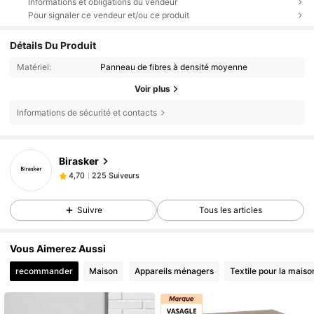
Informations et obligations du vendeur
Pour signaler ce vendeur et/ou ce produit
Détails Du Produit
Matériel:
Panneau de fibres à densité moyenne
Voir plus
Informations de sécurité et contacts
Birasker
225 Suiveurs
4,70
p***7
est en train de naviguer
225 Suiveurs
4,70
Suivre
Tous les articles
Vous Aimerez Aussi
recommander
Maison
Appareils ménagers
Textile pour la maiso