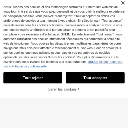
ne-salle à manger
Nous utilisons des cookies et des technologies similaires sur notre site web afin de
vous fournir le service que vous avez demandé et de vous offrir la meilleure expérience
de navigation possible. Vous pouvez "Tout rejeter", "Tout accepter" ou définir vos
préférences de cookies à tout moment à votre choix. En sélectionnant "Tout accepter",
nous définirons tous les cookies optionnels, qui nous aident à analyser le trafic, à offrir
des fonctionnalités améliorées et à personnaliser le contenu et les publicités pour
compléter votre expérience d'achat avec SHEIN. En sélectionnant "Tout rejeter", vous
autorisez l'utilisation des cookies strictement nécessaires qui permettent à notre site
Meuble de cuisine mode
Entrepôt UE
rne (120 * 45 * 90 cm) Küchenschr
web de fonctionner. Vous pouvez les désactiver en modifiant les paramètres de votre
278
,14€
-3%
287,41€
ank Essschrank Esszimmerwagen E
navigateur, mais cela peut affecter le fonctionnement du site web. Pour en savoir plus
sszimmerwagen Holzmaserung Ess
sur les cookies que nous utilisons et pour ajuster vos paramètres de cookies
zimmerwagen Esszimmerschrank
optionnels, veuillez sélectionner "Gérer les cookies". Pour plus d'informations sur la
Multifunktions-Esstisch mit Kiefern
manière dont nous traitons les données que nous collectons,
cliquez ici pour consulter
korb Aufbewahrungskorb, schwarz
Chariot de cuisine à roul
Entrepôt UE
notre Politique de confidentialité.
ettes avec 4 étagères, desserte étr
34
,50€
oite, 45 x 15 x 80 cm, étagère de cui
Tout rejeter
Tout accepter
sine avec roulettes pivotantes à 36
0° et barres de maintien, pour cuisin
e, salle de bain, salon
Gérer les cookies
CRAQUEZ DES MAINTENANT
AJOUTER AU PANIER
Îlot de cuisine moderne
Entrepôt UE
(102 * 45 * 92 cm), meuble de cuisi
341
,36€
ne, buffet, desserte, desserte en boi