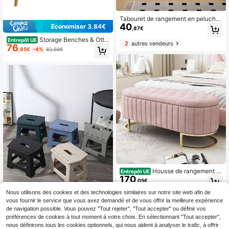
Tabouret de rangement en peluche
40
- Banc de rangement multi-tailles /
Économiser 3,84€
,87€
Banc à chaussures / Bac de rangem
Storage Benches & Otto
ent pour jouets (3 options disponibl
Entrepôt UE
2
autres vendeurs
76
mans
es)
,85€
-4%
80,69€
Housse de rangement et
Entrepôt UE
170
repose-pieds 120 x 40 cm, repose-
,05€
pieds rembourré avec espace de ra
ngement, banquette, tissu velours r
Nous utilisons des cookies et des technologies similaires sur notre site web afin de
ose
vous fournir le service que vous avez demandé et de vous offrir la meilleure expérience
de navigation possible. Vous pouvez "Tout rejeter", "Tout accepter" ou définir vos
préférences de cookies à tout moment à votre choix. En sélectionnant "Tout accepter",
Nouveau petit tabouret
Entrepôt UE
9
pliable, chaise pliante portable exté
nous définirons tous les cookies optionnels, qui nous aident à analyser le trafic, à offrir
Dès
,83€