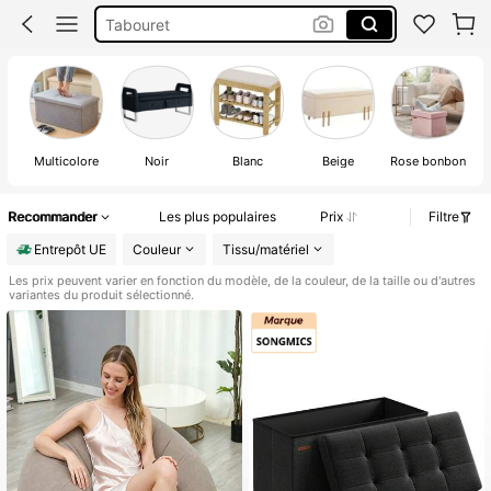
Tabouret
Pouf Salon
Pouf
Multicolore
Noir
Blanc
Beige
Rose bonbon
Recommander
Les plus populaires
Prix
Filtre
Entrepôt UE
Couleur
Tissu/matériel
Les prix peuvent varier en fonction du modèle, de la couleur, de la taille ou d'autres
variantes du produit sélectionné.