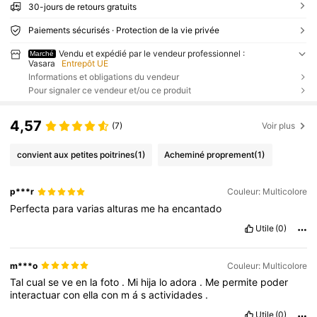
30-jours de retours gratuits
Paiements sécurisés · Protection de la vie privée
Vendu et expédié par le vendeur professionnel :
Marché
Vasara
Entrepôt UE
Informations et obligations du vendeur
Pour signaler ce vendeur et/ou ce produit
4,57
(7)
Voir plus
convient aux petites poitrines
(1)
Acheminé proprement
(1)
p***r
Couleur: Multicolore
Perfecta
para
varias
alturas
me
ha
encantado
Utile
(0)
m***o
Couleur: Multicolore
Tal
cual
se
ve
en
la
foto
.
Mi
hija
lo
adora
.
Me
permite
poder
interactuar
con
ella
con
m
á
s
actividades
.
Utile
(0)