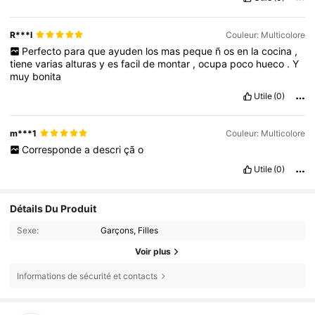
R***l
Couleur: Multicolore
Perfecto
para
que
ayuden
los
mas
peque
ñ
os
en
la
cocina
,
tiene
varias
alturas
y
es
facil
de
montar
,
ocupa
poco
hueco
.
Y
muy
bonita
Utile
(0)
m***1
Couleur: Multicolore
Corresponde
a
descri
çã
o
Utile
(0)
Détails Du Produit
Sexe:
Garçons, Filles
Voir plus
Informations de sécurité et contacts