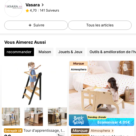
Vasara
141 Suiveurs
4,70
Suivre
Tous les articles
Vous Aimerez Aussi
recommander
Maison
Jouets & Jeux
Outils & amélioration de l'h
Économiser 4,05€
Tour d'apprentissage, to
Atmosphera
Entrepôt UE
ur d'apprentissage en bois, tour d'o