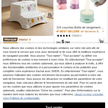
avage des cheveux, les soins quoti
diens, accessoire de salle de bain e
ssentiel pour sécher rapidement les
cheveux et libérer les mains.
3/4 couches Boîte de rangement po
rtable en forme d'ours, boîte de distr
#1 BEST-SELLERS
de Vacances Boîtes de rangement, bouteilles et boc
ibution, distributeur d'alimentation e
(1000+)
mpilable, distributeur étanche, boîte
Interior
5
de distribution portable colorée en f
Dès
,78€
Interior Tabouret échelle
orme d'ours avec boucle de suspen
Entrepôt UE
30
à 2 marches Igor, Hippo Blanc, 40 x
sion, pratique pour l'alimentation en
Nous utilisons des cookies et des technologies similaires sur notre site web afin de
,39€
37 x 21 cm.
déplacement
PVC: 42,99€
vous fournir le service que vous avez demandé et de vous offrir la meilleure expérience
de navigation possible. Vous pouvez "Tout rejeter", "Tout accepter" ou définir vos
préférences de cookies à tout moment à votre choix. En sélectionnant "Tout accepter",
nous définirons tous les cookies optionnels, qui nous aident à analyser le trafic, à offrir
des fonctionnalités améliorées et à personnaliser le contenu et les publicités pour
compléter votre expérience d'achat avec SHEIN. En sélectionnant "Tout rejeter", vous
autorisez l'utilisation des cookies strictement nécessaires qui permettent à notre site
web de fonctionner. Vous pouvez les désactiver en modifiant les paramètres de votre
navigateur, mais cela peut affecter le fonctionnement du site web. Pour en savoir plus
sur les cookies que nous utilisons et pour ajuster vos paramètres de cookies
optionnels, veuillez sélectionner "Gérer les cookies". Pour plus d'informations sur la
manière dont nous traitons les données que nous collectons,
cliquez ici pour consulter
notre Politique de confidentialité.
Tout rejeter