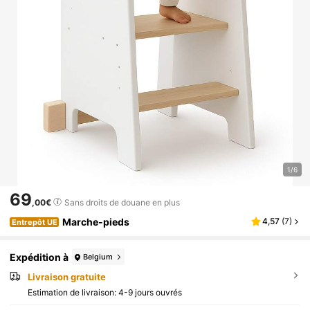
1/6
69
,00€
Sans droits de douane en plus
Marche-pieds
4,57
(
7
)
Entrepôt UE
Expédition à
Belgium
Livraison gratuite
Estimation de livraison:
4-9 jours ouvrés