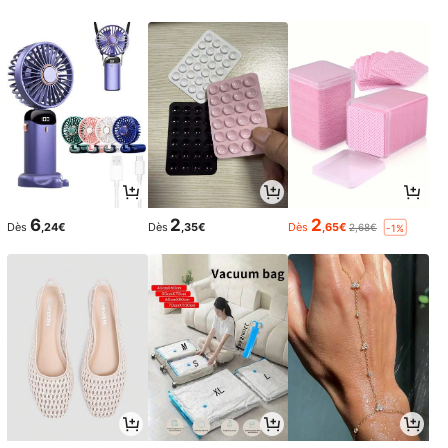
6
2
2
Dès
,24€
Dès
,35€
Dès
,65€
2,68€
-1%