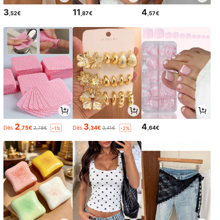
3
11
4
,52€
,87€
,57€
2
3
4
Dès
,75€
Dès
,34€
,64€
2,78€
3,41€
-1%
-2%