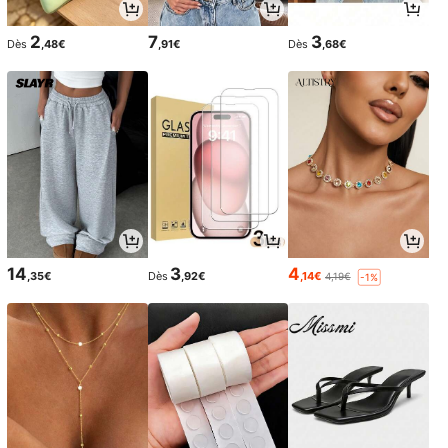
2
7
3
Dès
,48€
,91€
Dès
,68€
14
3
4
,35€
Dès
,92€
,14€
4,19€
-1%