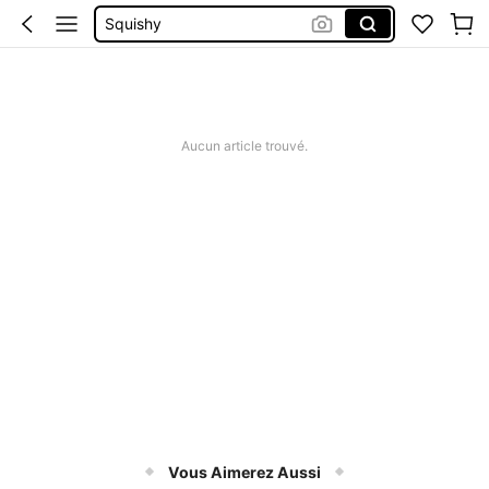
Maillot De Bain 2 Pieces
Robes Femme été
Short Femme été
Bluze Cu Spatele Gol
Aucun article trouvé.
Vous Aimerez Aussi