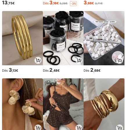
13
3
3
,75€
Dès
,16€
,68€
3,26€
3,71€
-3%
3
2
2
Dès
,13€
Dès
,48€
Dès
,68€