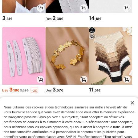
3
2
14
,31€
Dès
,38€
,18€
3
3
11
Dès
,18€
Dès
,57€
,51€
3,28€
-3%
Nous utilisons des cookies et des technologies similaires sur notre site web afin de
vous fournir le service que vous avez demandé et de vous offrir la meilleure expérience
de navigation possible. Vous pouvez "Tout rejeter", "Tout accepter" ou définir vos
préférences de cookies à tout moment à votre choix. En sélectionnant "Tout accepter",
nous définirons tous les cookies optionnels, qui nous aident à analyser le trafic, à offrir
des fonctionnalités améliorées et à personnaliser le contenu et les publicités pour
compléter votre expérience d'achat avec SHEIN. En sélectionnant "Tout rejeter", vous