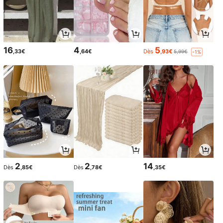
16
4
5
,33€
,64€
Dès
,93€
5,99€
-1%
2
2
14
Dès
,85€
Dès
,78€
,35€