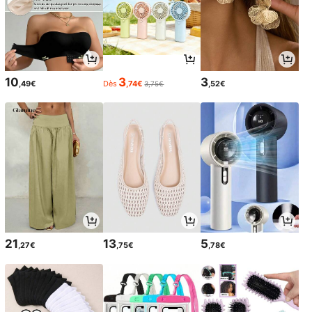
10
3
3
,49€
Dès
,74€
,52€
3,75€
21
13
5
,27€
,75€
,78€