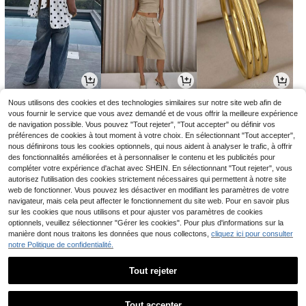
10
19
3
Nous utilisons des cookies et des technologies similaires sur notre site web afin de
,39€
,79€
Dès
,13€
10,49€
vous fournir le service que vous avez demandé et de vous offrir la meilleure expérience
de navigation possible. Vous pouvez "Tout rejeter", "Tout accepter" ou définir vos
préférences de cookies à tout moment à votre choix. En sélectionnant "Tout accepter",
nous définirons tous les cookies optionnels, qui nous aident à analyser le trafic, à offrir
des fonctionnalités améliorées et à personnaliser le contenu et les publicités pour
compléter votre expérience d'achat avec SHEIN. En sélectionnant "Tout rejeter", vous
autorisez l'utilisation des cookies strictement nécessaires qui permettent à notre site
web de fonctionner. Vous pouvez les désactiver en modifiant les paramètres de votre
navigateur, mais cela peut affecter le fonctionnement du site web. Pour en savoir plus
sur les cookies que nous utilisons et pour ajuster vos paramètres de cookies
optionnels, veuillez sélectionner "Gérer les cookies". Pour plus d'informations sur la
manière dont nous traitons les données que nous collectons,
cliquez ici pour consulter
notre Politique de confidentialité.
3
2
17
Dès
,98€
Dès
,95€
,99€
2,97€
Tout rejeter
1
1
Tout accepter