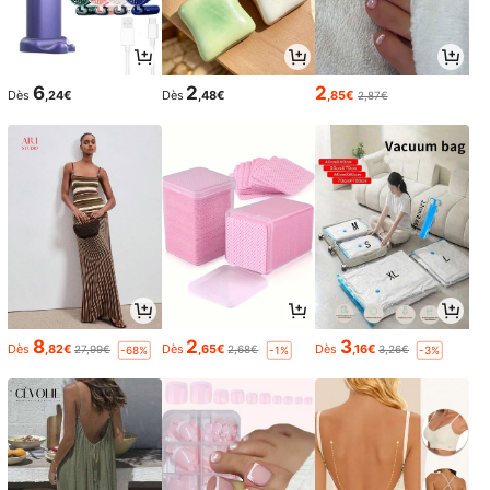
6
2
2
Dès
,24€
Dès
,48€
,85€
2,87€
8
2
3
Dès
,82€
Dès
,65€
Dès
,16€
27,99€
2,68€
3,26€
-68%
-1%
-3%