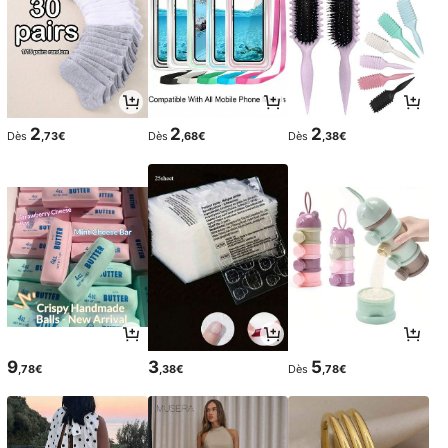
2
2
2
Dès
,73€
Dès
,68€
Dès
,38€
9
3
5
,78€
,38€
Dès
,78€