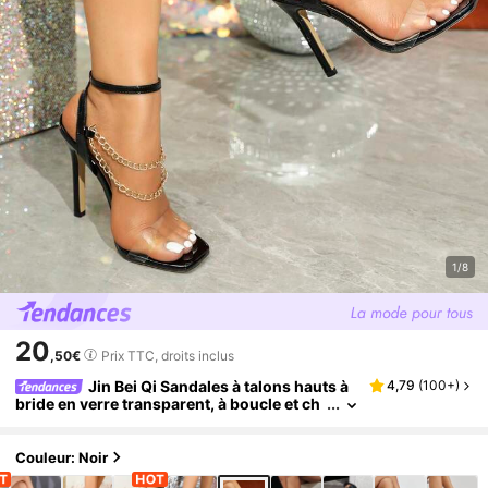
1/8
20
,50€
Prix TTC, droits inclus
Jin Bei Qi Sandales à talons hauts à
4,79
(
100+
)
bride en verre transparent, à boucle et ch
aîne métallique, à bout carré pour femmes
au printemps/été. Élégantes, luxueuses, pour
soirée, sexy, talons hauts noirs, talons aiguill
Couleur: Noir
es