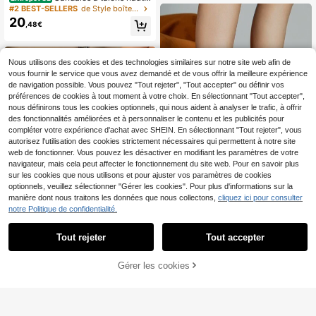
à bout carré en dentelle noire pour f
e, chaussures de soirée formelles p
#2 BEST-SELLERS
de Style boîte de nuit Sandales pour femmes
emmes, polyvalentes et avec bride
our femmes
20
,48€
à la cheville, tenues de printemps et
d'été
Nous utilisons des cookies et des technologies similaires sur notre site web afin de
vous fournir le service que vous avez demandé et de vous offrir la meilleure expérience
de navigation possible. Vous pouvez "Tout rejeter", "Tout accepter" ou définir vos
préférences de cookies à tout moment à votre choix. En sélectionnant "Tout accepter",
nous définirons tous les cookies optionnels, qui nous aident à analyser le trafic, à offrir
des fonctionnalités améliorées et à personnaliser le contenu et les publicités pour
compléter votre expérience d'achat avec SHEIN. En sélectionnant "Tout rejeter", vous
autorisez l'utilisation des cookies strictement nécessaires qui permettent à notre site
web de fonctionner. Vous pouvez les désactiver en modifiant les paramètres de votre
navigateur, mais cela peut affecter le fonctionnement du site web. Pour en savoir plus
sur les cookies que nous utilisons et pour ajuster vos paramètres de cookies
optionnels, veuillez sélectionner "Gérer les cookies". Pour plus d'informations sur la
manière dont nous traitons les données que nous collectons,
cliquez ici pour consulter
notre Politique de confidentialité.
Talons hauts argentés avec décorat
23
ion en cristal transparent et bout poi
,64€
ntu pour femmes, convenant aux te
Tout rejeter
Tout accepter
11
nues casual et professionnelles, déf
ilés, mariages, fêtes, tenues de print
Sandales à semelle épaisse pour fe
emps et d'été
Gérer les cookies
25
AJOUTER AU PANIER
mmes, talon aiguille ultra haut de 14
,17€
-1%
25,48€
cm, bout ouvert, chaussures de mo
de rouge pour défilé