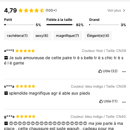
4,79
(100+)
Voir plus
Petit
Fidèle à la taille
Grand
5%
92%
3%
rachètera
(1)
sexy
(6)
magnifique
(7)
Élégant(e)
(4)
a***1
Couleur: Noir / Taille: CN39
Je
suis
amoureuse
de
cette
paire
tr
è
s
belle
tr
è
s
chic
tr
è
s
é
l
é
gante
Utile
(32)
s***a
Couleur: bleu indigo / Taille: CN39
splendide
magnifique
agr
é
able
aux
pieds
Utile
(11)
g***e
Couleur: bleu indigo / Taille: CN40
😍😍😍😍😍😍😍😍😍😍😍😍😍😍😍😍😍😍
ma
joie
parle
à
ma
place
,
cette
chaussure
est
juste
waouh
.
cadeau
pour
ma