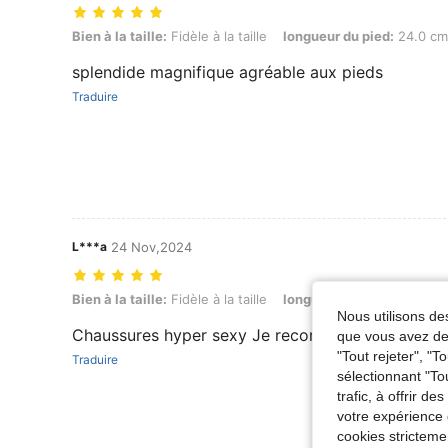
Bien à la taille: Fidèle à la taille, longueur du pied: 24.0 cm / 9.4 in,
Bien à la taille:
Fidèle à la taille
longueur du pied:
24.0 cm 
splendide magnifique agréable aux pieds
Traduire
L***a
24 Nov,2024
Bien à la taille: Fidèle à la taille, longueur du pied: 25.0 cm / 9.8 in,
Bien à la taille:
Fidèle à la taille
longueur du pied:
25.0 cm 
Nous utilisons des
Chaussures hyper sexy Je recommande Foncez les
que vous avez dem
"Tout rejeter", "
Traduire
sélectionnant "To
trafic, à offrir d
votre expérience 
cookies stricteme