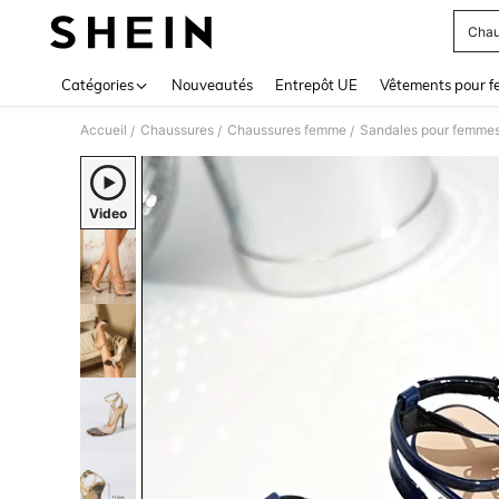
Chau
Use up 
Catégories
Nouveautés
Entrepôt UE
Vêtements pour 
Accueil
Chaussures
Chaussures femme
Sandales pour femme
/
/
/
Video