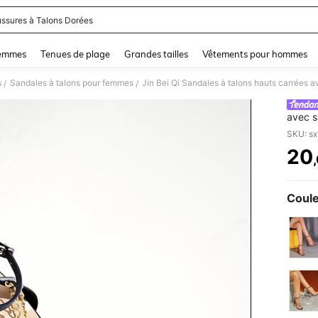
ssures à Talons Dorées
and down arrow keys to navigate search Dernière recherche and Rechercher et Tr
femmes
Tenues de plage
Grandes tailles
Vêtements pour hommes
s
Sandales à talons pour femmes
/
/
avec s
femmes
SKU: s
hauts 
20
PR
Coule