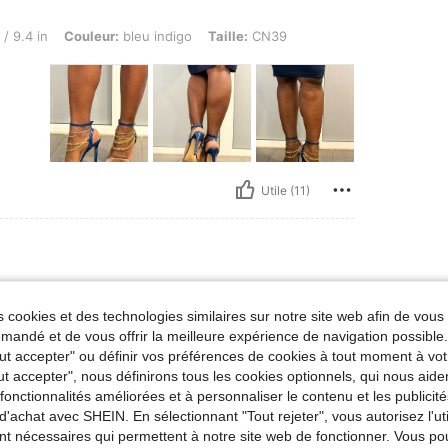
 Couleur: bleu indigo, Taille: CN39
/ 9.4 in
Couleur:
bleu indigo
Taille:
CN39
Utile (11)
 Couleur: Bleu azur, Taille: CN41
/ 9.8 in
Couleur:
Bleu azur
Taille:
CN41
 cookies et des technologies similaires sur notre site web afin de vous 
 filles
andé et de vous offrir la meilleure expérience de navigation possibl
Tout accepter" ou définir vos préférences de cookies à tout moment à vot
ut accepter", nous définirons tous les cookies optionnels, qui nous aide
es fonctionnalités améliorées et à personnaliser le contenu et les publici
d'achat avec SHEIN. En sélectionnant "Tout rejeter", vous autorisez l'uti
nt nécessaires qui permettent à notre site web de fonctionner. Vous po