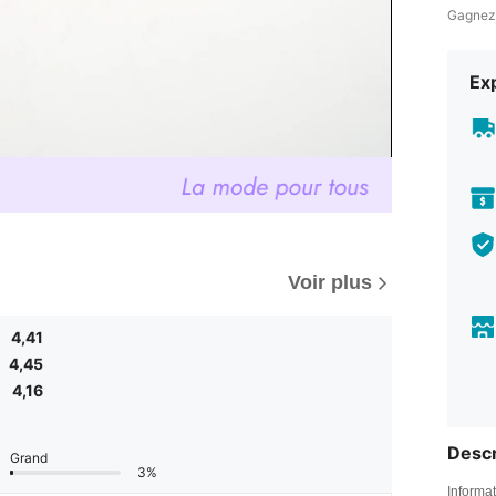
Gagnez
Exp
Voir plus
4,41
4,45
4,16
Descr
Grand
3%
Informat