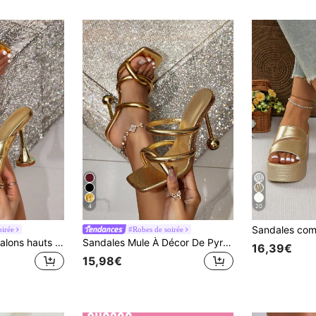
4
20
oirée
#Robes de soirée
Sandales mules à talons hauts avec décoration en pyramide dorée pour femmes, élégantes sandales plateforme de soirée
Sandales Mule À Décor De Pyramide Dorée Pour Femmes, Magnifiques Talons Hauts Pour Soirée
16,39€
15,98€