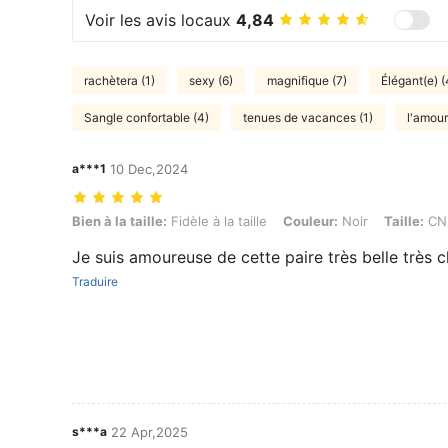
Voir les avis locaux
4,84
rachètera (1)
sexy (6)
magnifique (7)
Élégant(e) (
Sangle confortable (4)
tenues de vacances (1)
l'amour
a***1
10 Dec,2024
Bien à la taille: Fidèle à la taille, Couleur: Noir, Taille: CN39
Bien à la taille:
Fidèle à la taille
Couleur:
Noir
Taille:
CN
Je suis amoureuse de cette paire très belle très c
Traduire
s***a
22 Apr,2025