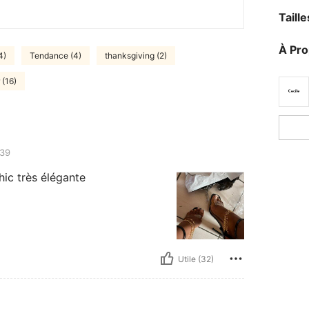
Taill
À Pr
4)
Tendance (4)
thanksgiving (2)
 (16)
39
hic très élégante
Utile (32)