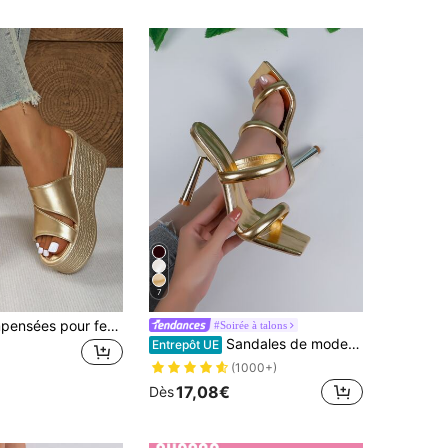
7
Sandales compensées pour femmes, avec semelle épaisse, style Glissant, bout ouvert. Chaussures d'été mode décontractée pour porter en extérieur, avec double bride
#Soirée à talons
Sandales de mode à talons hauts pour femmes, bout carré de couleur unie
Entrepôt UE
(1000+)
17,08€
Dès