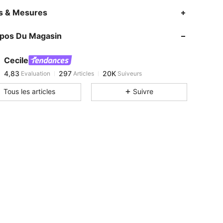
4,83
297
20K
es & Mesures
4,83
297
20K
opos Du Magasin
4,83
297
20K
4,83
297
20K
Cecile
4,83
297
20K
Evaluation
Articles
Suiveurs
c***n
est en train de naviguer
4,83
297
20K
Tous les articles
Suivre
4,83
297
20K
4,83
297
20K
4,83
297
20K
4,83
297
20K