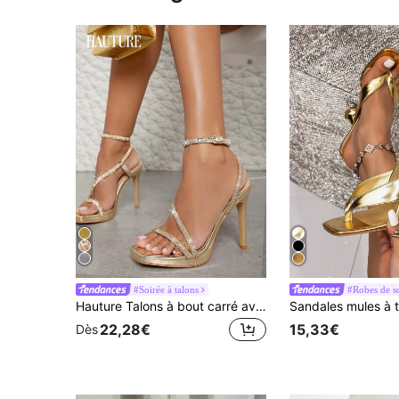
#Soirée à talons
#Robes de s
Hauture Talons à bout carré avec fermeture à la cheville, sangles ornées de strass, pour mariage, soirée, Halloween, Noël, automne, hiver et Saint-Valentin
22,28€
15,33€
Dès