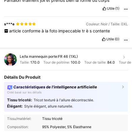
Pantalon
vraiment
joli
et
prends
bien
la
forme
du
corps
Utile
(1)
s***e
Couleur: Noir / Taille: 0XL
article
conforme
à
la
foto
impeccable
tr
è
s
contente
Utile
(0)
Le/la mannequin porte:
FR 46 (1XL)
Taille:
170.0
Tour de poitrine:
100.0
Tour de taille:
84.0
Tour de
Détails Du Produit
Caractéristiques de l'intelligence artificielle
Créé basé sur les détails
Tissu tricoté:
Tricot texturé à l'allure décontractée.
Élégant:
Style élégant, allure naturelle.
Tissu/matériel:
Tissu tricoté
Composition:
95% Polyester, 5% Élasthanne