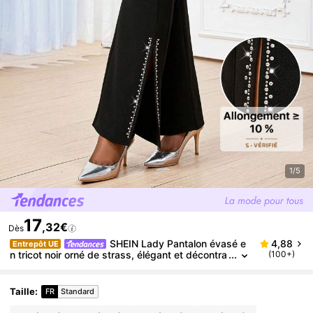
1/5
17
,32€
Dès
SHEIN Lady Pantalon évasé e
4,88
Entrepôt UE
n tricot noir orné de strass, élégant et décontra
(100+)
cté, convenant pour le bureau et les déplaceme
nts. Tailles plus disponibles.
Taille
:
FR
Standard