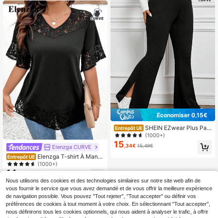
gs taille haute
Économiser 0,15€
SHEIN EZwear Plus Pan
Entrepôt UE
talon Évasé Fendu
(1000+)
15
,34€
15,49€
Elenzga CURVE
Elenzga T-shirt À Manc
Entrepôt UE
hes Courtes En Dentelle Pour Femm
(1000+)
es De Grande Taille Avec Empièce
14
,84€
ments
Nous utilisons des cookies et des technologies similaires sur notre site web afin de
vous fournir le service que vous avez demandé et de vous offrir la meilleure expérience
de navigation possible. Vous pouvez "Tout rejeter", "Tout accepter" ou définir vos
préférences de cookies à tout moment à votre choix. En sélectionnant "Tout accepter",
nous définirons tous les cookies optionnels, qui nous aident à analyser le trafic, à offrir