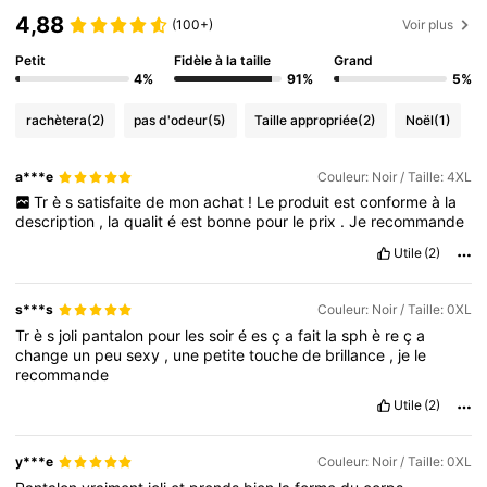
4,88
(100+)
Voir plus
Petit
Fidèle à la taille
Grand
4%
91%
5%
rachètera
(2)
pas d'odeur
(5)
Taille appropriée
(2)
Noël
(1)
a***e
Couleur: Noir / Taille: 4XL
Tr
è
s
satisfaite
de
mon
achat
!
Le
produit
est
conforme
à
la
description
,
la
qualit
é
est
bonne
pour
le
prix
.
Je
recommande
Utile
(2)
s***s
Couleur: Noir / Taille: 0XL
Tr
è
s
joli
pantalon
pour
les
soir
é
es
ç
a
fait
la
sph
è
re
ç
a
change
un
peu
sexy
,
une
petite
touche
de
brillance
,
je
le
recommande
Utile
(2)
y***e
Couleur: Noir / Taille: 0XL