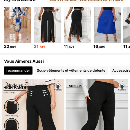
22
21
11
16
11
,99€
,73€
,87€
,49€
,
Vous Aimerez Aussi
recommander
Sous-vêtements et vêtements de détente
Accessoir