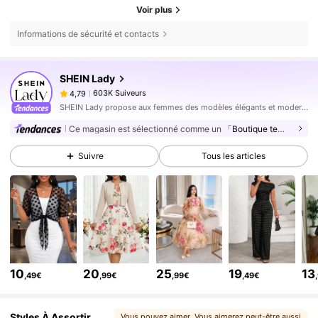
Voir plus
Informations de sécurité et contacts
603K Suiveurs
4,79
SHEIN Lady
603K Suiveurs
4,79
a***a
est en train de naviguer
603K Suiveurs
4,79
SHEIN Lady propose aux femmes des modèles élégants et modernes.
603K Suiveurs
Ce magasin est sélectionné comme un
「Boutique tendance」
4,79
603K Suiveurs
4,79
Suivre
Tous les articles
603K Suiveurs
4,79
603K Suiveurs
4,79
603K Suiveurs
4,79
603K Suiveurs
4,79
603K Suiveurs
4,79
10
20
25
19
13
,49€
,99€
,99€
,49€
603K Suiveurs
4,79
Styles À Assortir
Vous pouvez aimer
, Vous aimerez peut-être aussi