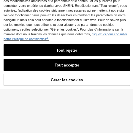
des fonctionnalités améliorées et à personnaliser le contenu et les publicités pour
compléter votre expérience d'achat avec SHEIN. En sélectionnant "Tout rejeter", vous
autorisez l'utilisation des cookies strictement nécessaires qui permettent à notre site
web de fonctionner. Vous pouvez les désactiver en modifiant les paramètres de votre
navigateur, mais cela peut affecter le fonctionnement du site web. Pour en savoir plus
sur les cookies que nous utilisons et pour ajuster vos paramètres de cookies
optionnels, veuillez sélectionner "Gérer les cookies". Pour plus d'informations sur la
manière dont nous traitons les données que nous collectons,
cliquez ici pour consulter
notre Politique de confidentialité.
Tout rejeter
Tout accepter
AJOUTER AU
Gérer les cookies
CRAQUEZ DES MAINTENANT
PANIER