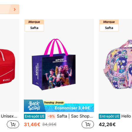
Économiser 3,49€
eds de Protection et Fond Semi-Rigide Amovible, Taille Unique
Safta | Sac Shopper Sound Unisexe, Tote Grande 36 L en Polypropylène Tressé Résistant avec Poignées, Léger et Résistant, Licence Officielle, pour Achats, Plage et Voyage
Hello Kitty Safta | Sac de Sport & Friends Unisex
Entrepôt UE
-9%
Entrepôt UE
31,46€
42,26€
34,95€