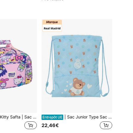
, Sac de Sport avec Grande Poche Avant, Bandoulière Ajustable et Double Fermeture Éclair, Base avec Pieds et Fond Semi-Rigide Amovible, Taille Unique
| Sac Junior Type Sac à Dos Real Madrid Préscolaire Garçon et Fille, Licence Officielle, Fermeture avec Cordon et Fiabilité Anti-Étranglement, Poche Intérieure avec Fermeture Éclair, Taille Unique, École
Entrepôt UE
22,46€