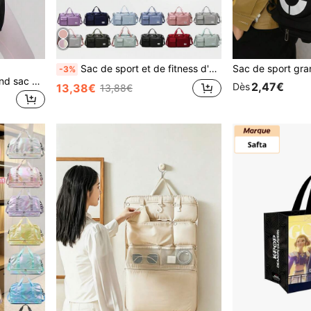
Sac de sport et de fitness d'été, unisexe, avec compartiment à chaussures, convient pour l'école, les voyages de week-end, les nuitées, le yoga, les voyages à la plage
-3%
Missguided x Playboy Grand sac de voyage avec bandoulière et compartiments latéraux pour la gym, les voyages et les week-ends
2,47€
Dès
13,38€
13,88€