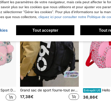
ifiant les paramètres de votre navigateur, mais cela peut affecter le 
 savoir plus sur les cookies que nous utilisons et pour ajuster vos par
lez sélectionner "Gérer les cookies". Pour plus d'informations sur la ma
ées que nous collectons,
cliquez ici pour consulter notre Politique de con
kies
Tout accepter
Tout r
ture Éclair avec Double Tirette, Base avec Pieds et Fond Semi-Rigide Amovible
Grand sac de sport fourre-tout avec compartiment à chaussures et fermeture éclair. Sac à dos de fitness avec compartiments multiples. Sac de voyage, sac de gym pour hommes et femmes. Sac de voyage pour le yoga, le fitness, l'entraînement, les activités extérieures
Hello Kitty Safta | Sac de Sport 40 x 24 x 23 cm (22,1 l
Entrepôt UE
17,38€
36,86€