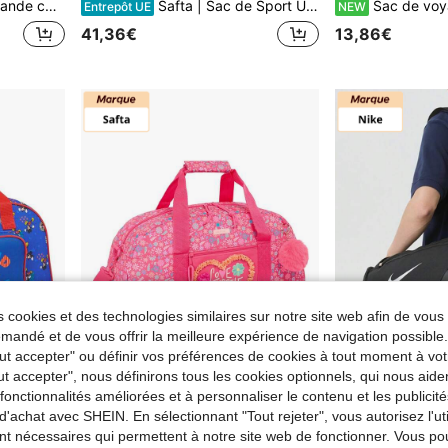
hydrofuge, sac de voyage d'affaires, de maternité et de dortoir étudiant
Safta | Sac de Sport Unisexe Étoiles, Licence Officielle, Poche Avant avec Fermeture Éclair, Bandoulière Ajustable Détachable avec Épaule Rembourrée, Taille Unique, Pour le Gym et les Voyages
Sac de voyage de nuit, sac de sport de grande capacité pour gym et yoga, sac à main de week-end pour hôpital avec sé
Entrepôt UE
NEW
41,36€
13,86€
 cookies et des technologies similaires sur notre site web afin de vous 
andé et de vous offrir la meilleure expérience de navigation possibl
Tout accepter" ou définir vos préférences de cookies à tout moment à vot
ut accepter", nous définirons tous les cookies optionnels, qui nous aide
5
es fonctionnalités améliorées et à personnaliser le contenu et les publici
d'achat avec SHEIN. En sélectionnant "Tout rejeter", vous autorisez l'uti
rontale, Fermeture Éclair Double, Base avec Pieds et Fond Semi-Rigide Amovible
Safta | Sac de Sport Cuore 50 x 26 x 20 cm (26 Litres), Sac de Sport avec Bandoulière Ajustable et Amovible Rembourrée, Poche Avant avec Fermeture Éclair, Base avec Pieds et Fond Semi-Rigide Amovible
Sac de voyage en tissu ave
Entrepôt UE
Entrepôt UE
nt nécessaires qui permettent à notre site web de fonctionner. Vous po
35,96€
67,20€