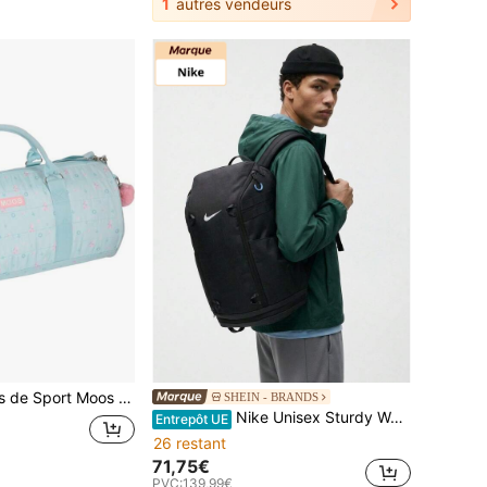
1
autres vendeurs
vec Bandoulière Réglable et Amovible, Fermeture Éclair avec Double Tirette, Poche Avant et Latérale, Base avec Pieds de Protection
SHEIN - BRANDS
Nike Unisex Sturdy Waterproof Durable Travel Sports Shopping White HF7048-060
Entrepôt UE
26 restant
71,75€
PVC:
139,99€