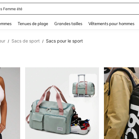
and down arrow keys to navigate search Dernière recherche and Rechercher et Tr
femmes
Tenues de plage
Grandes tailles
Vêtements pour hommes
eur
Sacs de sport
Sacs pour le sport
/
/