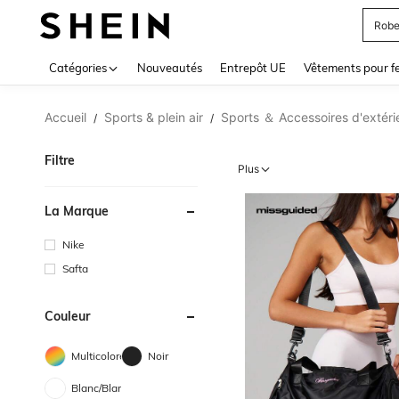
Jupe
Use up 
Catégories
Nouveautés
Entrepôt UE
Vêtements pour 
Accueil
Sports & plein air
Sports ＆ Accessoires d'extéri
/
/
Filtre
Plus
La Marque
Nike
Safta
Couleur
Multicolore
Noir
Blanc/Blanche