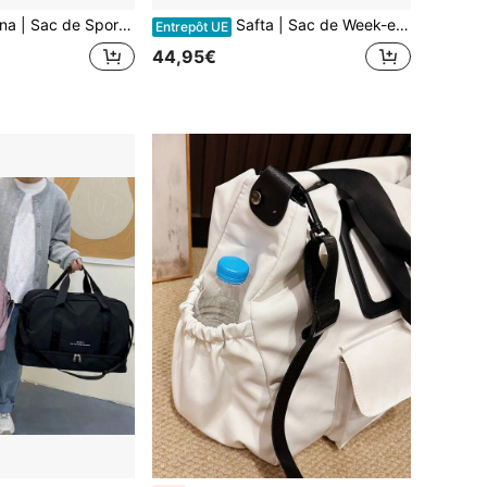
port Enfant avec Bandoulière Réglable et Poignée Rembourrée, Grande Poche Avant, Double Fermeture Éclair, Base avec Pieds et Fond Semi-Rigide Amovible
Safta | Sac de Week-end Unisex, Licence Officielle, Bandoulière Ajustable et Amovible, Poignées Rembourrées, Intérieur Doublé, Poches et Fermeture Éclair 2 Directions, Taille Unique, Voyage
Entrepôt UE
44,95€