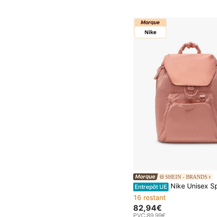
SHEIN - BRANDS
Nike Unisex Spacious Premium Portable Daily We
Entrepôt UE
16 restant
82,94€
PVC:
89,99€