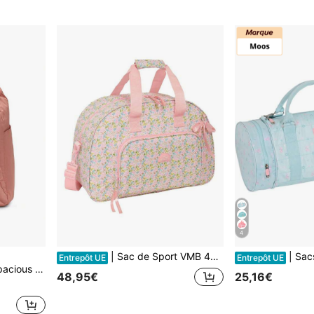
4
| Sac de Sport VMB 48 x 33 x 21 cm (33,3 Litres), Sac de Sport Scolaire avec Bandoulière Réglable et Amovible, Poignée Rembourrée, Fermeture Éclair Double Curseur, Poche Avant, Base avec Pieds et Fond Semi-Rigide Amovible
| Sacs de Sport Moos Garden, Sac de Sport a
Entrepôt UE
Entrepôt UE
ekend Gym Pink HV1194-688
48,95€
25,16€