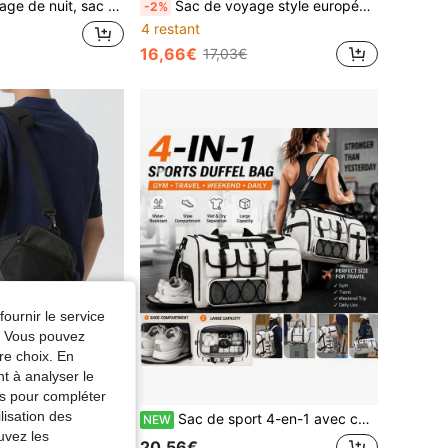
paration sec-humide, sac à bandoulière portable décontracté avec compartiment à chaussures, convient pour les affaires, les vacances, l'extérieur, le ski, la fitness,
Sac de voyage style européen noir à poches multiples, sac à main et sac bandoulière en nylon imperméable, sac de voyage grande capacité pour courts voyages et voyages d'affaires, cadeau polyvalent et pratique pour petit ami/petite amie
-2%
4 restant
16,66€
17,03€
fournir le service
e. Vous pouvez
re choix. En
nt à analyser le
tés pour compléter
lisation des
c logo de marque Nike décontracté Sportswear, style unisexe pour couple, noir.
Sac de sport 4-en-1 avec compartiment à chaussures séparé, sac de gym résistant à l'eau avec poche humide, grand sac de voyage de week-end pour femmes et hommes, fitness, entraînement et voyages de week-end
NEW
uvez les
20,56€