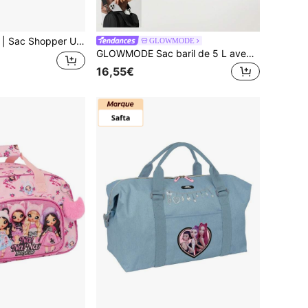
elle, Grande Capacité 36 L, Polypropylène Tressé Résistant, Poignées Confortables, Taille Unique, Idéal pour les Achats et la Plage
GLOWMODE
GLOWMODE Sac baril de 5 L avec poches zippées de base et bandoulière amovible, pour un usage quotidien et décontracté
16,55€