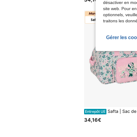
désactiver en mod
site web. Pour en
optionnels, veuil
traitons les donn
Gérer les coo
Safta | Sac de Sport Disney Minty 40 x 24 x 23 cm (22,1 Litres), avec Bandoulière Réglable et Poignée Rembourrée, Grande Poche Avant, Ferme
Entrepôt UE
34,16€