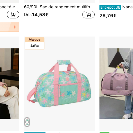
Sac de voyage grande capacité extensible, sac de sport fitness avec séparation sec-humide, sac de voyage multifonction, sac de voyage de sport
60/90L Sac de rangement multifonctionnel pour le camping en plein air, sac organisateur de voyage grande capacité, sac de transport pour sac de couchage et tente de camping, sac de sport
Nanana | Sac de Sport Na Na Na Fabulous, Sac de S
Entrepôt UE
14,58€
Dès
28,76€