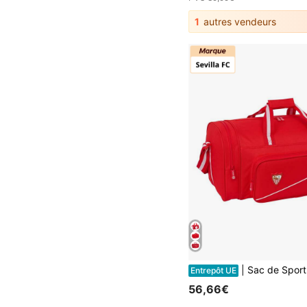
1
autres vendeurs
| Sac de Sport Unisexe Sevilla FC, Bandoulière Ajustable avec Poche Avant et Latérale avec Fermeture Éclair, Base avec Pi
Entrepôt UE
56,66€