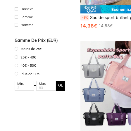
Unisexe
Économise
Femme
Sac de sport brillant perlé, avec compartiment à chaussures et poches de séparation humide/sec, grand sac de voyage/s
-1%
Homme
14,38€
14,58€
Gamme De Prix (EUR)
Moins de 25€
25€ - 40€
40€ - 50€
Plus de 50€
Min:
Max:
Ok