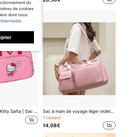
fonctionnement du
amètres de cookies
nière dont nous
fidentialité.
ejeter
itres), Sac Enfant et Adolescent avec Bandoulière Réglable et Poignée Rembourrée, Grande Poche Frontale, Fermeture Éclair Double, Base avec Pieds et Fond Semi-Rigide Amovible
Sac à main de voyage léger violet, sac de week-end multi-poches pour femmes, sac de sport décontracté pour la gym, sac de voyage pour un usage quotidien en extérieur
1 restant
14,08€