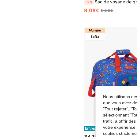
Sac de voyage de grande capacité avec compartiment à chaussures, séparation humide/sèche, sac de sport imperméable et léger pour femmes et hommes, yoga & natation, manchon de trolley, rangement multicouche, durable et 
-2%
9,08€
9,30€
Nous utilisons des
que vous avez dem
"Tout rejeter", "
sélectionnant "To
trafic, à offrir d
votre expérience 
Safta | Sac de Sport Disney Mickey Mouse Today 40 x 24 x 23 cm (22,1 litres), avec Bandoulière Réglable et Poignée Rembourrée, Grande Poche F
Entrepôt UE
cookies stricteme
34,16€