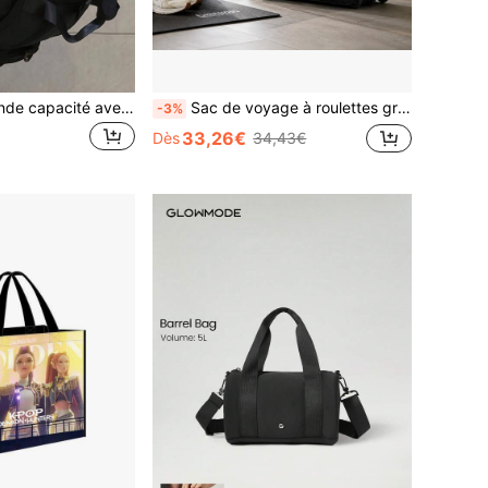
Sac de sport grande capacité avec compartiment à chaussures et fermeture éclair, sac à dos d'entraînement avec plusieurs compartiments, sac de voyage, sac de gym pour hommes et femmes, sac de voyage pour yoga, gym, entraînement, sports de plein air, accessoires essentiels de voyage
Sac de voyage à roulettes grande capacité, sac de bagage à main avec poignée de chariot, sac de rangement détachable en nylon imperméable, 65/75/85cm
-3%
33,26€
Dès
34,43€