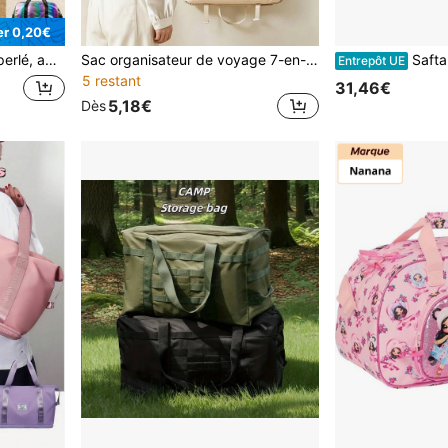
r 0,20€
ac polochon unisexe de grande capacité
Sac organisateur de voyage 7-en-1, sac de rangement de bagages grande capacité avec compartiments, peut ranger les articles de toilette, les cosmétiques, les vêtements et les chaussures, convient pour l'organisation des voyages
Safta | Sac Shopper Unisexe, Licence Offici
Entrepôt UE
5 restant
31,46€
5,18€
Dès