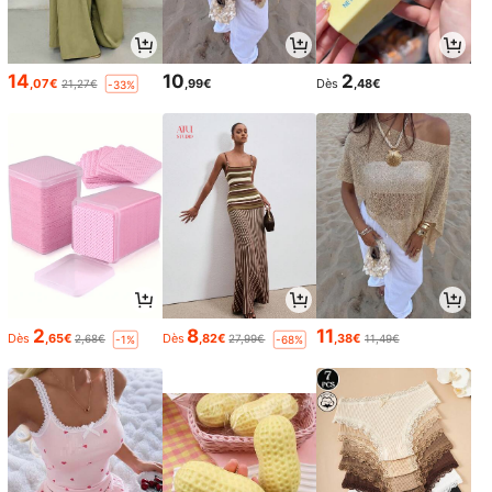
14
10
2
,07€
,99€
Dès
,48€
21,27€
-33%
2
8
11
Dès
,65€
Dès
,82€
,38€
2,68€
27,99€
11,49€
-1%
-68%