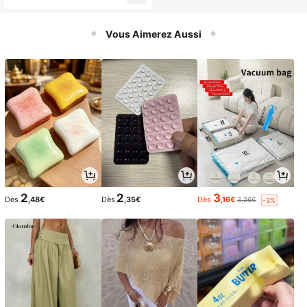
des étirements en toute .
Vous Aimerez Aussi
2
2
3
Dès
,48€
Dès
,35€
Dès
,16€
3,26€
-3%