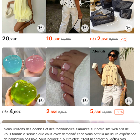
20
10
2
,29€
,39€
Dès
,85€
10,49€
2,88€
-1%
4
2
5
Dès
,69€
,85€
,88€
2,87€
11,99€
-50%
Nous utilisons des cookies et des technologies similaires sur notre site web afin de
vous fournir le service que vous avez demandé et de vous offrir la meilleure expérience
de navigation possible. Vous pouvez "Tout rejeter", "Tout accepter" ou définir vos