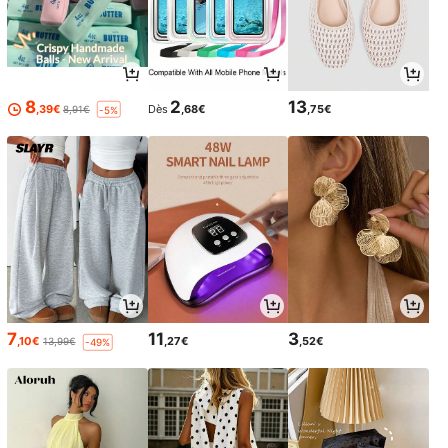
8
2
13
,39€
Dès
,68€
,75€
8,91€
-5%
7
11
3
,10€
,27€
,52€
13,99€
-49%