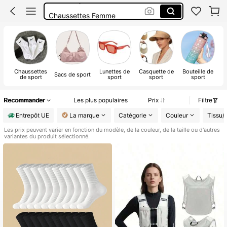
Chaussettes Femme
Chaussette Nike
Chaussettes
Chaussettes
Lunettes de
Casquette de
Bouteille de
Sacs de sport
de sport
sport
sport
sport
Recommander
Les plus populaires
Prix
Filtre
Entrepôt UE
La marque
Catégorie
Couleur
Tissu/
Les prix peuvent varier en fonction du modèle, de la couleur, de la taille ou d'autres
variantes du produit sélectionné.